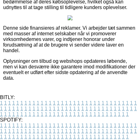
bedømmelse af deres købsoplevelse, hvilket også kan
udnyttes til at tage stilling til tidligere kunders oplevelser.
Denne side finansieres af reklamer. Vi arbejder tæt sammen
med masser af internet selskaber når vi promoverer
virksomhedernes varer, og indtjener honorar under
forudsætning af at de brugere vi sender videre laver en
handel.
Oplysninger om tilbud og webshops opdateres løbende,
men vi kan desværre ikke garantere imod modifikationer der
eventuelt er udført efter sidste opdatering af de anvendte
data.
BITLY:
1
1
1
1
1
1
1
1
1
1
1
1
1
1
1
1
1
1
1
1
1
1
1
1
1
1
1
1
1
1
1
1
1
1
1
1
1
1
1
1
1
1
1
1
1
1
1
1
1
1
1
1
1
1
1
1
1
1
1
1
1
1
1
1
1
1
1
1
1
1
1
1
1
1
1
1
1
1
1
1
1
1
1
1
1
1
1
1
1
1
1
1
1
1
1
1
1
1
1
1
SPOTIFY:
1
1
1
1
1
1
1
1
1
1
1
1
1
1
1
1
1
1
1
1
1
1
1
1
1
1
1
1
1
1
1
1
1
1
1
1
1
1
1
1
1
1
1
1
1
1
1
1
1
1
1
1
1
1
1
1
1
1
1
1
1
1
1
1
1
1
1
1
1
1
1
1
1
1
1
1
1
1
1
1
1
1
1
1
1
1
1
1
1
1
1
1
1
1
1
1
1
1
1
1