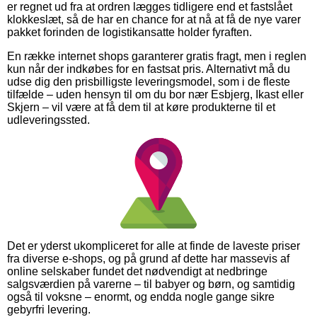
er regnet ud fra at ordren lægges tidligere end et fastslået
klokkeslæt, så de har en chance for at nå at få de nye varer
pakket forinden de logistikansatte holder fyraften.
En række internet shops garanterer gratis fragt, men i reglen
kun når der indkøbes for en fastsat pris. Alternativt må du
udse dig den prisbilligste leveringsmodel, som i de fleste
tilfælde – uden hensyn til om du bor nær Esbjerg, Ikast eller
Skjern – vil være at få dem til at køre produkterne til et
udleveringssted.
Det er yderst ukompliceret for alle at finde de laveste priser
fra diverse e-shops, og på grund af dette har massevis af
online selskaber fundet det nødvendigt at nedbringe
salgsværdien på varerne – til babyer og børn, og samtidig
også til voksne – enormt, og endda nogle gange sikre
gebyrfri levering.