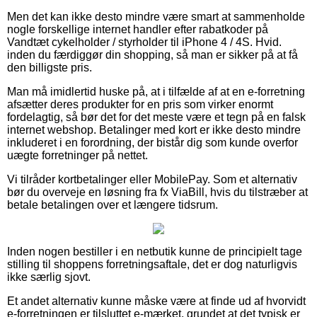
Men det kan ikke desto mindre være smart at sammenholde
nogle forskellige internet handler efter rabatkoder på
Vandtæt cykelholder / styrholder til iPhone 4 / 4S. Hvid.
inden du færdiggør din shopping, så man er sikker på at få
den billigste pris.
Man må imidlertid huske på, at i tilfælde af at en e-forretning
afsætter deres produkter for en pris som virker enormt
fordelagtig, så bør det for det meste være et tegn på en falsk
internet webshop. Betalinger med kort er ikke desto mindre
inkluderet i en forordning, der bistår dig som kunde overfor
uægte forretninger på nettet.
Vi tilråder kortbetalinger eller MobilePay. Som et alternativ
bør du overveje en løsning fra fx ViaBill, hvis du tilstræber at
betale betalingen over et længere tidsrum.
Inden nogen bestiller i en netbutik kunne de principielt tage
stilling til shoppens forretningsaftale, det er dog naturligvis
ikke særlig sjovt.
Et andet alternativ kunne måske være at finde ud af hvorvidt
e-forretningen er tilsluttet e-mærket, grundet at det typisk er