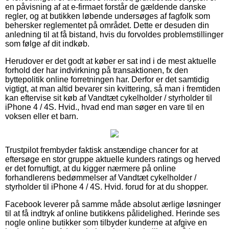
en påvisning af at e-firmaet forstår de gældende danske
regler, og at butikken løbende undersøges af fagfolk som
behersker reglementet på området. Dette er desuden din
anledning til at få bistand, hvis du forvoldes problemstillinger
som følge af dit indkøb.
Herudover er det godt at køber er sat ind i de mest aktuelle
forhold der har indvirkning på transaktionen, fx den
byttepolitik online forretningen har. Derfor er det samtidig
vigtigt, at man altid bevarer sin kvittering, så man i fremtiden
kan eftervise sit køb af Vandtæt cykelholder / styrholder til
iPhone 4 / 4S. Hvid., hvad end man søger en vare til en
voksen eller et barn.
Trustpilot frembyder faktisk anstændige chancer for at
eftersøge en stor gruppe aktuelle kunders ratings og herved
er det fornuftigt, at du kigger nærmere på online
forhandlerens bedømmelser af Vandtæt cykelholder /
styrholder til iPhone 4 / 4S. Hvid. forud for at du shopper.
Facebook leverer på samme måde absolut ærlige løsninger
til at få indtryk af online butikkens pålidelighed. Herinde ses
nogle online butikker som tilbyder kunderne at afgive en