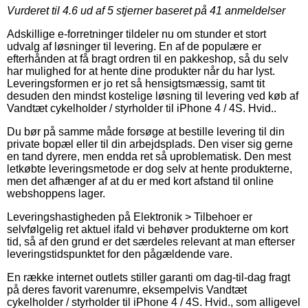
Vurderet til
4.6
ud af 5 stjerner baseret på
41
anmeldelser
Adskillige e-forretninger tildeler nu om stunder et stort
udvalg af løsninger til levering. En af de populære er
efterhånden at få bragt ordren til en pakkeshop, så du selv
har mulighed for at hente dine produkter når du har lyst.
Leveringsformen er jo ret så hensigtsmæssig, samt tit
desuden den mindst kostelige løsning til levering ved køb af
Vandtæt cykelholder / styrholder til iPhone 4 / 4S. Hvid..
Du bør på samme måde forsøge at bestille levering til din
private bopæl eller til din arbejdsplads. Den viser sig gerne
en tand dyrere, men endda ret så uproblematisk. Den mest
letkøbte leveringsmetode er dog selv at hente produkterne,
men det afhænger af at du er med kort afstand til online
webshoppens lager.
Leveringshastigheden på Elektronik > Tilbehoer er
selvfølgelig ret aktuel ifald vi behøver produkterne om kort
tid, så af den grund er det særdeles relevant at man efterser
leveringstidspunktet for den pågældende vare.
En række internet outlets stiller garanti om dag-til-dag fragt
på deres favorit varenumre, eksempelvis Vandtæt
cykelholder / styrholder til iPhone 4 / 4S. Hvid., som alligevel