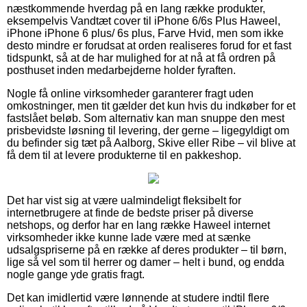
næstkommende hverdag på en lang række produkter,
eksempelvis Vandtæt cover til iPhone 6/6s Plus Haweel,
iPhone iPhone 6 plus/ 6s plus, Farve Hvid, men som ikke
desto mindre er forudsat at orden realiseres forud for et fast
tidspunkt, så at de har mulighed for at nå at få ordren på
posthuset inden medarbejderne holder fyraften.
Nogle få online virksomheder garanterer fragt uden
omkostninger, men tit gælder det kun hvis du indkøber for et
fastslået beløb. Som alternativ kan man snuppe den mest
prisbevidste løsning til levering, der gerne – ligegyldigt om
du befinder sig tæt på Aalborg, Skive eller Ribe – vil blive at
få dem til at levere produkterne til en pakkeshop.
Det har vist sig at være ualmindeligt fleksibelt for
internetbrugere at finde de bedste priser på diverse
netshops, og derfor har en lang række Haweel internet
virksomheder ikke kunne lade være med at sænke
udsalgspriserne på en række af deres produkter – til børn,
lige så vel som til herrer og damer – helt i bund, og endda
nogle gange yde gratis fragt.
Det kan imidlertid være lønnende at studere indtil flere