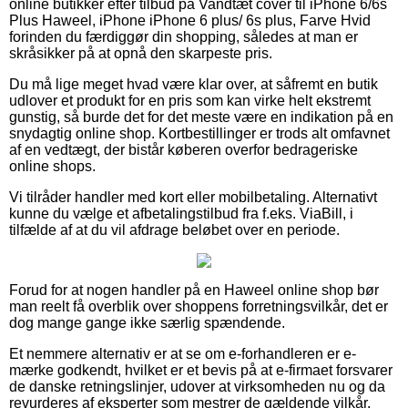
online butikker efter tilbud på Vandtæt cover til iPhone 6/6s
Plus Haweel, iPhone iPhone 6 plus/ 6s plus, Farve Hvid
forinden du færdiggør din shopping, således at man er
skråsikker på at opnå den skarpeste pris.
Du må lige meget hvad være klar over, at såfremt en butik
udlover et produkt for en pris som kan virke helt ekstremt
gunstig, så burde det for det meste være en indikation på en
snydagtig online shop. Kortbestillinger er trods alt omfavnet
af en vedtægt, der bistår køberen overfor bedrageriske
online shops.
Vi tilråder handler med kort eller mobilbetaling. Alternativt
kunne du vælge et afbetalingstilbud fra f.eks. ViaBill, i
tilfælde af at du vil afdrage beløbet over en periode.
Forud for at nogen handler på en Haweel online shop bør
man reelt få overblik over shoppens forretningsvilkår, det er
dog mange gange ikke særlig spændende.
Et nemmere alternativ er at se om e-forhandleren er e-
mærke godkendt, hvilket er et bevis på at e-firmaet forsvarer
de danske retningslinjer, udover at virksomheden nu og da
revurderes af eksperter som mestrer de gældende vilkår.