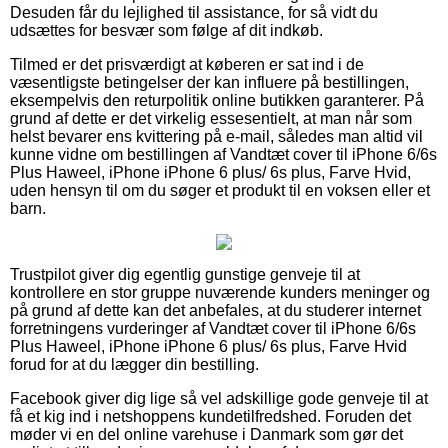
Desuden får du lejlighed til assistance, for så vidt du
udsættes for besvær som følge af dit indkøb.
Tilmed er det prisværdigt at køberen er sat ind i de
væsentligste betingelser der kan influere på bestillingen,
eksempelvis den returpolitik online butikken garanterer. På
grund af dette er det virkelig essesentielt, at man når som
helst bevarer ens kvittering på e-mail, således man altid vil
kunne vidne om bestillingen af Vandtæt cover til iPhone 6/6s
Plus Haweel, iPhone iPhone 6 plus/ 6s plus, Farve Hvid,
uden hensyn til om du søger et produkt til en voksen eller et
barn.
Trustpilot giver dig egentlig gunstige genveje til at
kontrollere en stor gruppe nuværende kunders meninger og
på grund af dette kan det anbefales, at du studerer internet
forretningens vurderinger af Vandtæt cover til iPhone 6/6s
Plus Haweel, iPhone iPhone 6 plus/ 6s plus, Farve Hvid
forud for at du lægger din bestilling.
Facebook giver dig lige så vel adskillige gode genveje til at
få et kig ind i netshoppens kundetilfredshed. Foruden det
møder vi en del online varehuse i Danmark som gør det