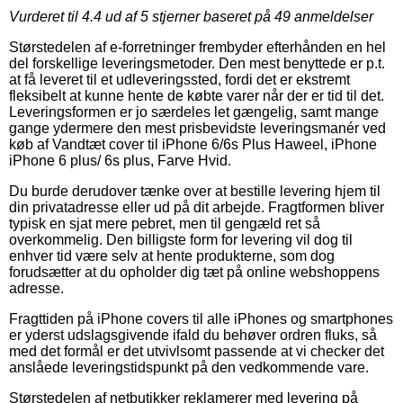
Vurderet til
4.4
ud af 5 stjerner baseret på
49
anmeldelser
Størstedelen af e-forretninger frembyder efterhånden en hel
del forskellige leveringsmetoder. Den mest benyttede er p.t.
at få leveret til et udleveringssted, fordi det er ekstremt
fleksibelt at kunne hente de købte varer når der er tid til det.
Leveringsformen er jo særdeles let gængelig, samt mange
gange ydermere den mest prisbevidste leveringsmanér ved
køb af Vandtæt cover til iPhone 6/6s Plus Haweel, iPhone
iPhone 6 plus/ 6s plus, Farve Hvid.
Du burde derudover tænke over at bestille levering hjem til
din privatadresse eller ud på dit arbejde. Fragtformen bliver
typisk en sjat mere pebret, men til gengæld ret så
overkommelig. Den billigste form for levering vil dog til
enhver tid være selv at hente produkterne, som dog
forudsætter at du opholder dig tæt på online webshoppens
adresse.
Fragttiden på iPhone covers til alle iPhones og smartphones
er yderst udslagsgivende ifald du behøver ordren fluks, så
med det formål er det utvivlsomt passende at vi checker det
anslåede leveringstidspunkt på den vedkommende vare.
Størstedelen af netbutikker reklamerer med levering på