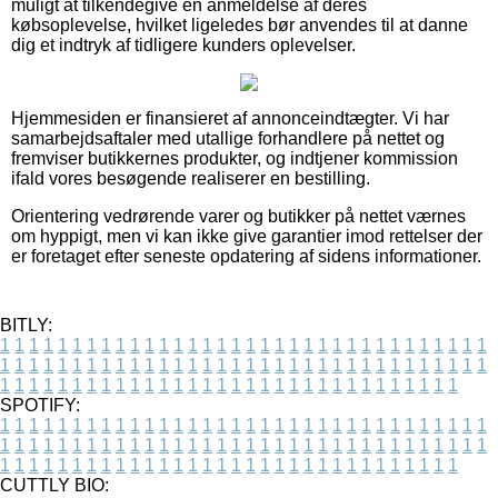
muligt at tilkendegive en anmeldelse af deres
købsoplevelse, hvilket ligeledes bør anvendes til at danne
dig et indtryk af tidligere kunders oplevelser.
Hjemmesiden er finansieret af annonceindtægter. Vi har
samarbejdsaftaler med utallige forhandlere på nettet og
fremviser butikkernes produkter, og indtjener kommission
ifald vores besøgende realiserer en bestilling.
Orientering vedrørende varer og butikker på nettet værnes
om hyppigt, men vi kan ikke give garantier imod rettelser der
er foretaget efter seneste opdatering af sidens informationer.
BITLY:
1
1
1
1
1
1
1
1
1
1
1
1
1
1
1
1
1
1
1
1
1
1
1
1
1
1
1
1
1
1
1
1
1
1
1
1
1
1
1
1
1
1
1
1
1
1
1
1
1
1
1
1
1
1
1
1
1
1
1
1
1
1
1
1
1
1
1
1
1
1
1
1
1
1
1
1
1
1
1
1
1
1
1
1
1
1
1
1
1
1
1
1
1
1
1
1
1
1
1
1
SPOTIFY:
1
1
1
1
1
1
1
1
1
1
1
1
1
1
1
1
1
1
1
1
1
1
1
1
1
1
1
1
1
1
1
1
1
1
1
1
1
1
1
1
1
1
1
1
1
1
1
1
1
1
1
1
1
1
1
1
1
1
1
1
1
1
1
1
1
1
1
1
1
1
1
1
1
1
1
1
1
1
1
1
1
1
1
1
1
1
1
1
1
1
1
1
1
1
1
1
1
1
1
1
CUTTLY BIO: