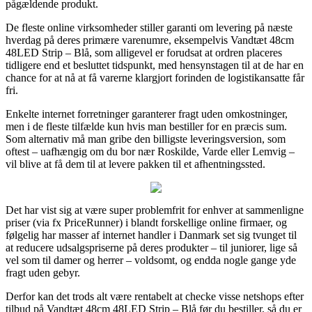
pågældende produkt.
De fleste online virksomheder stiller garanti om levering på næste
hverdag på deres primære varenumre, eksempelvis Vandtæt 48cm
48LED Strip – Blå, som alligevel er forudsat at ordren placeres
tidligere end et besluttet tidspunkt, med hensynstagen til at de har en
chance for at nå at få varerne klargjort forinden de logistikansatte får
fri.
Enkelte internet forretninger garanterer fragt uden omkostninger,
men i de fleste tilfælde kun hvis man bestiller for en præcis sum.
Som alternativ må man gribe den billigste leveringsversion, som
oftest – uafhængig om du bor nær Roskilde, Varde eller Lemvig –
vil blive at få dem til at levere pakken til et afhentningssted.
Det har vist sig at være super problemfrit for enhver at sammenligne
priser (via fx PriceRunner) i blandt forskellige online firmaer, og
følgelig har masser af internet handler i Danmark set sig tvunget til
at reducere udsalgspriserne på deres produkter – til juniorer, lige så
vel som til damer og herrer – voldsomt, og endda nogle gange yde
fragt uden gebyr.
Derfor kan det trods alt være rentabelt at checke visse netshops efter
tilbud på Vandtæt 48cm 48LED Strip – Blå før du bestiller, så du er