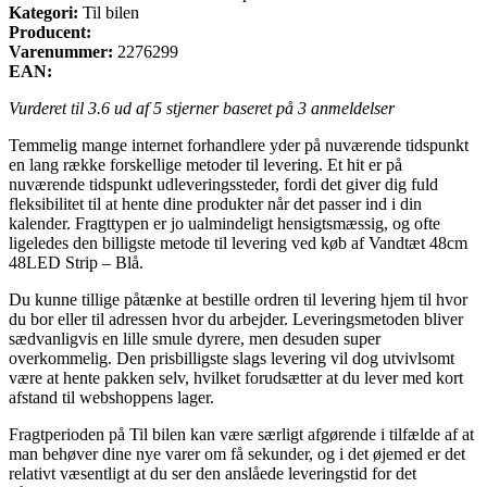
Kategori:
Til bilen
Producent:
Varenummer:
2276299
EAN:
Vurderet til
3.6
ud af 5 stjerner baseret på
3
anmeldelser
Temmelig mange internet forhandlere yder på nuværende tidspunkt
en lang række forskellige metoder til levering. Et hit er på
nuværende tidspunkt udleveringssteder, fordi det giver dig fuld
fleksibilitet til at hente dine produkter når det passer ind i din
kalender. Fragttypen er jo ualmindeligt hensigtsmæssig, og ofte
ligeledes den billigste metode til levering ved køb af Vandtæt 48cm
48LED Strip – Blå.
Du kunne tillige påtænke at bestille ordren til levering hjem til hvor
du bor eller til adressen hvor du arbejder. Leveringsmetoden bliver
sædvanligvis en lille smule dyrere, men desuden super
overkommelig. Den prisbilligste slags levering vil dog utvivlsomt
være at hente pakken selv, hvilket forudsætter at du lever med kort
afstand til webshoppens lager.
Fragtperioden på Til bilen kan være særligt afgørende i tilfælde af at
man behøver dine nye varer om få sekunder, og i det øjemed er det
relativt væsentligt at du ser den anslåede leveringstid for det