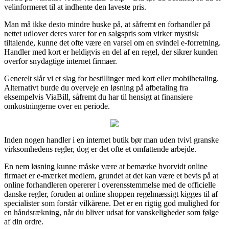
velinformeret til at indhente den laveste pris.
Man må ikke desto mindre huske på, at såfremt en forhandler på
nettet udlover deres varer for en salgspris som virker mystisk
tiltalende, kunne det ofte være en varsel om en svindel e-forretning.
Handler med kort er heldigvis en del af en regel, der sikrer kunden
overfor snydagtige internet firmaer.
Generelt slår vi et slag for bestillinger med kort eller mobilbetaling.
Alternativt burde du overveje en løsning på afbetaling fra
eksempelvis ViaBill, såfremt du har til hensigt at finansiere
omkostningerne over en periode.
Inden nogen handler i en internet butik bør man uden tvivl granske
virksomhedens regler, dog er det ofte et omfattende arbejde.
En nem løsning kunne måske være at bemærke hvorvidt online
firmaet er e-mærket medlem, grundet at det kan være et bevis på at
online forhandleren opererer i overensstemmelse med de officielle
danske regler, foruden at online shoppen regelmæssigt kigges til af
specialister som forstår vilkårene. Det er en rigtig god mulighed for
en håndsrækning, når du bliver udsat for vanskeligheder som følge
af din ordre.