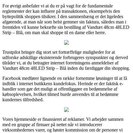
For øvrigt anbefaler vi at du er på vagt for de fundamentale
reglementer der kan influere på transaktionen, eksempelvis den
byttepolitik shoppen tilsikrer. I den sammenhæng er det ligeledes
afgørende, at man når som helst gemmer sin faktura, således man i
fremtiden vil kunne bekræfte sin bestilling af Vandtæt 48cm 48LED
Strip – Blå, om man skal shoppe til en dame eller herre.
Trustpilot bringer dig stort set fortræffelige muligheder for at
udforske adskillige eksisterende forbrugeres synspunkter og derved
tilråder vi, at du betragter internet forretningens anmeldelser af
Vandtæt 48cm 48LED Strip – Blå inden du færdiggør din shopping.
Facebook medfører lignende en række fornemme løsninger til at få
indblik i internet butikkens kundefokus. Herinde er der faktisk e-
handler som gør det muligt at offentliggøre en bedømmelse af
købsoplevelsen, hvilket tilmed burde anvendes til at bedømme
kundernes tilfredshed.
Vores hjemmeside er finansieret af reklamer. Vi arbejder sammen
med en gruppe af firmaer på nettet når vi introducerer
virksomhedernes varer, og høster kommission om de personer vi