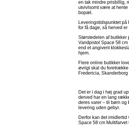
en tak mindre prisbillig
utvivlsomt være at hente 
bopæl.
Leveringstidspunktet på B
for få dage, så herved er
Størstedelen af butikker
Vandpistol Space 58 cm Mu
end et angivent klokkesl
hjem.
Flere online butikker love
øvrigt skal du foretrække
Fredericia, Skanderborg e
Det er i dag i høj grad u
derved har en lang række
deres varer – til børn o
levering uden gebyr.
Derfor kan det imidlertid 
Space 58 cm Multifarvet f