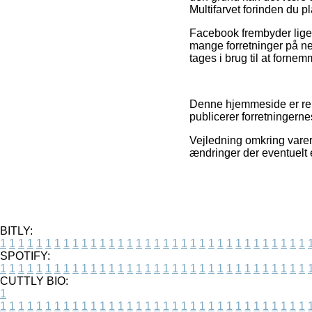
Multifarvet forinden du pl
Facebook frembyder lige s
mange forretninger på ne
tages i brug til at forne
Denne hjemmeside er rekl
publicerer forretningern
Vejledning omkring varer 
ændringer der eventuelt e
BITLY:
1
1
1
1
1
1
1
1
1
1
1
1
1
1
1
1
1
1
1
1
1
1
1
1
1
1
1
1
1
1
1
1
1
1
SPOTIFY:
1
1
1
1
1
1
1
1
1
1
1
1
1
1
1
1
1
1
1
1
1
1
1
1
1
1
1
1
1
1
1
1
1
1
CUTTLY BIO:
1
1
1
1
1
1
1
1
1
1
1
1
1
1
1
1
1
1
1
1
1
1
1
1
1
1
1
1
1
1
1
1
1
1
1