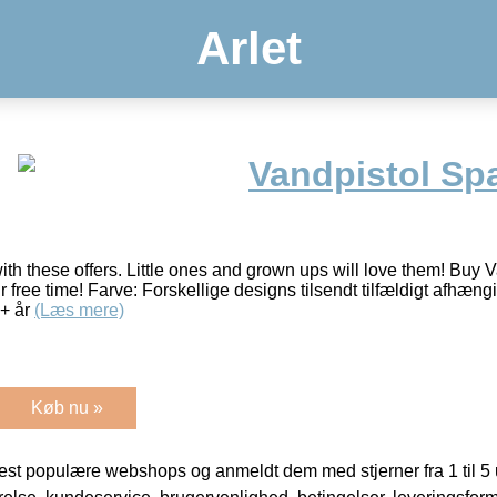
Arlet
Vandpistol Sp
th these offers. Little ones and grown ups will love them! Buy
 free time! Farve: Forskellige designs tilsendt tilfældigt afhængi
3+ år
(Læs mere)
Køb nu »
t populære webshops og anmeldt dem med stjerner fra 1 til 5 ud