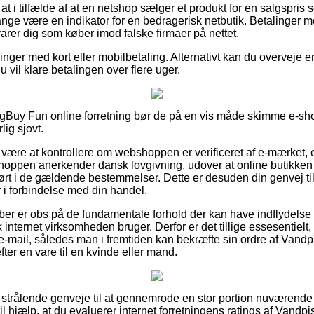
at i tilfælde af at en netshop sælger et produkt for en salgspri
ange være en indikator for en bedragerisk netbutik. Betalinger m
svarer dig som køber imod falske firmaer på nettet.
llinger med kort eller mobilbetaling. Alternativt kan du overveje 
 du vil klare betalingen over flere uger.
igBuy Fun online forretning bør de på en vis måde skimme e-sh
lig sjovt.
ære at kontrollere om webshoppen er verificeret af e-mærket, e
shoppen anerkender dansk lovgivning, udover at online butikken a
dført i de gældende bestemmelser. Dette er desuden din genvej til
 i forbindelse med din handel.
køber er obs på de fundamentale forhold der kan have indflydelse
 internet virksomheden bruger. Derfor er det tillige essesentiel
å e-mail, således man i fremtiden kan bekræfte sin ordre af Vand
fter en vare til en kvinde eller mand.
t ud strålende genveje til at gennemrode en stor portion nuværen
l hjælp, at du evaluerer internet forretningens ratings af Vandp