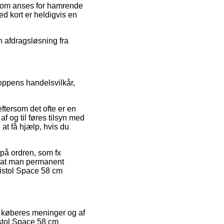
s som anses for hamrende
ed kort er heldigvis en
en afdragsløsning fra
oppens handelsvilkår,
ftersom det ofte er en
f og til føres tilsyn med
 at få hjælp, hvis du
 på ordren, som fx
t, at man permanent
pistol Space 58 cm
de køberes meninger og af
istol Space 58 cm