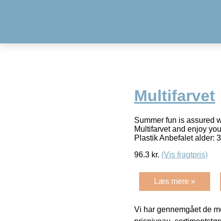
Multifarvet
Summer fun is assured wi
Multifarvet and enjoy your
Plastik Anbefalet alder: 
96.3
kr.
(Vis fragtpris)
Læs mere »
Vi har gennemgået de mes