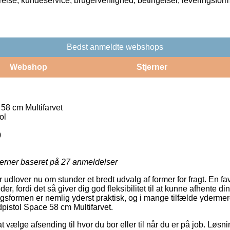
rrelse, kundeservice, brugervenlighed, betingelser, leveringsfor
Bedst anmeldte webshops
Webshop
Stjerner
58 cm Multifarvet
ol
0
jerner baseret på
27
anmeldelser
 udlover nu om stunder et bredt udvalg af former for fragt. En fav
er, fordi det så giver dig god fleksibilitet til at kunne afhente d
ingsformen er nemlig yderst praktisk, og i mange tilfælde yderme
dpistol Space 58 cm Multifarvet.
 vælge afsending til hvor du bor eller til når du er på job. Løsn