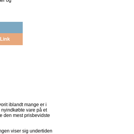
mer og
Link
orit iblandt mange er i
in nyindkøbte vare på et
re den mest prisbevidste
ingen viser sig undertiden