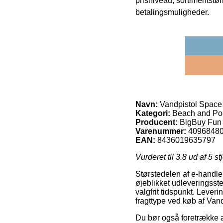
prisniveau, sortimentstø
betalingsmuligheder.
Navn:
Vandpistol Space 
Kategori:
Beach and Po
Producent:
BigBuy Fun
Varenummer:
4096848
EAN:
8436019635797
Vurderet til
3.8
ud af 5 st
Størstedelen af e-handler
øjeblikket udleveringssted
valgfrit tidspunkt. Lever
fragttype ved køb af Van
Du bør også foretrække at