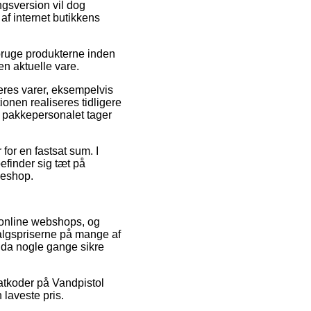
ngsversion vil dog
af internet butikkens
 bruge produkterne inden
en aktuelle vare.
eres varer, eksempelvis
onen realiseres tidligere
n pakkepersonalet tager
 for en fastsat sum. I
befinder sig tæt på
keshop.
e online webshops, og
algspriserne på mange af
dda nogle gange sikre
abatkoder på Vandpistol
 laveste pris.