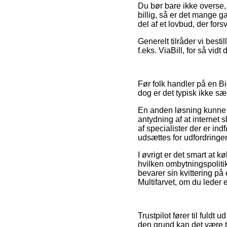
Du bør bare ikke overse, 
billig, så er det mange g
del af et lovbud, der for
Generelt tilråder vi besti
f.eks. ViaBill, for så vidt
Før folk handler på en B
dog er det typisk ikke sær
En anden løsning kunne v
antydning af at internet 
af specialister der er in
udsættes for udfordringer
I øvrigt er det smart at 
hvilken ombytningspolitik
bevarer sin kvittering p
Multifarvet, om du leder e
Trustpilot fører til fuld
den grund kan det være ti