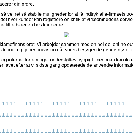
acerer din ordre.
å vel ret så stabile muligheder for at få indtryk af e-firmaets t
ttet hvor kunder kan registrere en kritik af virksomhedens servi
mme tilfredsheden hos kunderne.
amefinansieret. Vi arbejder sammen med en hel del online outl
es tilbud, og tjener provision når vores besøgende gennemfører 
og internet forretninger understøttes hyppigt, men man kan ikke s
r lavet efter at vi sidste gang opdaterede de anvendte informati
1
1
1
1
1
1
1
1
1
1
1
1
1
1
1
1
1
1
1
1
1
1
1
1
1
1
1
1
1
1
1
1
1
1
1
1
1
1
1
1
1
1
1
1
1
1
1
1
1
1
1
1
1
1
1
1
1
1
1
1
1
1
1
1
1
1
1
1
1
1
1
1
1
1
1
1
1
1
1
1
1
1
1
1
1
1
1
1
1
1
1
1
1
1
1
1
1
1
1
1
1
1
1
1
1