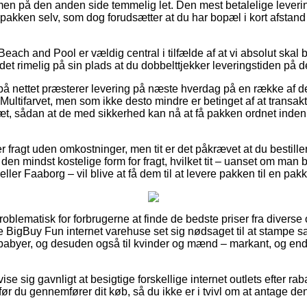
, men på den anden side temmelig let. Den mest betalelige leveri
pakken selv, som dog forudsætter at du har bopæl i kort afstand 
each and Pool er vældig central i tilfælde af at vi absolut skal
 det rimelig på sin plads at du dobbelttjekker leveringstiden på d
 på nettet præsterer levering på næste hverdag på en række af d
ltifarvet, men som ikke desto mindre er betinget af at transakti
æt, sådan at de med sikkerhed kan nå at få pakken ordnet inde
r fragt uden omkostninger, men tit er det påkrævet at du bestiller
 den mindst kostelige form for fragt, hvilket tit – uanset om man 
ller Faaborg – vil blive at få dem til at levere pakken til en pak
problematisk for forbrugerne at finde de bedste priser fra divers
 BigBuy Fun internet varehuse set sig nødsaget til at stampe s
g babyer, og desuden også til kvinder og mænd – markant, og en
vise sig gavnligt at besigtige forskellige internet outlets efter r
ør du gennemfører dit køb, så du ikke er i tvivl om at antage den