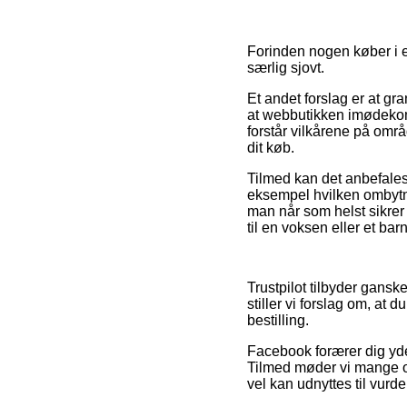
Forinden nogen køber i e
særlig sjovt.
Et andet forslag er at g
at webbutikken imødekom
forstår vilkårene på omr
dit køb.
Tilmed kan det anbefales
eksempel hvilken ombytni
man når som helst sikrer 
til en voksen eller et barn
Trustpilot tilbyder gans
stiller vi forslag om, a
bestilling.
Facebook forærer dig yde
Tilmed møder vi mange on
vel kan udnyttes til vurde