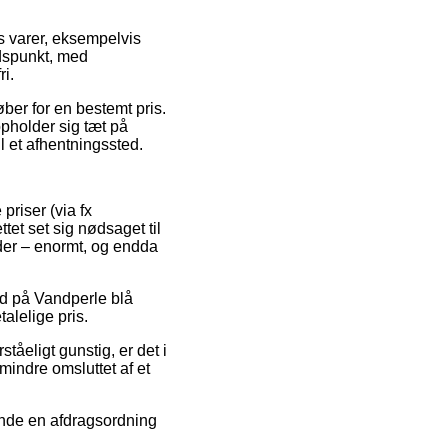
 varer, eksempelvis
idspunkt, med
ri.
ber for en bestemt pris.
pholder sig tæt på
il et afhentningssted.
riser (via fx
tet set sig nødsaget til
nder – enormt, og endda
bud på Vandperle blå
alelige pris.
tåeligt gunstig, er det i
mindre omsluttet af et
vende en afdragsordning