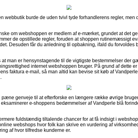
n webbutik burde de uden tvivl tyde forhandlerens regler, men d
ranske om webshoppen er medlem af e-mærket, grundet at det gen
mer de opstillede regler, foruden at shoppen rutinemæssigt ev
ådet. Desuden får du anledning til opbakning, ifald du forvolde
 at man er hensynstagende til de vigtigste bestemmelser der gæld
ngsrettighed internet webshoppen bruger. På grund af dette er de
ens faktura e-mail, så man altid kan bevise sit køb af Vandperl
.
ke pæne genveje til at efterforske en længere række øvrige bruge
t du eksaminerer e-shoppens bedømmelser af Vandperle blå forin
rmere fuldstændig tiltalende chancer for at få indsigt i websho
line webshops hvor folk kan skrive en vurdering af virksomhed
ring af hvor tilfredse kunderne er.