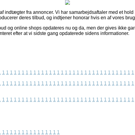
 af indtægter fra annoncer. Vi har samarbejdsaftaler med et hold a
ducerer deres tilbud, og indtjener honorar hvis en af vores brug
lbud og online shops opdateres nu og da, men der gives ikke gar
nteret efter at vi sidste gang opdaterede sidens informationer.
1
1
1
1
1
1
1
1
1
1
1
1
1
1
1
1
1
1
1
1
1
1
1
1
1
1
1
1
1
1
1
1
1
1
1
1
1
1
1
1
1
1
1
1
1
1
1
1
1
1
1
1
1
1
1
1
1
1
1
1
1
1
1
1
1
1
1
1
1
1
1
1
1
1
1
1
1
1
1
1
1
1
1
1
1
1
1
1
1
1
1
1
1
1
1
1
1
1
1
1
1
1
1
1
1
1
1
1
1
1
1
1
1
1
1
1
1
1
1
1
1