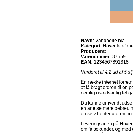
Navn:
Vandperle blå
Kategori:
Hovedtelefone
Producent:
Varenummer:
37559
EAN:
1234567891318
Vurderet til
4.2
ud af 5 st
En række internet forretn
at få bragt ordren til en
nemlig usædvanlig let gæ
Du kunne omvendt udse dig
en anelse mere pebret, m
du selv henter ordren, me
Leveringstiden på Hovedte
om få sekunder, og med d