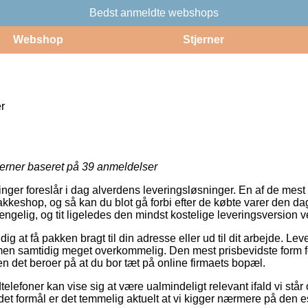
Bedst anmeldte webshops
Webshop
Stjerner
r
jerner baseret på
39
anmeldelser
inger foreslår i dag alverdens leveringsløsninger. En af de mest 
 pakkeshop, og så kan du blot gå forbi efter de købte varer den d
ngelig, og tit ligeledes den mindst kostelige leveringsversion v
 at få pakken bragt til din adresse eller ud til dit arbejde. Lev
en samtidig meget overkommelig. Den mest prisbevidste form for 
n det beroer på at du bor tæt på online firmaets bopæl.
lefoner kan vise sig at være ualmindeligt relevant ifald vi står
et formål er det temmelig aktuelt at vi kigger nærmere på den e