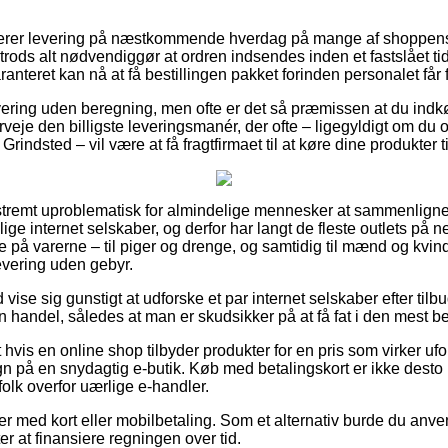
terer levering på næstkommende hverdag på mange af shoppens
rods alt nødvendiggør at ordren indsendes inden et fastslået t
anteret kan nå at få bestillingen pakket forinden personalet får f
vering uden beregning, men ofte er det så præmissen at du indkø
je den billigste leveringsmanér, der ofte – ligegyldigt om du o
rindsted – vil være at få fragtfirmaet til at køre dine produkter t
stremt uproblematisk for almindelige mennesker at sammenligne p
ge internet selskaber, og derfor har langt de fleste outlets på net
e på varerne – til piger og drenge, og samtidig til mænd og kvi
evering uden gebyr.
d vise sig gunstigt at udforske et par internet selskaber efter til
handel, således at man er skudsikker på at få fat i den mest bet
vis en online shop tilbyder produkter for en pris som virker ufors
gn på en snydagtig e-butik. Køb med betalingskort er ikke desto 
folk overfor uærlige e-handler.
ler med kort eller mobilbetaling. Som et alternativ burde du an
er at finansiere regningen over tid.