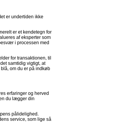
et er undertiden ikke
erelt er et kendetegn for
alueres af eksperter som
s besvær i processen med
er for transaktionen, til
t samtidig vigtigt, at
e blå, om du er på indkøb
res erfaringer og herved
den du lægger din
ppens pålidelighed.
ens service, som lige så