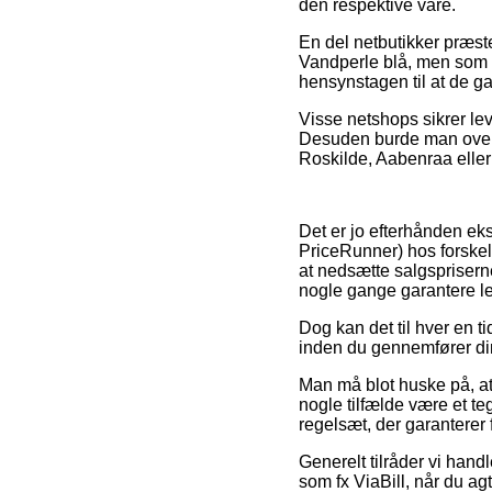
den respektive vare.
En del netbutikker præs
Vandperle blå, men som t
hensynstagen til at de gar
Visse netshops sikrer le
Desuden burde man overve
Roskilde, Aabenraa eller G
Det er jo efterhånden ek
PriceRunner) hos forskelli
at nedsætte salgsprisern
nogle gange garantere l
Dog kan det til hver en ti
inden du gennemfører din 
Man må blot huske på, at h
nogle tilfælde være et te
regelsæt, der garanterer 
Generelt tilråder vi hand
som fx ViaBill, når du agt