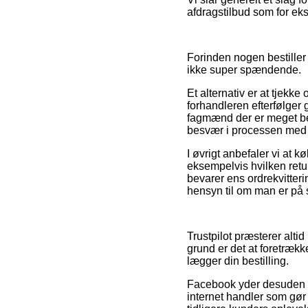
afdragstilbud som for eks
Forinden nogen bestiller
ikke super spændende.
Et alternativ er at tjek
forhandleren efterfølger
fagmænd der er meget bek
besvær i processen med 
I øvrigt anbefaler vi at 
eksempelvis hvilken retu
bevarer ens ordrekvitteri
hensyn til om man er på s
Trustpilot præsterer altid
grund er det at foretræk
lægger din bestilling.
Facebook yder desuden ev
internet handler som gør d