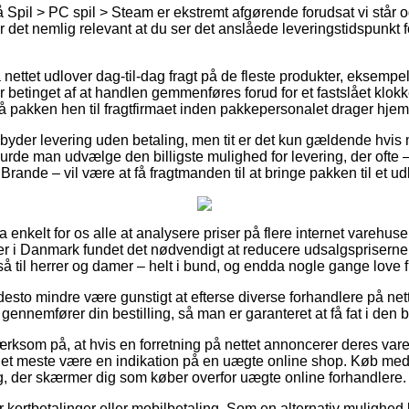
Spil > PC spil > Steam er ekstremt afgørende forudsat vi står 
er det nemlig relevant at du ser det anslåede leveringstidspunkt
nettet udlover dag-til-dag fragt på de fleste produkter, eksempe
r betinget af at handlen gemmenføres forud for et fastslået klokk
få pakken hen til fragtfirmaet inden pakkepersonalet drager hje
byder levering uden betaling, men tit er det kun gældende hvis m
urde man udvælge den billigste mulighed for levering, der ofte
 Brande – vil være at få fragtmanden til at bringe pakken til et u
ra enkelt for os alle at analysere priser på flere internet vareh
er i Danmark fundet det nødvendigt at reducere udsalgspriserne 
å til herrer og damer – helt i bund, og endda nogle gange love fri
desto mindre være gunstigt at efterse diverse forhandlere på nett
ennemfører din bestilling, så man er garanteret at få fat i den bil
som på, at hvis en forretning på nettet annoncerer deres varer 
r det meste være en indikation på en uægte online shop. Køb med
, der skærmer dig som køber overfor uægte online forhandlere.
for kortbetalinger eller mobilbetaling. Som en alternativ mulighed