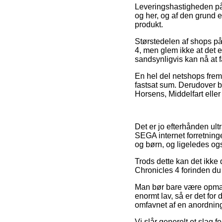
Leveringshastigheden på 
og her, og af den grund 
produkt.
Størstedelen af shops på 
4, men glem ikke at det e
sandsynligvis kan nå at 
En hel del netshops frem
fastsat sum. Derudover b
Horsens, Middelfart eller
Det er jo efterhånden ult
SEGA internet forretning
og børn, og ligeledes ogs
Trods dette kan det ikke 
Chronicles 4 forinden du g
Man bør bare være opmærk
enormt lav, så er det fo
omfavnet af en anordning
Vi slår generelt et slag 