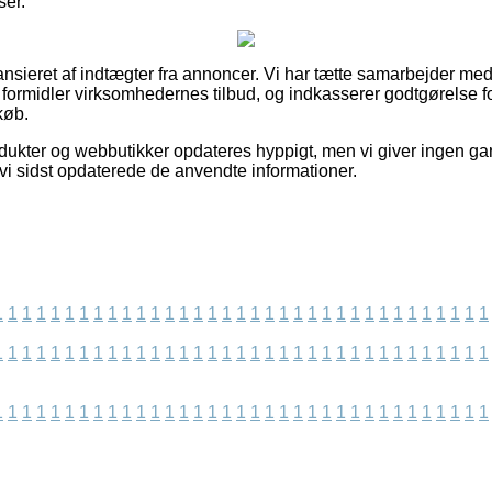
ser.
nsieret af indtægter fra annoncer. Vi har tætte samarbejder me
vi formidler virksomhedernes tilbud, og indkasserer godtgørelse fo
køb.
ukter og webbutikker opdateres hyppigt, men vi giver ingen ga
n vi sidst opdaterede de anvendte informationer.
1
1
1
1
1
1
1
1
1
1
1
1
1
1
1
1
1
1
1
1
1
1
1
1
1
1
1
1
1
1
1
1
1
1
1
1
1
1
1
1
1
1
1
1
1
1
1
1
1
1
1
1
1
1
1
1
1
1
1
1
1
1
1
1
1
1
1
1
1
1
1
1
1
1
1
1
1
1
1
1
1
1
1
1
1
1
1
1
1
1
1
1
1
1
1
1
1
1
1
1
1
1
1
1
1