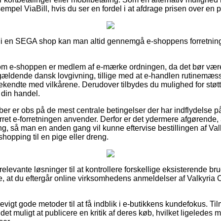
empel ViaBill, hvis du ser en fordel i at afdrage prisen over en 
 i en SEGA shop kan man altid gennemgå e-shoppens forretningsa
ke om e-shoppen er medlem af e-mærke ordningen, da det bør være
 gældende dansk lovgivning, tillige med at e-handlen rutinemæss
endte med vilkårene. Derudover tilbydes du mulighed for støtte
din handel.
køber er obs på de mest centrale betingelser der har indflydelse 
rret e-forretningen anvender. Derfor er det ydermere afgørende
ng, så man en anden gang vil kunne eftervise bestillingen af Va
hopping til en pige eller dreng.
 relevante løsninger til at kontrollere forskellige eksisterende b
ke, at du eftergår online virksomhedens anmeldelser af Valkyria 
igt gode metoder til at få indblik i e-butikkens kundefokus. Til
et muligt at publicere en kritik af deres køb, hvilket ligeledes må