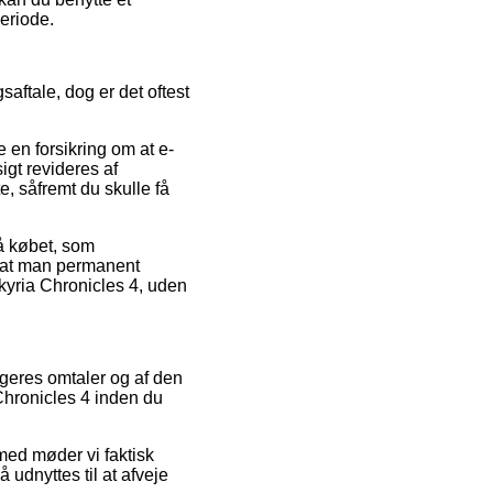
periode.
ftale, dog er det oftest
 en forsikring om at e-
igt revideres af
, såfremt du skulle få
på købet, som
, at man permanent
lkyria Chronicles 4, uden
rugeres omtaler og af den
Chronicles 4 inden du
med møder vi faktisk
 udnyttes til at afveje