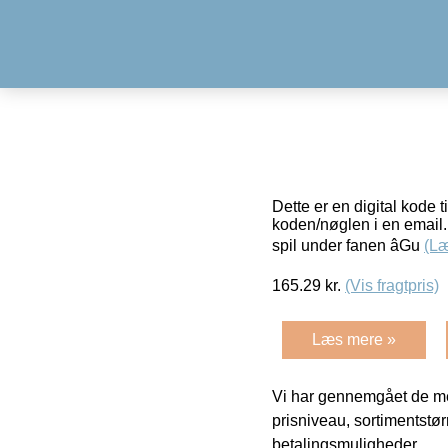
Dette er en digital kode t
koden/nøglen i en email. 
spil under fanen âGu
(L
165.29
kr.
(Vis fragtpris)
Læs mere »
Vi har gennemgået de mes
prisniveau, sortimentstø
betalingsmuligheder.