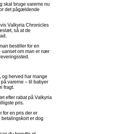
og skal bruge varerne nu
 for det pågældende
lvis Valkyria Chronicles
eslæt, så at de
mad.
an bestiller for en
 – uanset om man er nær
dleveringssted.
use, og herved har mange
på varerne – til babyer
 fragt.
et efter rabat på Valkyria
ligste pris.
for en pris der er
 betalingskort er dog
 kan du benytte et