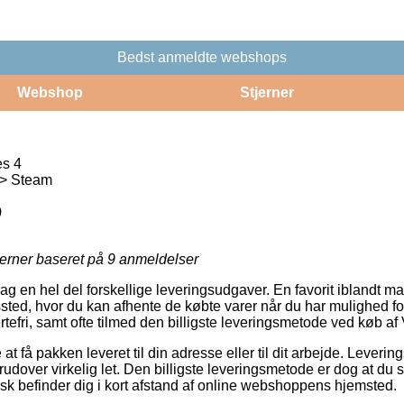
Bedst anmeldte webshops
Webshop
Stjerner
es 4
 > Steam
0
jerner baseret på
9
anmeldelser
dag en hel del forskellige leveringsudgaver. En favorit iblandt 
gssted, hvor du kan afhente de købte varer når du har mulighed f
rtefri, samt ofte tilmed den billigste leveringsmetode ved køb af
t få pakken leveret til din adresse eller til dit arbejde. Levering
udover virkelig let. Den billigste leveringsmetode er dog at du 
ysisk befinder dig i kort afstand af online webshoppens hjemsted.