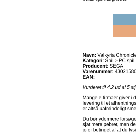
Navn:
Valkyria Chronicl
Kategori:
Spil > PC spil
Producent:
SEGA
Varenummer:
4302158
EAN:
Vurderet til
4.2
ud af 5 st
Mange e-firmaer giver i 
levering til et afhentnin
er altså ualmindeligt sme
Du bør ydermere forsøge a
sjat mere pebret, men der
jo er betinget af at du f