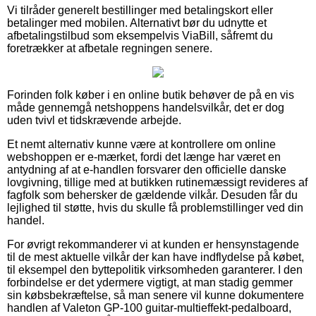
Vi tilråder generelt bestillinger med betalingskort eller
betalinger med mobilen. Alternativt bør du udnytte et
afbetalingstilbud som eksempelvis ViaBill, såfremt du
foretrækker at afbetale regningen senere.
Forinden folk køber i en online butik behøver de på en vis
måde gennemgå netshoppens handelsvilkår, det er dog
uden tvivl et tidskrævende arbejde.
Et nemt alternativ kunne være at kontrollere om online
webshoppen er e-mærket, fordi det længe har været en
antydning af at e-handlen forsvarer den officielle danske
lovgivning, tillige med at butikken rutinemæssigt revideres af
fagfolk som behersker de gældende vilkår. Desuden får du
lejlighed til støtte, hvis du skulle få problemstillinger ved din
handel.
For øvrigt rekommanderer vi at kunden er hensynstagende
til de mest aktuelle vilkår der kan have indflydelse på købet,
til eksempel den byttepolitik virksomheden garanterer. I den
forbindelse er det ydermere vigtigt, at man stadig gemmer
sin købsbekræftelse, så man senere vil kunne dokumentere
handlen af Valeton GP-100 guitar-multieffekt-pedalboard,