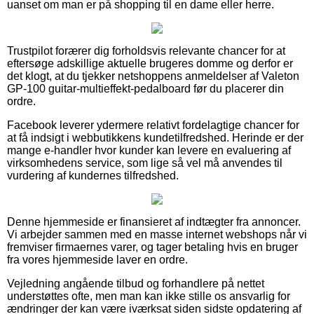
uanset om man er på shopping til en dame eller herre.
Trustpilot forærer dig forholdsvis relevante chancer for at
eftersøge adskillige aktuelle brugeres domme og derfor er
det klogt, at du tjekker netshoppens anmeldelser af Valeton
GP-100 guitar-multieffekt-pedalboard før du placerer din
ordre.
Facebook leverer ydermere relativt fordelagtige chancer for
at få indsigt i webbutikkens kundetilfredshed. Herinde er der
mange e-handler hvor kunder kan levere en evaluering af
virksomhedens service, som lige så vel må anvendes til
vurdering af kundernes tilfredshed.
Denne hjemmeside er finansieret af indtægter fra annoncer.
Vi arbejder sammen med en masse internet webshops når vi
fremviser firmaernes varer, og tager betaling hvis en bruger
fra vores hjemmeside laver en ordre.
Vejledning angående tilbud og forhandlere på nettet
understøttes ofte, men man kan ikke stille os ansvarlig for
ændringer der kan være iværksat siden sidste opdatering af