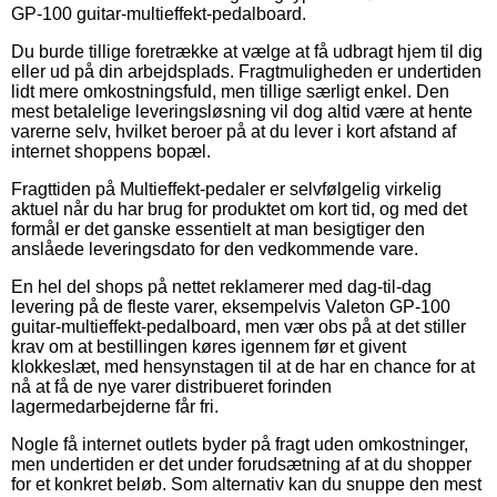
GP-100 guitar-multieffekt-pedalboard.
Du burde tillige foretrække at vælge at få udbragt hjem til dig
eller ud på din arbejdsplads. Fragtmuligheden er undertiden
lidt mere omkostningsfuld, men tillige særligt enkel. Den
mest betalelige leveringsløsning vil dog altid være at hente
varerne selv, hvilket beroer på at du lever i kort afstand af
internet shoppens bopæl.
Fragttiden på Multieffekt-pedaler er selvfølgelig virkelig
aktuel når du har brug for produktet om kort tid, og med det
formål er det ganske essentielt at man besigtiger den
anslåede leveringsdato for den vedkommende vare.
En hel del shops på nettet reklamerer med dag-til-dag
levering på de fleste varer, eksempelvis Valeton GP-100
guitar-multieffekt-pedalboard, men vær obs på at det stiller
krav om at bestillingen køres igennem før et givent
klokkeslæt, med hensynstagen til at de har en chance for at
nå at få de nye varer distribueret forinden
lagermedarbejderne får fri.
Nogle få internet outlets byder på fragt uden omkostninger,
men undertiden er det under forudsætning af at du shopper
for et konkret beløb. Som alternativ kan du snuppe den mest