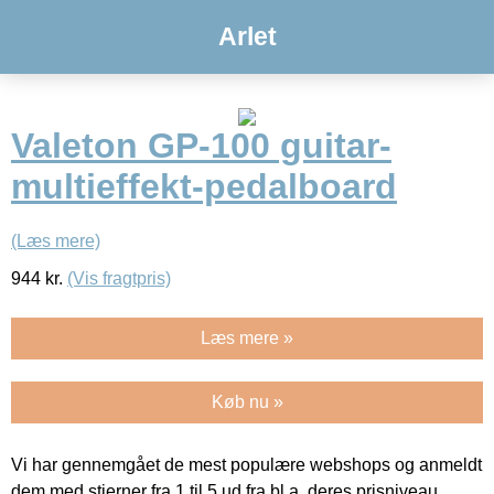
Arlet
Valeton GP-100 guitar-
multieffekt-pedalboard
(Læs mere)
944
kr.
(Vis fragtpris)
Læs mere »
Køb nu »
Vi har gennemgået de mest populære webshops og anmeldt
dem med stjerner fra 1 til 5 ud fra bl.a. deres prisniveau,