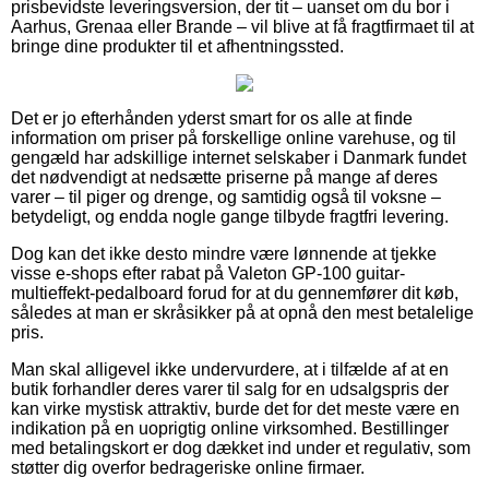
prisbevidste leveringsversion, der tit – uanset om du bor i
Aarhus, Grenaa eller Brande – vil blive at få fragtfirmaet til at
bringe dine produkter til et afhentningssted.
Det er jo efterhånden yderst smart for os alle at finde
information om priser på forskellige online varehuse, og til
gengæld har adskillige internet selskaber i Danmark fundet
det nødvendigt at nedsætte priserne på mange af deres
varer – til piger og drenge, og samtidig også til voksne –
betydeligt, og endda nogle gange tilbyde fragtfri levering.
Dog kan det ikke desto mindre være lønnende at tjekke
visse e-shops efter rabat på Valeton GP-100 guitar-
multieffekt-pedalboard forud for at du gennemfører dit køb,
således at man er skråsikker på at opnå den mest betalelige
pris.
Man skal alligevel ikke undervurdere, at i tilfælde af at en
butik forhandler deres varer til salg for en udsalgspris der
kan virke mystisk attraktiv, burde det for det meste være en
indikation på en uoprigtig online virksomhed. Bestillinger
med betalingskort er dog dækket ind under et regulativ, som
støtter dig overfor bedrageriske online firmaer.