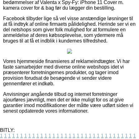
bedømmelser af Valenta x Spy-Fy: iPhone 11 Cover m.
kamera cover for & bag før du lægger din bestilling.
Facebook tilbyder lige så vel visse anstændige løsninger til
at få indtryk af online firmaets pålidelighed. Herinde ser vi en
del netshops som giver folk mulighed for at formulere en
anmeldelse af deres købsoplevelse, som ydermere må
bruges til at få et indblik i kundernes tilfredshed.
Vores hjemmeside finansieres af reklameindtægter. Vi har
faste samarbejder med diverse online webshops idet vi
præsenterer forretningernes produkter, og tager imod
provision forudsat de besøgende vi sender videre
gennemfører et indkøb.
Anvisninger angående tilbud og internet forretninger
ajourføres jævnligt, men det er ikke muligt for os at give
garantier imod modifikationer der måtte være udført siden vi
senest opdaterede vores informationer.
BITLY:
1
1
1
1
1
1
1
1
1
1
1
1
1
1
1
1
1
1
1
1
1
1
1
1
1
1
1
1
1
1
1
1
1
1