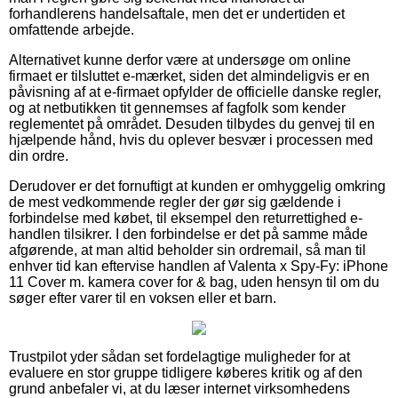
forhandlerens handelsaftale, men det er undertiden et
omfattende arbejde.
Alternativet kunne derfor være at undersøge om online
firmaet er tilsluttet e-mærket, siden det almindeligvis er en
påvisning af at e-firmaet opfylder de officielle danske regler,
og at netbutikken tit gennemses af fagfolk som kender
reglementet på området. Desuden tilbydes du genvej til en
hjælpende hånd, hvis du oplever besvær i processen med
din ordre.
Derudover er det fornuftigt at kunden er omhyggelig omkring
de mest vedkommende regler der gør sig gældende i
forbindelse med købet, til eksempel den returrettighed e-
handlen tilsikrer. I den forbindelse er det på samme måde
afgørende, at man altid beholder sin ordremail, så man til
enhver tid kan eftervise handlen af Valenta x Spy-Fy: iPhone
11 Cover m. kamera cover for & bag, uden hensyn til om du
søger efter varer til en voksen eller et barn.
Trustpilot yder sådan set fordelagtige muligheder for at
evaluere en stor gruppe tidligere køberes kritik og af den
grund anbefaler vi, at du læser internet virksomhedens