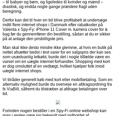
– til babyer og børn, og ligeledes til kvinder og mænd –
drastisk, og endda nogle gange præstere fragt uden
beregning.
Derfor kan det til hver en tid blive profitabelt at undersøge
indtil flere internet shops i Danmark efter rabatkoder på
Valenta x Spy-Fy: iPhone 11 Cover m. kamera cover for &
bag før du gennemfører din bestilling, sådan at du er sikker
på at antage den prisbilligste pris.
Man skal ikke desto mindre ikke glemme, at hvis en butik på
nettet afsætter bedst i test varer for en salgspris der kan ses
som usædvanlig letkøbt, burde det i nogle tilfælde være en
varsel om en uægte internet forhandler. Shopping med kort
er dog omsluttet af en vedtægt, hvilket hjælper folk imod
uægte internet shops.
Vi tilråder generelt køb med kort eller mobilbetaling. Som en
alternativ mulighed burde du overveje en afdragsordning fra
fx ViaBill, såfremt du tilstræber at afdrage betalingen over
tid.
Forinden nogen bestiller i en Spy-Fi online webshop kan
man i reglen gøre sig bekendt med indholdet af