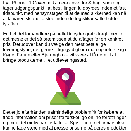
Fy: iPhone 11 Cover m. kamera cover for & bag, som dog
tager udgangspunkt i at bestillingen fuldbyrdes inden et fast
tidspunkt, med hensynstagen til at de med sikkerhed kan nå
at få varen skippet afsted inden de logistikansatte holder
fyraften.
En hel del forhandlere på nettet tilbyder gratis fragt, men for
det meste er det så præmissen at du aftager for en konkret
pris. Derudover kan du vælge den mest betalelige
leveringstype, der gerne – ligegyldigt om man opholder sig i
Køge, Farum eller Bjerringbro – vil være at få dem til at
bringe produkterne til et udleveringssted.
Det er jo efterhånden ualmindeligt problemfrit for købere at
finde information om priser fra forskellige online forretninger,
og med det motiv har flertallet af Spy-Fi internet firmaer ikke
kunne lade være med at presse priserne på deres produkter