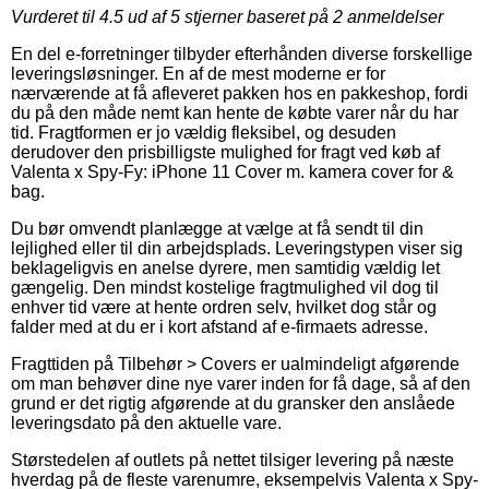
Vurderet til
4.5
ud af 5 stjerner baseret på
2
anmeldelser
En del e-forretninger tilbyder efterhånden diverse forskellige
leveringsløsninger. En af de mest moderne er for
nærværende at få afleveret pakken hos en pakkeshop, fordi
du på den måde nemt kan hente de købte varer når du har
tid. Fragtformen er jo vældig fleksibel, og desuden
derudover den prisbilligste mulighed for fragt ved køb af
Valenta x Spy-Fy: iPhone 11 Cover m. kamera cover for &
bag.
Du bør omvendt planlægge at vælge at få sendt til din
lejlighed eller til din arbejdsplads. Leveringstypen viser sig
beklageligvis en anelse dyrere, men samtidig vældig let
gængelig. Den mindst kostelige fragtmulighed vil dog til
enhver tid være at hente ordren selv, hvilket dog står og
falder med at du er i kort afstand af e-firmaets adresse.
Fragttiden på Tilbehør > Covers er ualmindeligt afgørende
om man behøver dine nye varer inden for få dage, så af den
grund er det rigtig afgørende at du gransker den anslåede
leveringsdato på den aktuelle vare.
Størstedelen af outlets på nettet tilsiger levering på næste
hverdag på de fleste varenumre, eksempelvis Valenta x Spy-