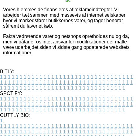
Vores hjemmeside finansieres af reklameindtægter. Vi
arbejder tæt sammen med massevis af internet selskaber
hvor vi markedsfører butikkernes varer, og tager honorar
såfremt du laver et køb.
Fakta vedrørende varer og netshops opretholdes nu og da,
men vi påtager os intet ansvar for modifikationer der måtte
være udarbejdet siden vi sidste gang opdaterede websitets
informationer.
BITLY:
1
1
1
1
1
1
1
1
1
1
1
1
1
1
1
1
1
1
1
1
1
1
1
1
1
1
1
1
1
1
1
1
1
1
1
1
1
1
1
1
1
1
1
1
1
1
1
1
1
1
1
1
1
1
1
1
1
1
1
1
1
1
1
1
1
1
1
1
1
1
1
1
1
1
1
1
1
1
1
1
1
1
1
1
1
1
1
1
1
1
1
1
1
1
1
1
1
1
1
1
SPOTIFY:
1
1
1
1
1
1
1
1
1
1
1
1
1
1
1
1
1
1
1
1
1
1
1
1
1
1
1
1
1
1
1
1
1
1
1
1
1
1
1
1
1
1
1
1
1
1
1
1
1
1
1
1
1
1
1
1
1
1
1
1
1
1
1
1
1
1
1
1
1
1
1
1
1
1
1
1
1
1
1
1
1
1
1
1
1
1
1
1
1
1
1
1
1
1
1
1
1
1
1
1
CUTTLY BIO:
1
1
1
1
1
1
1
1
1
1
1
1
1
1
1
1
1
1
1
1
1
1
1
1
1
1
1
1
1
1
1
1
1
1
1
1
1
1
1
1
1
1
1
1
1
1
1
1
1
1
1
1
1
1
1
1
1
1
1
1
1
1
1
1
1
1
1
1
1