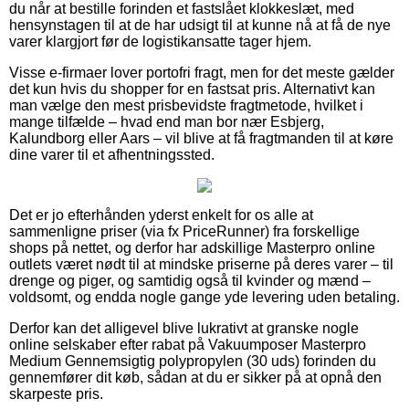
du når at bestille forinden et fastslået klokkeslæt, med
hensynstagen til at de har udsigt til at kunne nå at få de nye
varer klargjort før de logistikansatte tager hjem.
Visse e-firmaer lover portofri fragt, men for det meste gælder
det kun hvis du shopper for en fastsat pris. Alternativt kan
man vælge den mest prisbevidste fragtmetode, hvilket i
mange tilfælde – hvad end man bor nær Esbjerg,
Kalundborg eller Aars – vil blive at få fragtmanden til at køre
dine varer til et afhentningssted.
Det er jo efterhånden yderst enkelt for os alle at
sammenligne priser (via fx PriceRunner) fra forskellige
shops på nettet, og derfor har adskillige Masterpro online
outlets været nødt til at mindske priserne på deres varer – til
drenge og piger, og samtidig også til kvinder og mænd –
voldsomt, og endda nogle gange yde levering uden betaling.
Derfor kan det alligevel blive lukrativt at granske nogle
online selskaber efter rabat på Vakuumposer Masterpro
Medium Gennemsigtig polypropylen (30 uds) forinden du
gennemfører dit køb, sådan at du er sikker på at opnå den
skarpeste pris.