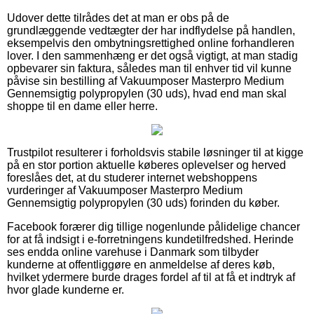
Udover dette tilrådes det at man er obs på de
grundlæggende vedtægter der har indflydelse på handlen,
eksempelvis den ombytningsrettighed online forhandleren
lover. I den sammenhæng er det også vigtigt, at man stadig
opbevarer sin faktura, således man til enhver tid vil kunne
påvise sin bestilling af Vakuumposer Masterpro Medium
Gennemsigtig polypropylen (30 uds), hvad end man skal
shoppe til en dame eller herre.
Trustpilot resulterer i forholdsvis stabile løsninger til at kigge
på en stor portion aktuelle køberes oplevelser og herved
foreslåes det, at du studerer internet webshoppens
vurderinger af Vakuumposer Masterpro Medium
Gennemsigtig polypropylen (30 uds) forinden du køber.
Facebook forærer dig tillige nogenlunde pålidelige chancer
for at få indsigt i e-forretningens kundetilfredshed. Herinde
ses endda online varehuse i Danmark som tilbyder
kunderne at offentliggøre en anmeldelse af deres køb,
hvilket ydermere burde drages fordel af til at få et indtryk af
hvor glade kunderne er.