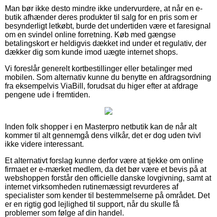
Man bør ikke desto mindre ikke undervurdere, at når en e-
butik afhænder deres produkter til salg for en pris som er
besynderligt letkøbt, burde det undertiden være et faresignal
om en svindel online forretning. Køb med gængse
betalingskort er heldigvis dækket ind under et regulativ, der
dækker dig som kunde imod uægte internet shops.
Vi foreslår generelt kortbestillinger eller betalinger med
mobilen. Som alternativ kunne du benytte en afdragsordning
fra eksempelvis ViaBill, forudsat du higer efter at afdrage
pengene ude i fremtiden.
Inden folk shopper i en Masterpro netbutik kan de når alt
kommer til alt gennemgå dens vilkår, det er dog uden tvivl
ikke videre interessant.
Et alternativt forslag kunne derfor være at tjekke om online
firmaet er e-mærket medlem, da det bør være et bevis på at
webshoppen forstår den officielle danske lovgivning, samt at
internet virksomheden rutinemæssigt revurderes af
specialister som kender til bestemmelserne på området. Det
er en rigtig god lejlighed til support, når du skulle få
problemer som følge af din handel.