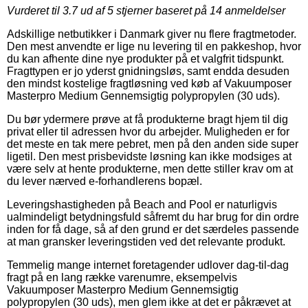
Vurderet til
3.7
ud af 5 stjerner baseret på
14
anmeldelser
Adskillige netbutikker i Danmark giver nu flere fragtmetoder.
Den mest anvendte er lige nu levering til en pakkeshop, hvor
du kan afhente dine nye produkter på et valgfrit tidspunkt.
Fragttypen er jo yderst gnidningsløs, samt endda desuden
den mindst kostelige fragtløsning ved køb af Vakuumposer
Masterpro Medium Gennemsigtig polypropylen (30 uds).
Du bør ydermere prøve at få produkterne bragt hjem til dig
privat eller til adressen hvor du arbejder. Muligheden er for
det meste en tak mere pebret, men på den anden side super
ligetil. Den mest prisbevidste løsning kan ikke modsiges at
være selv at hente produkterne, men dette stiller krav om at
du lever nærved e-forhandlerens bopæl.
Leveringshastigheden på Beach and Pool er naturligvis
ualmindeligt betydningsfuld såfremt du har brug for din ordre
inden for få dage, så af den grund er det særdeles passende
at man gransker leveringstiden ved det relevante produkt.
Temmelig mange internet foretagender udlover dag-til-dag
fragt på en lang række varenumre, eksempelvis
Vakuumposer Masterpro Medium Gennemsigtig
polypropylen (30 uds), men glem ikke at det er påkrævet at