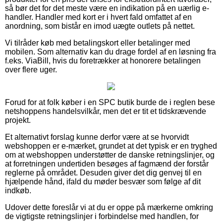
så bør det for det meste være en indikation på en uærlig e-
handler. Handler med kort er i hvert fald omfattet af en
anordning, som bistår en imod uægte outlets på nettet.
Vi tilråder køb med betalingskort eller betalinger med
mobilen. Som alternativ kan du drage fordel af en løsning fra
f.eks. ViaBill, hvis du foretrækker at honorere betalingen
over flere uger.
Forud for at folk køber i en SPC butik burde de i reglen bese
netshoppens handelsvilkår, men det er tit et tidskrævende
projekt.
Et alternativt forslag kunne derfor være at se hvorvidt
webshoppen er e-mærket, grundet at det typisk er en tryghed
om at webshoppen understøtter de danske retningslinjer, og
at forretningen undertiden besøges af fagmænd der forstår
reglerne på området. Desuden giver det dig genvej til en
hjælpende hånd, ifald du møder besvær som følge af dit
indkøb.
Udover dette foreslår vi at du er oppe på mærkerne omkring
de vigtigste retningslinjer i forbindelse med handlen, for