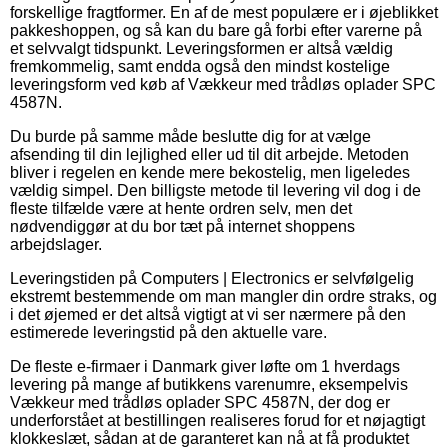
forskellige fragtformer. En af de mest populære er i øjeblikket
pakkeshoppen, og så kan du bare gå forbi efter varerne på
et selvvalgt tidspunkt. Leveringsformen er altså vældig
fremkommelig, samt endda også den mindst kostelige
leveringsform ved køb af Vækkeur med trådløs oplader SPC
4587N.
Du burde på samme måde beslutte dig for at vælge
afsending til din lejlighed eller ud til dit arbejde. Metoden
bliver i regelen en kende mere bekostelig, men ligeledes
vældig simpel. Den billigste metode til levering vil dog i de
fleste tilfælde være at hente ordren selv, men det
nødvendiggør at du bor tæt på internet shoppens
arbejdslager.
Leveringstiden på Computers | Electronics er selvfølgelig
ekstremt bestemmende om man mangler din ordre straks, og
i det øjemed er det altså vigtigt at vi ser nærmere på den
estimerede leveringstid på den aktuelle vare.
De fleste e-firmaer i Danmark giver løfte om 1 hverdags
levering på mange af butikkens varenumre, eksempelvis
Vækkeur med trådløs oplader SPC 4587N, der dog er
underforstået at bestillingen realiseres forud for et nøjagtigt
klokkeslæt, sådan at de garanteret kan nå at få produktet