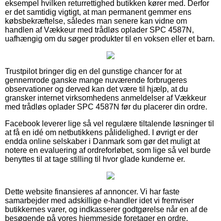
eksempel hvilken returrettighed butikken kører med. Derfor
er det samtidig vigtigt, at man permanent gemmer ens
købsbekræftelse, således man senere kan vidne om
handlen af Vækkeur med trådløs oplader SPC 4587N,
uafhængig om du søger produkter til en voksen eller et barn.
Trustpilot bringer dig en del gunstige chancer for at
gennemrode ganske mange nuværende forbrugeres
observationer og derved kan det være til hjælp, at du
gransker internet virksomhedens anmeldelser af Vækkeur
med trådløs oplader SPC 4587N før du placerer din ordre.
Facebook leverer lige så vel regulære tiltalende løsninger til
at få en idé om netbutikkens pålidelighed. I øvrigt er der
endda online selskaber i Danmark som gør det muligt at
notere en evaluering af ordreforløbet, som lige så vel burde
benyttes til at tage stilling til hvor glade kunderne er.
Dette website finansieres af annoncer. Vi har faste
samarbejder med adskillige e-handler idet vi fremviser
butikkernes varer, og indkasserer godtgørelse når en af de
besøgende på vores hjemmeside foretager en ordre.