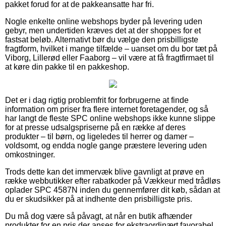
pakket forud for at de pakkeansatte har fri.
Nogle enkelte online webshops byder på levering uden
gebyr, men undertiden kræves det at der shoppes for et
fastsat beløb. Alternativt bør du vælge den prisbilligste
fragtform, hvilket i mange tilfælde – uanset om du bor tæt på
Viborg, Lillerød eller Faaborg – vil være at få fragtfirmaet til
at køre din pakke til en pakkeshop.
Det er i dag rigtig problemfrit for forbrugerne at finde
information om priser fra flere internet foretagender, og så
har langt de fleste SPC online webshops ikke kunne slippe
for at presse udsalgspriserne på en række af deres
produkter – til børn, og ligeledes til herrer og damer –
voldsomt, og endda nogle gange præstere levering uden
omkostninger.
Trods dette kan det immervæk blive gavnligt at prøve en
række webbutikker efter rabatkoder på Vækkeur med trådløs
oplader SPC 4587N inden du gennemfører dit køb, sådan at
du er skudsikker på at indhente den prisbilligste pris.
Du må dog være så påvagt, at når en butik afhænder
produkter for en pris der anses for ekstraordinært favorabel,