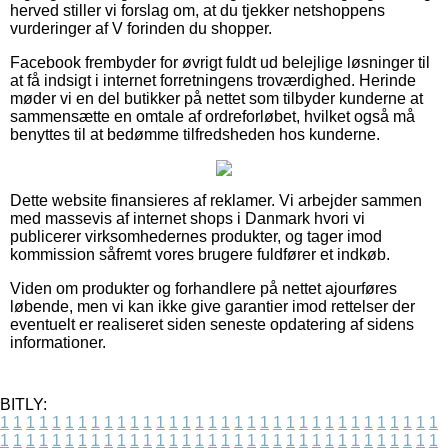
herved stiller vi forslag om, at du tjekker netshoppens
vurderinger af V forinden du shopper.
Facebook frembyder for øvrigt fuldt ud belejlige løsninger til
at få indsigt i internet forretningens troværdighed. Herinde
møder vi en del butikker på nettet som tilbyder kunderne at
sammensætte en omtale af ordreforløbet, hvilket også må
benyttes til at bedømme tilfredsheden hos kunderne.
Dette website finansieres af reklamer. Vi arbejder sammen
med massevis af internet shops i Danmark hvori vi
publicerer virksomhedernes produkter, og tager imod
kommission såfremt vores brugere fuldfører et indkøb.
Viden om produkter og forhandlere på nettet ajourføres
løbende, men vi kan ikke give garantier imod rettelser der
eventuelt er realiseret siden seneste opdatering af sidens
informationer.
BITLY:
1
1
1
1
1
1
1
1
1
1
1
1
1
1
1
1
1
1
1
1
1
1
1
1
1
1
1
1
1
1
1
1
1
1
1
1
1
1
1
1
1
1
1
1
1
1
1
1
1
1
1
1
1
1
1
1
1
1
1
1
1
1
1
1
1
1
1
1