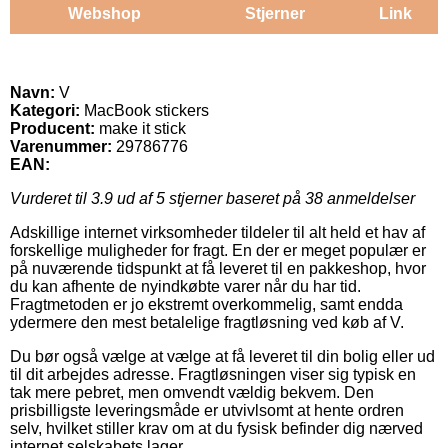
Webshop
Stjerner
Link
Navn:
V
Kategori:
MacBook stickers
Producent:
make it stick
Varenummer:
29786776
EAN:
Vurderet til
3.9
ud af 5 stjerner baseret på
38
anmeldelser
Adskillige internet virksomheder tildeler til alt held et hav af
forskellige muligheder for fragt. En der er meget populær er
på nuværende tidspunkt at få leveret til en pakkeshop, hvor
du kan afhente de nyindkøbte varer når du har tid.
Fragtmetoden er jo ekstremt overkommelig, samt endda
ydermere den mest betalelige fragtløsning ved køb af V.
Du bør også vælge at vælge at få leveret til din bolig eller ud
til dit arbejdes adresse. Fragtløsningen viser sig typisk en
tak mere pebret, men omvendt vældig bekvem. Den
prisbilligste leveringsmåde er utvivlsomt at hente ordren
selv, hvilket stiller krav om at du fysisk befinder dig nærved
internet selskabets lager.