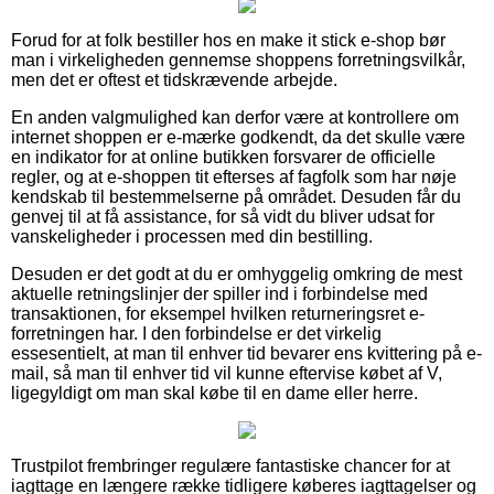
Forud for at folk bestiller hos en make it stick e-shop bør
man i virkeligheden gennemse shoppens forretningsvilkår,
men det er oftest et tidskrævende arbejde.
En anden valgmulighed kan derfor være at kontrollere om
internet shoppen er e-mærke godkendt, da det skulle være
en indikator for at online butikken forsvarer de officielle
regler, og at e-shoppen tit efterses af fagfolk som har nøje
kendskab til bestemmelserne på området. Desuden får du
genvej til at få assistance, for så vidt du bliver udsat for
vanskeligheder i processen med din bestilling.
Desuden er det godt at du er omhyggelig omkring de mest
aktuelle retningslinjer der spiller ind i forbindelse med
transaktionen, for eksempel hvilken returneringsret e-
forretningen har. I den forbindelse er det virkelig
essesentielt, at man til enhver tid bevarer ens kvittering på e-
mail, så man til enhver tid vil kunne eftervise købet af V,
ligegyldigt om man skal købe til en dame eller herre.
Trustpilot frembringer regulære fantastiske chancer for at
iagttage en længere række tidligere køberes iagttagelser og