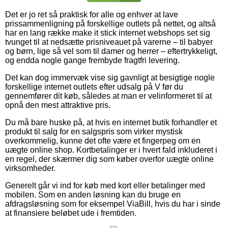
Det er jo ret så praktisk for alle og enhver at lave
prissammenligning på forskellige outlets på nettet, og altså
har en lang række make it stick internet webshops set sig
tvunget til at nedsætte prisniveauet på varerne – til babyer
og børn, lige så vel som til damer og herrer – eftertrykkeligt,
og endda nogle gange frembyde fragtfri levering.
Det kan dog immervæk vise sig gavnligt at besigtige nogle
forskellige internet outlets efter udsalg på V før du
gennemfører dit køb, således at man er velinformeret til at
opnå den mest attraktive pris.
Du må bare huske på, at hvis en internet butik forhandler et
produkt til salg for en salgspris som virker mystisk
overkommelig, kunne det ofte være et fingerpeg om en
uægte online shop. Kortbetalinger er i hvert fald inkluderet i
en regel, der skærmer dig som køber overfor uægte online
virksomheder.
Generelt går vi ind for køb med kort eller betalinger med
mobilen. Som en anden løsning kan du bruge en
afdragsløsning som for eksempel ViaBill, hvis du har i sinde
at finansiere beløbet ude i fremtiden.