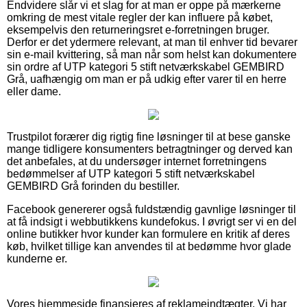
Endvidere slår vi et slag for at man er oppe på mærkerne
omkring de mest vitale regler der kan influere på købet,
eksempelvis den returneringsret e-forretningen bruger.
Derfor er det ydermere relevant, at man til enhver tid bevarer
sin e-mail kvittering, så man når som helst kan dokumentere
sin ordre af UTP kategori 5 stift netværkskabel GEMBIRD
Grå, uafhængig om man er på udkig efter varer til en herre
eller dame.
Trustpilot forærer dig rigtig fine løsninger til at bese ganske
mange tidligere konsumenters betragtninger og derved kan
det anbefales, at du undersøger internet forretningens
bedømmelser af UTP kategori 5 stift netværkskabel
GEMBIRD Grå forinden du bestiller.
Facebook genererer også fuldstændig gavnlige løsninger til
at få indsigt i webbutikkens kundefokus. I øvrigt ser vi en del
online butikker hvor kunder kan formulere en kritik af deres
køb, hvilket tillige kan anvendes til at bedømme hvor glade
kunderne er.
Vores hjemmeside finansieres af reklameindtægter. Vi har