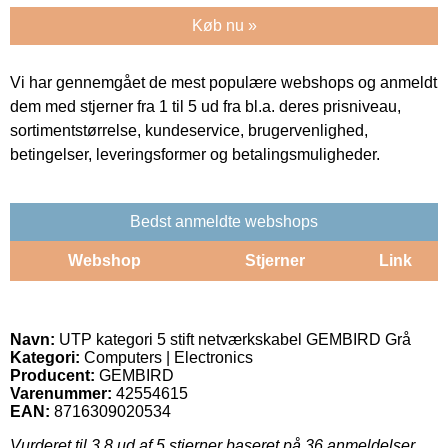
Køb nu »
Vi har gennemgået de mest populære webshops og anmeldt
dem med stjerner fra 1 til 5 ud fra bl.a. deres prisniveau,
sortimentstørrelse, kundeservice, brugervenlighed,
betingelser, leveringsformer og betalingsmuligheder.
Bedst anmeldte webshops
Webshop
Stjerner
Link
Navn:
UTP kategori 5 stift netværkskabel GEMBIRD Grå
Kategori:
Computers | Electronics
Producent:
GEMBIRD
Varenummer:
42554615
EAN:
8716309020534
Vurderet til
3.8
ud af 5 stjerner baseret på
36
anmeldelser