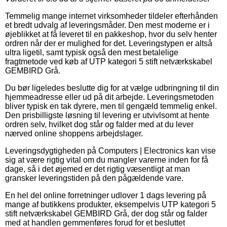
Temmelig mange internet virksomheder tildeler efterhånden
et bredt udvalg af leveringsmåder. Den mest moderne er i
øjeblikket at få leveret til en pakkeshop, hvor du selv henter
ordren når der er mulighed for det. Leveringstypen er altså
ultra ligetil, samt typisk også den mest betalelige
fragtmetode ved køb af UTP kategori 5 stift netværkskabel
GEMBIRD Grå.
Du bør ligeledes beslutte dig for at vælge udbringning til din
hjemmeadresse eller ud på dit arbejde. Leveringsmetoden
bliver typisk en tak dyrere, men til gengæld temmelig enkel.
Den prisbilligste løsning til levering er utvivlsomt at hente
ordren selv, hvilket dog står og falder med at du lever
nærved online shoppens arbejdslager.
Leveringsdygtigheden på Computers | Electronics kan vise
sig at være rigtig vital om du mangler varerne inden for få
dage, så i det øjemed er det rigtig væsentligt at man
gransker leveringstiden på den pågældende vare.
En hel del online forretninger udlover 1 dags levering på
mange af butikkens produkter, eksempelvis UTP kategori 5
stift netværkskabel GEMBIRD Grå, der dog står og falder
med at handlen gemmenføres forud for et besluttet