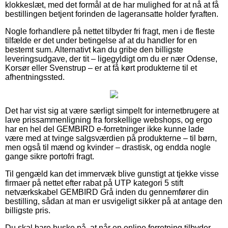
klokkeslæt, med det formål at de har mulighed for at nå at få
bestillingen betjent forinden de lageransatte holder fyraften.
Nogle forhandlere på nettet tilbyder fri fragt, men i de fleste
tilfælde er det under betingelse af at du handler for en
bestemt sum. Alternativt kan du gribe den billigste
leveringsudgave, der tit – ligegyldigt om du er nær Odense,
Korsør eller Svenstrup – er at få kørt produkterne til et
afhentningssted.
Det har vist sig at være særligt simpelt for internetbrugere at
lave prissammenligning fra forskellige webshops, og ergo
har en hel del GEMBIRD e-forretninger ikke kunne lade
være med at tvinge salgsværdien på produkterne – til børn,
men også til mænd og kvinder – drastisk, og endda nogle
gange sikre portofri fragt.
Til gengæld kan det immervæk blive gunstigt at tjekke visse
firmaer på nettet efter rabat på UTP kategori 5 stift
netværkskabel GEMBIRD Grå inden du gennemfører din
bestilling, sådan at man er usvigeligt sikker på at antage den
billigste pris.
Du skal bare huske på, at når en online forretning tilbyder