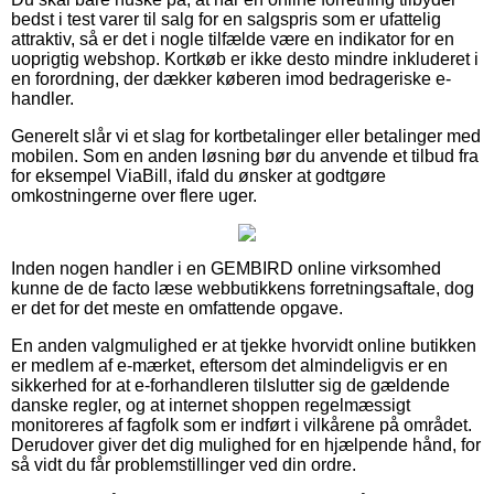
bedst i test varer til salg for en salgspris som er ufattelig
attraktiv, så er det i nogle tilfælde være en indikator for en
uoprigtig webshop. Kortkøb er ikke desto mindre inkluderet i
en forordning, der dækker køberen imod bedrageriske e-
handler.
Generelt slår vi et slag for kortbetalinger eller betalinger med
mobilen. Som en anden løsning bør du anvende et tilbud fra
for eksempel ViaBill, ifald du ønsker at godtgøre
omkostningerne over flere uger.
Inden nogen handler i en GEMBIRD online virksomhed
kunne de de facto læse webbutikkens forretningsaftale, dog
er det for det meste en omfattende opgave.
En anden valgmulighed er at tjekke hvorvidt online butikken
er medlem af e-mærket, eftersom det almindeligvis er en
sikkerhed for at e-forhandleren tilslutter sig de gældende
danske regler, og at internet shoppen regelmæssigt
monitoreres af fagfolk som er indført i vilkårene på området.
Derudover giver det dig mulighed for en hjælpende hånd, for
så vidt du får problemstillinger ved din ordre.