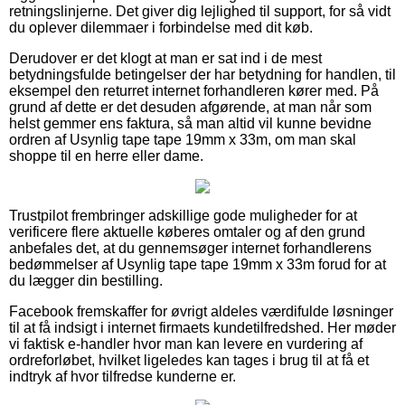
retningslinjerne. Det giver dig lejlighed til support, for så vidt
du oplever dilemmaer i forbindelse med dit køb.
Derudover er det klogt at man er sat ind i de mest
betydningsfulde betingelser der har betydning for handlen, til
eksempel den returret internet forhandleren kører med. På
grund af dette er det desuden afgørende, at man når som
helst gemmer ens faktura, så man altid vil kunne bevidne
ordren af Usynlig tape tape 19mm x 33m, om man skal
shoppe til en herre eller dame.
Trustpilot frembringer adskillige gode muligheder for at
verificere flere aktuelle køberes omtaler og af den grund
anbefales det, at du gennemsøger internet forhandlerens
bedømmelser af Usynlig tape tape 19mm x 33m forud for at
du lægger din bestilling.
Facebook fremskaffer for øvrigt aldeles værdifulde løsninger
til at få indsigt i internet firmaets kundetilfredshed. Her møder
vi faktisk e-handler hvor man kan levere en vurdering af
ordreforløbet, hvilket ligeledes kan tages i brug til at få et
indtryk af hvor tilfredse kunderne er.