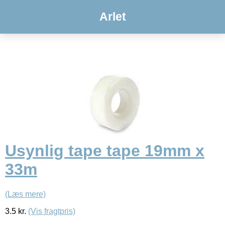
Arlet
Usynlig tape tape 19mm x
33m
(Læs mere)
3.5
kr.
(Vis fragtpris)