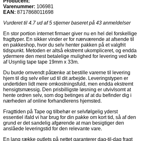
Producent:
Varenummer:
106981
EAN:
8717868011698
Vurderet til
4.7
ud af 5 stjerner baseret på
43
anmeldelser
En stor portion internet firmaer giver nu en hel del forskellige
fragttyper. En sikker vinder er for nærværende at afsende til
en pakkeshop, hvor du selv henter pakken på et valgfrit
tidspunkt. Metoden er altså ekstremt ukompliceret, og endda
ydermere den mest betalelige mulighed for levering ved køb
af Usynlig tape tape 19mm x 33m.
Du burde omvendt påtænke at bestille varerne til levering
hjem til dig selv eller ud til dit arbejde. Leveringstypen er
undertiden lidt mere omkostningsfuld, men endda ekstremt
hensigtsmæssig. Den prisbilligste løsning er utvivlsomt at
hente ordren selv, som dog betinges af at du befinder dig i
nærheden af online forhandlerens hjemsted.
Fragttiden på Tape og tilbehør er selvfølgelig yderst
essentiel ifald vi har brug for din pakke om kort tid, så af den
grund er det sandelig afgørende at man besigtiger den
anslåede leveringstid for den relevante vare.
En lang række outlets på nettet garanterer dag-til-dag fragt