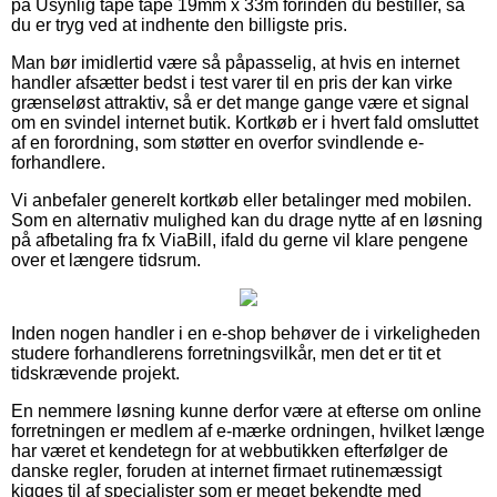
på Usynlig tape tape 19mm x 33m forinden du bestiller, så
du er tryg ved at indhente den billigste pris.
Man bør imidlertid være så påpasselig, at hvis en internet
handler afsætter bedst i test varer til en pris der kan virke
grænseløst attraktiv, så er det mange gange være et signal
om en svindel internet butik. Kortkøb er i hvert fald omsluttet
af en forordning, som støtter en overfor svindlende e-
forhandlere.
Vi anbefaler generelt kortkøb eller betalinger med mobilen.
Som en alternativ mulighed kan du drage nytte af en løsning
på afbetaling fra fx ViaBill, ifald du gerne vil klare pengene
over et længere tidsrum.
Inden nogen handler i en e-shop behøver de i virkeligheden
studere forhandlerens forretningsvilkår, men det er tit et
tidskrævende projekt.
En nemmere løsning kunne derfor være at efterse om online
forretningen er medlem af e-mærke ordningen, hvilket længe
har været et kendetegn for at webbutikken efterfølger de
danske regler, foruden at internet firmaet rutinemæssigt
kigges til af specialister som er meget bekendte med