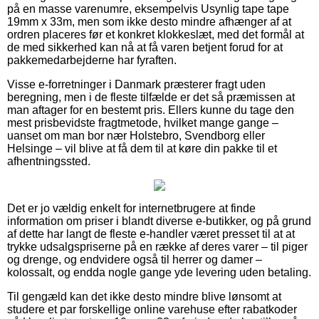
på en masse varenumre, eksempelvis Usynlig tape tape
19mm x 33m, men som ikke desto mindre afhænger af at
ordren placeres før et konkret klokkeslæt, med det formål at
de med sikkerhed kan nå at få varen betjent forud for at
pakkemedarbejderne har fyraften.
Visse e-forretninger i Danmark præsterer fragt uden
beregning, men i de fleste tilfælde er det så præmissen at
man aftager for en bestemt pris. Ellers kunne du tage den
mest prisbevidste fragtmetode, hvilket mange gange –
uanset om man bor nær Holstebro, Svendborg eller
Helsinge – vil blive at få dem til at køre din pakke til et
afhentningssted.
Det er jo vældig enkelt for internetbrugere at finde
information om priser i blandt diverse e-butikker, og på grund
af dette har langt de fleste e-handler været presset til at at
trykke udsalgspriserne på en række af deres varer – til piger
og drenge, og endvidere også til herrer og damer –
kolossalt, og endda nogle gange yde levering uden betaling.
Til gengæld kan det ikke desto mindre blive lønsomt at
studere et par forskellige online varehuse efter rabatkoder