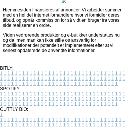
Hjemmesiden finansieres af annoncer. Vi arbejder sammen
med en hel del internet forhandlere hvor vi formidler deres
tilbud, og opnår kommission for så vidt en bruger fra vores
side realiserer en ordre.
Viden vedrørende produkter og e-butikker understøttes nu
og da, men man kan ikke stille os ansvarlig for
modifikationer der potentielt er implementeret efter at vi
senest opdaterede de anvendte informationer.
BITLY:
1
1
1
1
1
1
1
1
1
1
1
1
1
1
1
1
1
1
1
1
1
1
1
1
1
1
1
1
1
1
1
1
1
1
1
1
1
1
1
1
1
1
1
1
1
1
1
1
1
1
1
1
1
1
1
1
1
1
1
1
1
1
1
1
1
1
1
1
1
1
1
1
1
1
1
1
1
1
1
1
1
1
1
1
1
1
1
1
1
1
1
1
1
1
1
1
1
1
1
1
SPOTIFY:
1
1
1
1
1
1
1
1
1
1
1
1
1
1
1
1
1
1
1
1
1
1
1
1
1
1
1
1
1
1
1
1
1
1
1
1
1
1
1
1
1
1
1
1
1
1
1
1
1
1
1
1
1
1
1
1
1
1
1
1
1
1
1
1
1
1
1
1
1
1
1
1
1
1
1
1
1
1
1
1
1
1
1
1
1
1
1
1
1
1
1
1
1
1
1
1
1
1
1
1
CUTTLY BIO:
1
1
1
1
1
1
1
1
1
1
1
1
1
1
1
1
1
1
1
1
1
1
1
1
1
1
1
1
1
1
1
1
1
1
1
1
1
1
1
1
1
1
1
1
1
1
1
1
1
1
1
1
1
1
1
1
1
1
1
1
1
1
1
1
1
1
1
1
1