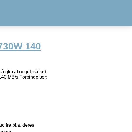
X730W 140
å glip af noget, så køb
 140 MB/s Forbindelser:
 fra bl.a. deres