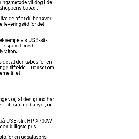
ringsmetode vil dog i de
webshoppens bopæl.
ilfælde af at du behøver
 leveringstid for det
, eksempelvis USB-stik
 tidspunkt, med
yraften.
 det at der købes for en
mange tilfælde – uanset om
rne til et
inger, og af den grund har
– til børn og babyer, og
bat på USB-stik HP X730W
en billigste pris.
lg for en udsalgspris