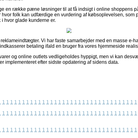
e en række pæne løsninger til at få indsigt i online shoppens på
ger hvor folk kan udfærdige en vurdering af købsoplevelsen, s
ik i hvor glade kunderne er.
f reklameindtægter. Vi har faste samarbejder med en masse e-ha
indkasserer betaling ifald en bruger fra vores hjemmeside realis
arer og online outlets vedligeholdes hyppigt, men vi kan desvæ
 er implementeret efter sidste opdatering af sidens data.
1
1
1
1
1
1
1
1
1
1
1
1
1
1
1
1
1
1
1
1
1
1
1
1
1
1
1
1
1
1
1
1
1
1
1
1
1
1
1
1
1
1
1
1
1
1
1
1
1
1
1
1
1
1
1
1
1
1
1
1
1
1
1
1
1
1
1
1
1
1
1
1
1
1
1
1
1
1
1
1
1
1
1
1
1
1
1
1
1
1
1
1
1
1
1
1
1
1
1
1
1
1
1
1
1