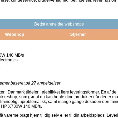
rrelse, kundeservice, brugervenlighed, betingelser, leveringsfor
Bedst anmeldte webshops
Webshop
Stjerner
0W 140 MB/s
ectronics
7
jerner baseret på
27
anmeldelser
er i Danmark tildeler i øjeblikket flere leveringsformer. En af de
 pakkeshop, som gør at du kan hente dine produkter når der er mul
almindeligt uproblematisk, samt mange gange desuden den minds
ik HP X730W 140 MB/s.
varerne bragt hjem til dig selv eller til din arbejdsplads. Leveri