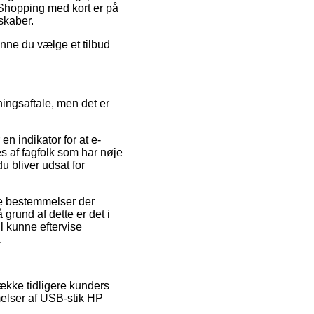
. Shopping med kort er på
skaber.
unne du vælge et tilbud
ingsaftale, men det er
en indikator for at e-
s af fagfolk som har nøje
du bliver udsat for
te bestemmelser der
 grund af dette er det i
il kunne eftervise
.
ække tidligere kunders
melser af USB-stik HP