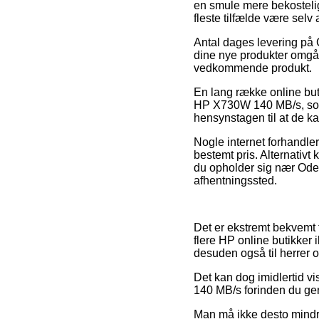
en smule mere bekostelig
fleste tilfælde være sel
Antal dages levering på C
dine nye produkter omgåen
vedkommende produkt.
En lang række online but
HP X730W 140 MB/s, som t
hensynstagen til at de ka
Nogle internet forhandle
bestemt pris. Alternativt
du opholder sig nær Odens
afhentningssted.
Det er ekstremt bekvemt f
flere HP online butikker
desuden også til herrer 
Det kan dog imidlertid v
140 MB/s forinden du genne
Man må ikke desto mindre