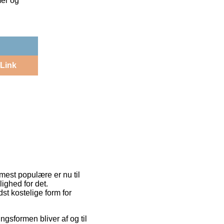
mer og
Link
 mest populære er nu til
ighed for det.
t kostelige form for
ngsformen bliver af og til