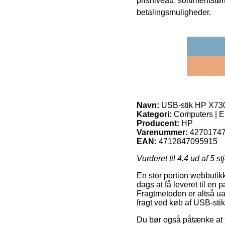
prisniveau, sortimentstø
betalingsmuligheder.
Navn:
USB-stik HP X73
Kategori:
Computers | El
Producent:
HP
Varenummer:
4270174
EAN:
4712847095915
Vurderet til
4.4
ud af 5 st
En stor portion webbutikk
dags at få leveret til en
Fragtmetoden er altså u
fragt ved køb af USB-st
Du bør også påtænke at få 