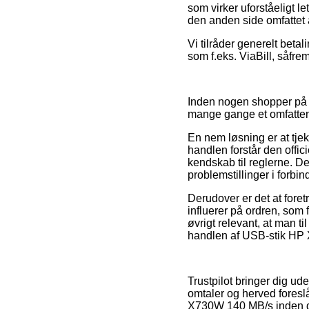
som virker uforståeligt l
den anden side omfattet 
Vi tilråder generelt beta
som f.eks. ViaBill, såfrem
Inden nogen shopper på e
mange gange et omfatten
En nem løsning er at tjek
handlen forstår den offic
kendskab til reglerne. Det
problemstillinger i forbi
Derudover er det at for
influerer på ordren, som f
øvrigt relevant, at man ti
handlen af USB-stik HP 
Trustpilot bringer dig u
omtaler og herved foresl
X730W 140 MB/s inden d