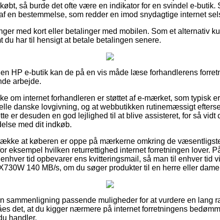
etkøbt, så burde det ofte være en indikator for en svindel e-butik
af en bestemmelse, som redder en imod snydagtige internet sel
linger med kort eller betalinger med mobilen. Som et alternativ k
t du har til hensigt at betale betalingen senere.
n HP e-butik kan de på en vis måde læse forhandlerens forretn
de arbejde.
ke om internet forhandleren er støttet af e-mærket, som typisk er 
ielle danske lovgivning, og at webbutikken rutinemæssigt efterse
te er desuden en god lejlighed til at blive assisteret, for så vidt 
ndelse med dit indkøb.
etrække at køberen er oppe på mærkerne omkring de væsentligs
or eksempel hvilken returrettighed internet forretningen lover. På
l enhver tid opbevarer ens kvitteringsmail, så man til enhver tid v
X730W 140 MB/s, om du søger produkter til en herre eller dame
den sammenligning passende muligheder for at vurdere en lang r
åes det, at du kigger nærmere på internet forretningens bedøm
u handler.