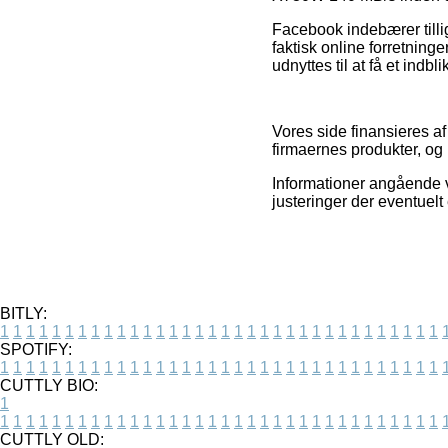
Facebook indebærer tillig
faktisk online forretnin
udnyttes til at få et indbl
Vores side finansieres a
firmaernes produkter, og 
Informationer angående v
justeringer der eventuelt
BITLY:
1
1
1
1
1
1
1
1
1
1
1
1
1
1
1
1
1
1
1
1
1
1
1
1
1
1
1
1
1
1
1
1
1
1
SPOTIFY:
1
1
1
1
1
1
1
1
1
1
1
1
1
1
1
1
1
1
1
1
1
1
1
1
1
1
1
1
1
1
1
1
1
1
CUTTLY BIO:
1
1
1
1
1
1
1
1
1
1
1
1
1
1
1
1
1
1
1
1
1
1
1
1
1
1
1
1
1
1
1
1
1
1
1
CUTTLY OLD: