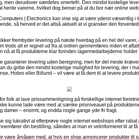
, men derudover særdeles smertefri. Den mindst kostelige leve
v at hente varerne, hvilket dog beroer på at du bor nær online 
omputers | Electronics kan vise sig at være yderst væsentlig i t
de, så herved er det altså aktuelt at vi gransker den forventede
ikker frembyder levering på næste hverdag på en hel del varer
rods alt er regnet ud fra at ordren gennemføres inden et aftalt
n nå at få produkterne klar forinden lagermedarbejderne holder f
re garanterer levering uden beregning, men for det meste kræves
 kan du gribe den mindst kostelige mulighed for levering, der i 
e, Hobro eller Billund – vil være at få dem til at levere produkte
or folk at lave prissammenligning på forskellige internet forretn
 ikke kunne lade være med at sænke prisniveauet på produkterne 
og damer – enormt, og endda nogle gange yde fri fragt.
ise sig lukrativt at efterprøve nogle internet webshops efter ra
mfører din bestilling, således at man er velinformeret til at få d
 være årvågen med, at hvis en shop annoncerer produkter til sa