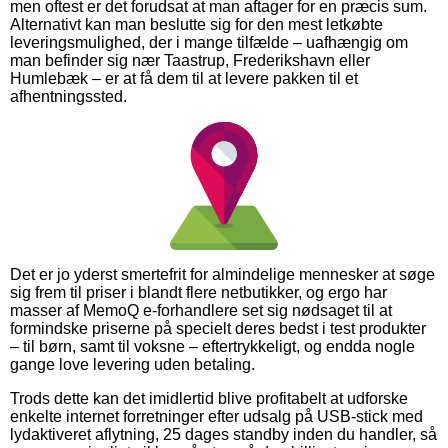
men oftest er det forudsat at man aftager for en præcis sum.
Alternativt kan man beslutte sig for den mest letkøbte
leveringsmulighed, der i mange tilfælde – uafhængig om
man befinder sig nær Taastrup, Frederikshavn eller
Humlebæk – er at få dem til at levere pakken til et
afhentningssted.
Det er jo yderst smertefrit for almindelige mennesker at søge
sig frem til priser i blandt flere netbutikker, og ergo har
masser af MemoQ e-forhandlere set sig nødsaget til at
formindske priserne på specielt deres bedst i test produkter
– til børn, samt til voksne – eftertrykkeligt, og endda nogle
gange love levering uden betaling.
Trods dette kan det imidlertid blive profitabelt at udforske
enkelte internet forretninger efter udsalg på USB-stick med
lydaktiveret aflytning, 25 dages standby inden du handler, så