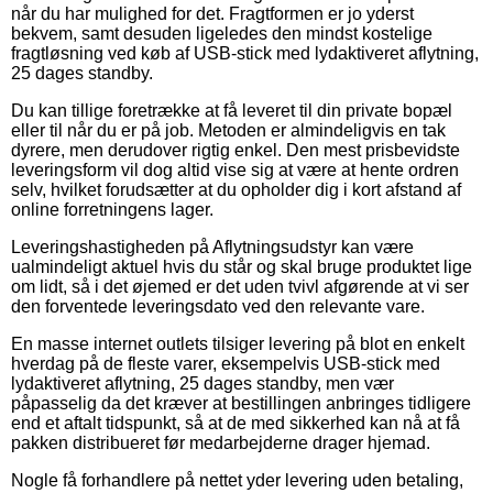
når du har mulighed for det. Fragtformen er jo yderst
bekvem, samt desuden ligeledes den mindst kostelige
fragtløsning ved køb af USB-stick med lydaktiveret aflytning,
25 dages standby.
Du kan tillige foretrække at få leveret til din private bopæl
eller til når du er på job. Metoden er almindeligvis en tak
dyrere, men derudover rigtig enkel. Den mest prisbevidste
leveringsform vil dog altid vise sig at være at hente ordren
selv, hvilket forudsætter at du opholder dig i kort afstand af
online forretningens lager.
Leveringshastigheden på Aflytningsudstyr kan være
ualmindeligt aktuel hvis du står og skal bruge produktet lige
om lidt, så i det øjemed er det uden tvivl afgørende at vi ser
den forventede leveringsdato ved den relevante vare.
En masse internet outlets tilsiger levering på blot en enkelt
hverdag på de fleste varer, eksempelvis USB-stick med
lydaktiveret aflytning, 25 dages standby, men vær
påpasselig da det kræver at bestillingen anbringes tidligere
end et aftalt tidspunkt, så at de med sikkerhed kan nå at få
pakken distribueret før medarbejderne drager hjemad.
Nogle få forhandlere på nettet yder levering uden betaling,