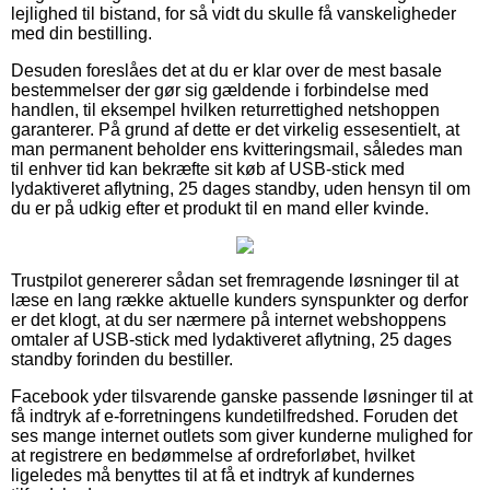
lejlighed til bistand, for så vidt du skulle få vanskeligheder
med din bestilling.
Desuden foreslåes det at du er klar over de mest basale
bestemmelser der gør sig gældende i forbindelse med
handlen, til eksempel hvilken returrettighed netshoppen
garanterer. På grund af dette er det virkelig essesentielt, at
man permanent beholder ens kvitteringsmail, således man
til enhver tid kan bekræfte sit køb af USB-stick med
lydaktiveret aflytning, 25 dages standby, uden hensyn til om
du er på udkig efter et produkt til en mand eller kvinde.
Trustpilot genererer sådan set fremragende løsninger til at
læse en lang række aktuelle kunders synspunkter og derfor
er det klogt, at du ser nærmere på internet webshoppens
omtaler af USB-stick med lydaktiveret aflytning, 25 dages
standby forinden du bestiller.
Facebook yder tilsvarende ganske passende løsninger til at
få indtryk af e-forretningens kundetilfredshed. Foruden det
ses mange internet outlets som giver kunderne mulighed for
at registrere en bedømmelse af ordreforløbet, hvilket
ligeledes må benyttes til at få et indtryk af kundernes