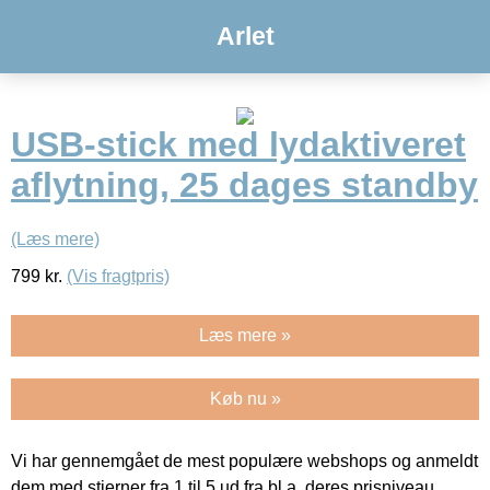
Arlet
USB-stick med lydaktiveret
aflytning, 25 dages standby
(Læs mere)
799
kr.
(Vis fragtpris)
Læs mere »
Køb nu »
Vi har gennemgået de mest populære webshops og anmeldt
dem med stjerner fra 1 til 5 ud fra bl.a. deres prisniveau,