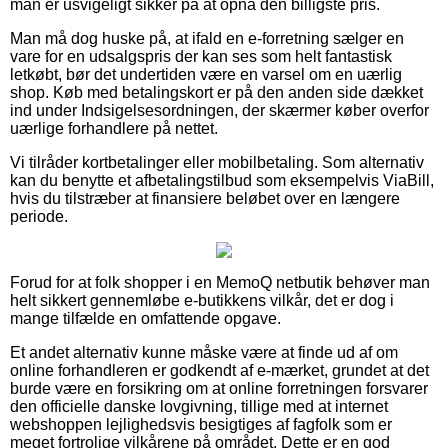
man er usvigeligt sikker på at opnå den billigste pris.
Man må dog huske på, at ifald en e-forretning sælger en
vare for en udsalgspris der kan ses som helt fantastisk
letkøbt, bør det undertiden være en varsel om en uærlig
shop. Køb med betalingskort er på den anden side dækket
ind under Indsigelsesordningen, der skærmer køber overfor
uærlige forhandlere på nettet.
Vi tilråder kortbetalinger eller mobilbetaling. Som alternativ
kan du benytte et afbetalingstilbud som eksempelvis ViaBill,
hvis du tilstræber at finansiere beløbet over en længere
periode.
Forud for at folk shopper i en MemoQ netbutik behøver man
helt sikkert gennemløbe e-butikkens vilkår, det er dog i
mange tilfælde en omfattende opgave.
Et andet alternativ kunne måske være at finde ud af om
online forhandleren er godkendt af e-mærket, grundet at det
burde være en forsikring om at online forretningen forsvarer
den officielle danske lovgivning, tillige med at internet
webshoppen lejlighedsvis besigtiges af fagfolk som er
meget fortrolige vilkårene på området. Dette er en god