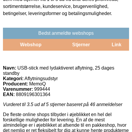
sortimentstørrelse, kundeservice, brugervenlighed,
betingelser, leveringsformer og betalingsmuligheder.
Bedst anmeldte webshops
Webshop
Stjerner
Link
Navn:
USB-stick med lydaktiveret aflytning, 25 dages
standby
Kategori:
Aflytningsudstyr
Producent:
MemoQ
Varenummer:
999444
EAN:
8809196301364
Vurderet til
3.5
ud af 5 stjerner baseret på
46
anmeldelser
De fleste online shops tilbyder i øjeblikket en hel del
forskellige muligheder for levering. En af de mest
almindelige er i øjeblikket at afsende til en pakkeshop, hvor
det nemlig er ret fleksibelt for dig at kunne hente produkterne