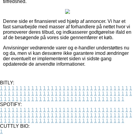
tilfredshed.
Denne side er finansieret ved hjælp af annoncer. Vi har et
fast samarbejde med masser af forhandlere på nettet hvor vi
promoverer deres tilbud, og indkasserer godtgørelse ifald en
af de besøgende på vores side gennemfører et køb.
Anvisninger vedrørende varer og e-handler understøttes nu
og da, men vi kan desværre ikke garantere imod ændringer
der eventuelt er implementeret siden vi sidste gang
opdaterede de anvendte informationer.
BITLY:
1
1
1
1
1
1
1
1
1
1
1
1
1
1
1
1
1
1
1
1
1
1
1
1
1
1
1
1
1
1
1
1
1
1
1
1
1
1
1
1
1
1
1
1
1
1
1
1
1
1
1
1
1
1
1
1
1
1
1
1
1
1
1
1
1
1
1
1
1
1
1
1
1
1
1
1
1
1
1
1
1
1
1
1
1
1
1
1
1
1
1
1
1
1
1
1
1
1
1
1
SPOTIFY:
1
1
1
1
1
1
1
1
1
1
1
1
1
1
1
1
1
1
1
1
1
1
1
1
1
1
1
1
1
1
1
1
1
1
1
1
1
1
1
1
1
1
1
1
1
1
1
1
1
1
1
1
1
1
1
1
1
1
1
1
1
1
1
1
1
1
1
1
1
1
1
1
1
1
1
1
1
1
1
1
1
1
1
1
1
1
1
1
1
1
1
1
1
1
1
1
1
1
1
1
CUTTLY BIO:
1