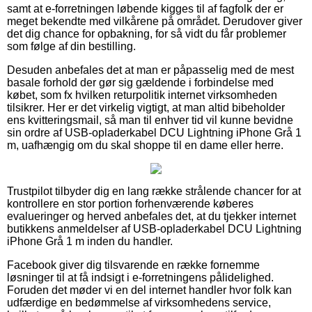
samt at e-forretningen løbende kigges til af fagfolk der er
meget bekendte med vilkårene på området. Derudover giver
det dig chance for opbakning, for så vidt du får problemer
som følge af din bestilling.
Desuden anbefales det at man er påpasselig med de mest
basale forhold der gør sig gældende i forbindelse med
købet, som fx hvilken returpolitik internet virksomheden
tilsikrer. Her er det virkelig vigtigt, at man altid bibeholder
ens kvitteringsmail, så man til enhver tid vil kunne bevidne
sin ordre af USB-opladerkabel DCU Lightning iPhone Grå 1
m, uafhængig om du skal shoppe til en dame eller herre.
Trustpilot tilbyder dig en lang række strålende chancer for at
kontrollere en stor portion forhenværende køberes
evalueringer og herved anbefales det, at du tjekker internet
butikkens anmeldelser af USB-opladerkabel DCU Lightning
iPhone Grå 1 m inden du handler.
Facebook giver dig tilsvarende en række fornemme
løsninger til at få indsigt i e-forretningens pålidelighed.
Foruden det møder vi en del internet handler hvor folk kan
udfærdige en bedømmelse af virksomhedens service,