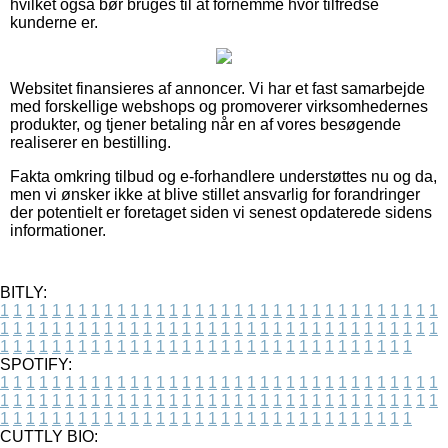
hvilket også bør bruges til at fornemme hvor tilfredse
kunderne er.
Websitet finansieres af annoncer. Vi har et fast samarbejde
med forskellige webshops og promoverer virksomhedernes
produkter, og tjener betaling når en af vores besøgende
realiserer en bestilling.
Fakta omkring tilbud og e-forhandlere understøttes nu og da,
men vi ønsker ikke at blive stillet ansvarlig for forandringer
der potentielt er foretaget siden vi senest opdaterede sidens
informationer.
BITLY:
1
1
1
1
1
1
1
1
1
1
1
1
1
1
1
1
1
1
1
1
1
1
1
1
1
1
1
1
1
1
1
1
1
1
1
1
1
1
1
1
1
1
1
1
1
1
1
1
1
1
1
1
1
1
1
1
1
1
1
1
1
1
1
1
1
1
1
1
1
1
1
1
1
1
1
1
1
1
1
1
1
1
1
1
1
1
1
1
1
1
1
1
1
1
1
1
1
1
1
1
SPOTIFY:
1
1
1
1
1
1
1
1
1
1
1
1
1
1
1
1
1
1
1
1
1
1
1
1
1
1
1
1
1
1
1
1
1
1
1
1
1
1
1
1
1
1
1
1
1
1
1
1
1
1
1
1
1
1
1
1
1
1
1
1
1
1
1
1
1
1
1
1
1
1
1
1
1
1
1
1
1
1
1
1
1
1
1
1
1
1
1
1
1
1
1
1
1
1
1
1
1
1
1
1
CUTTLY BIO: