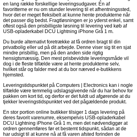
en lang række forskellige leveringsudgaver. En af
favoritterne er nu om stunder levering til et afhentningssted,
hvor det er meget fleksibelt at kunne hente produkterne når
det passer dig bedst. Fragtløsningen er jo yderst enkel, samt
oftest også den prisbilligste løsning til levering ved køb af
USB-opladerkabel DCU Lightning iPhone Grå 1 m.
Du burde alternativt foretrække at få ordren bragt til din
privatbolig eller ud på dit arbejde. Denne viser sig tit en sjat
mindre prisbillig, men på den anden side rigtig
hensigtsmæssig. Den mest prisbevidste leveringsmåde vil
dog i de fleste tilfælde være at hente produkterne selv,
hvilket står og falder med at du bor nærved e-butikkens
hjemsted.
Leveringstidspunktet på Computers | Electronics kan i nogle
tilfælde være temmelig udslagsgivende når du har behov for
pakken om kort tid, og derfor er det fuldt ud afgørende at du
tjekker leveringstidspunktet ved det pågældende produkt.
En stor portion online butikker tilsiger 1 dags levering på
deres favorit varenumre, eksempelvis USB-opladerkabel
DCU Lightning iPhone Grå 1 m, men det nødvendiggør at
ordren gennemføres før et bestemt tidspunkt, sådan at de
har udsigt til at kunne nå at få varen afsted forinden de