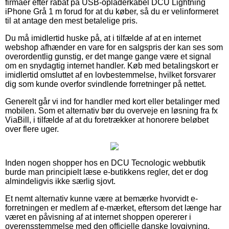
firmaer efter rabat på USB-opladerkabel DCU Lightning
iPhone Grå 1 m forud for at du køber, så du er velinformeret
til at antage den mest betalelige pris.
Du må imidlertid huske på, at i tilfælde af at en internet
webshop afhænder en vare for en salgspris der kan ses som
overordentlig gunstig, er det mange gange være et signal
om en snydagtig internet handler. Køb med betalingskort er
imidlertid omsluttet af en lovbestemmelse, hvilket forsvarer
dig som kunde overfor svindlende forretninger på nettet.
Generelt går vi ind for handler med kort eller betalinger med
mobilen. Som et alternativ bør du overveje en løsning fra fx
ViaBill, i tilfælde af at du foretrækker at honorere beløbet
over flere uger.
Inden nogen shopper hos en DCU Tecnologic webbutik
burde man principielt læse e-butikkens regler, det er dog
almindeligvis ikke særlig sjovt.
Et nemt alternativ kunne være at bemærke hvorvidt e-
forretningen er medlem af e-mærket, eftersom det længe har
været en påvisning af at internet shoppen opererer i
overensstemmelse med den officielle danske lovgivning,