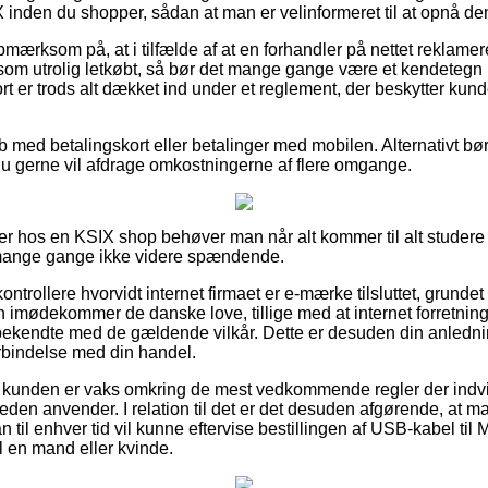
 inden du shopper, sådan at man er velinformeret til at opnå den 
mærksom på, at i tilfælde af at en forhandler på nettet reklamerer
 som utrolig letkøbt, så bør det mange gange være et kendeteg
 er trods alt dækket ind under et reglement, der beskytter kun
b med betalingskort eller betalinger med mobilen. Alternativt bør 
dt du gerne vil afdrage omkostningerne af flere omgange.
ler hos en KSIX shop behøver man når alt kommer til alt stude
 mange gange ikke videre spændende.
ontrollere hvorvidt internet firmaet er e-mærke tilsluttet, grunde
n imødekommer de danske love, tillige med at internet forretnin
bekendte med de gældende vilkår. Dette er desuden din anledning 
rbindelse med din handel.
t kunden er vaks omkring de mest vedkommende regler der indvi
eden anvender. I relation til det er det desuden afgørende, at m
an til enhver tid vil kunne eftervise bestillingen af USB-kabel ti
 en mand eller kvinde.