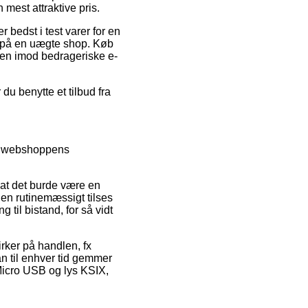
mest attraktive pris.
 bedst i test varer for en
n på en uægte shop. Køb
den imod bedrageriske e-
du benytte et tilbud fra
re webshoppens
t at det burde være en
gen rutinemæssigt tilses
til bistand, for så vidt
rker på handlen, fx
an til enhver tid gemmer
l Micro USB og lys KSIX,