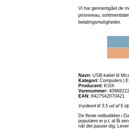
Vi har gennemgået de mes
prisniveau, sortimentstø
betalingsmuligheder.
Navn:
USB-kabel til Mic
Kategori:
Computers | El
Producent:
KSIX
Varenummer:
4096822
EAN:
8427542070421
Vurderet til
3.5
ud af 5 st
De fleste netbutikker i 
populære er p.t. at få sen
når det passer dig. Leve