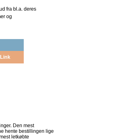
 fra bl.a. deres
mer og
Link
ninger. Den mest
ne hente bestillingen lige
 mest letkøbte