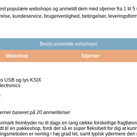
t populære webshops og anmeldt dem med stjerner fra 1 til 5 ud
rrelse, kundeservice, brugervenlighed, betingelser, leveringsfor
Bedst anmeldte webshops
Webshop
Stjerner
ro USB og lys KSIX
ectronics
2
jerner baseret på
20
anmeldelser
Danmark frembyder nu til dags en lang række forskellige fragtløs
dt til en pakkeshop, fordi det så er super fleksibelt for dig at kun
ringsmetoden er nemlig i høj grad let, samt typisk ydermere den