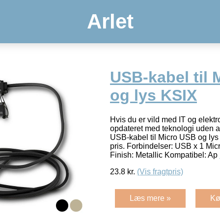
Arlet
USB-kabel til
og lys KSIX
Hvis du er vild med IT og elektr
opdateret med teknologi uden at
USB-kabel til Micro USB og lys 
pris. Forbindelser: USB x 1 Mic
Finish: Metallic Kompatibel: Ap
23.8
kr.
(Vis fragtpris)
Læs mere »
Kø