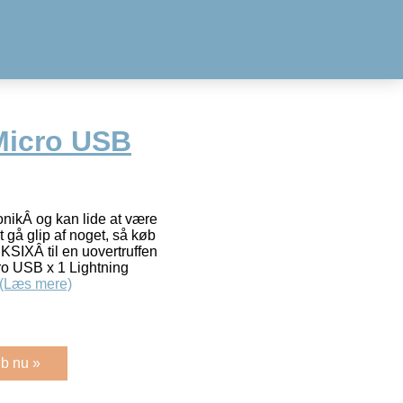
 Micro USB
onikÂ og kan lide at være
 gå glip af noget, så køb
KSIXÂ til en uovertruffen
ro USB x 1 Lightning
(Læs mere)
b nu »