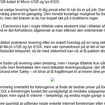
USB-kabel til Micro USB og lys KSIX.
t vælge levering hjem til dig privat eller til når du er på job. D
idig yderst let gængelig. Den mindst kostelige mulighed for fragt
lv, men det kræver at du har bopæl tæt på e-butikkens lager.
 Electronics kan i nogle tilfælde være ekstremt vital i tilfælde a
med er det forholdsvis afgørende at man efterser den estimerede 
utikker præsterer levering efter en enkelt hverdag på en lang r
l Micro USB og lys KSIX, men vær opmærksom på at det er betin
fastslået tidspunkt, så de med sikkerhed kan nå at få pakken dist
 byder på levering uden betaling, men i mange tilfælde kun såf
kulle man foretrække den mest letkøbte leveringsudgave, der of
rand eller Sæby – vil blive at få fragtfirmaet til at levere dine 
temmelig smertefrit for forbrugerne at finde de bedste priser på f
SIX e-forretninger fundet det uundgåeligt at mindske salgspris
abyer, men også til voksne – betydeligt, og endda nogle gange si
re gavnligt at udforske nogle enkelte internet forretninger efte