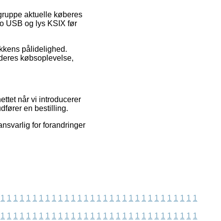
gruppe aktuelle køberes
cro USB og lys KSIX før
ikkens pålidelighed.
 deres købsoplevelse,
ttet når vi introducerer
fører en bestilling.
nsvarlig for forandringer
1
1
1
1
1
1
1
1
1
1
1
1
1
1
1
1
1
1
1
1
1
1
1
1
1
1
1
1
1
1
1
1
1
1
1
1
1
1
1
1
1
1
1
1
1
1
1
1
1
1
1
1
1
1
1
1
1
1
1
1
1
1