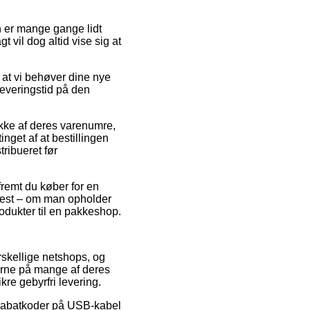
en er mange gange lidt
 vil dog altid vise sig at
f at vi behøver dine nye
leveringstid på den
ække af deres varenumre,
get af at bestillingen
ribueret før
remt du køber for en
test – om man opholder
produkter til en pakkeshop.
orskellige netshops, og
erne på mange af deres
kre gebyrfri levering.
r rabatkoder på USB-kabel