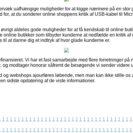
mervæk uafhængige muligheder for at kigge nærmere på en stor 
ind for, at du sonderer online shoppens kritik af USB-kabel til Mi
øvrigt aldeles gode muligheder for at få kendskab til online but
 online butikker som tilbyder kunderne at nedfælde en kritik af
 til at danne dig et indtryk af hvor glade kunderne er.
ansieret. Vi har et fast samarbejde med flere forretninger på ne
r, og modtager honorar såfremt de besøgende vi sender videre ud
ud og webshops ajourføres løbende, men man kan ikke stille os a
den sidste opdatering af de viste informationer.
1
1
1
1
1
1
1
1
1
1
1
1
1
1
1
1
1
1
1
1
1
1
1
1
1
1
1
1
1
1
1
1
1
1
1
1
1
1
1
1
1
1
1
1
1
1
1
1
1
1
1
1
1
1
1
1
1
1
1
1
1
1
1
1
1
1
1
1
1
1