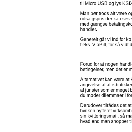
til Micro USB og lys KSIX
Man bør trods alt være op
udsalgspris der kan ses
med gængse betalingskort
handler.
Generelt går vi ind for kø
f.eks. ViaBill, for så vi
Forud for at nogen hand
betingelser, men det er
Alternativet kan være at k
angivelse af at e-butikke
af jurister som er meget 
du møder dilemmaer i fo
Derudover tilrådes det a
hvilken bytteret virksomh
sin kvitteringsmail, så m
hvad end man shopper til