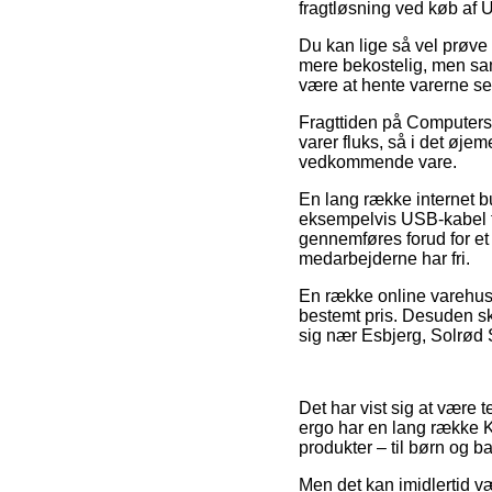
fragtløsning ved køb af 
Du kan lige så vel prøve a
mere bekostelig, men samt
være at hente varerne se
Fragttiden på Computers |
varer fluks, så i det øje
vedkommende vare.
En lang række internet b
eksempelvis USB-kabel ti
gennemføres forud for et 
medarbejderne har fri.
En række online varehuse
bestemt pris. Desuden s
sig nær Esbjerg, Solrød St
Det har vist sig at være 
ergo har en lang række K
produkter – til børn og b
Men det kan imidlertid væ