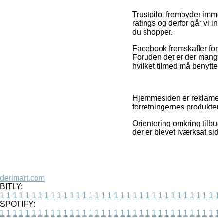
Trustpilot frembyder im
ratings og derfor går vi 
du shopper.
Facebook fremskaffer for 
Foruden det er der mange
hvilket tilmed må benyttes
Hjemmesiden er reklamefin
forretningernes produkte
Orientering omkring tilb
der er blevet iværksat si
derimart.com
BITLY:
1
1
1
1
1
1
1
1
1
1
1
1
1
1
1
1
1
1
1
1
1
1
1
1
1
1
1
1
1
1
1
1
1
1
SPOTIFY:
1
1
1
1
1
1
1
1
1
1
1
1
1
1
1
1
1
1
1
1
1
1
1
1
1
1
1
1
1
1
1
1
1
1