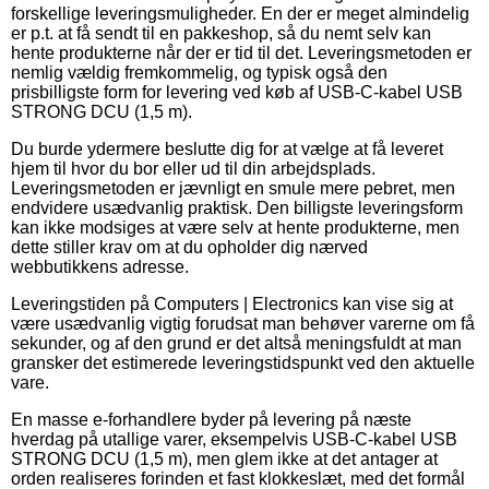
forskellige leveringsmuligheder. En der er meget almindelig
er p.t. at få sendt til en pakkeshop, så du nemt selv kan
hente produkterne når der er tid til det. Leveringsmetoden er
nemlig vældig fremkommelig, og typisk også den
prisbilligste form for levering ved køb af USB-C-kabel USB
STRONG DCU (1,5 m).
Du burde ydermere beslutte dig for at vælge at få leveret
hjem til hvor du bor eller ud til din arbejdsplads.
Leveringsmetoden er jævnligt en smule mere pebret, men
endvidere usædvanlig praktisk. Den billigste leveringsform
kan ikke modsiges at være selv at hente produkterne, men
dette stiller krav om at du opholder dig nærved
webbutikkens adresse.
Leveringstiden på Computers | Electronics kan vise sig at
være usædvanlig vigtig forudsat man behøver varerne om få
sekunder, og af den grund er det altså meningsfuldt at man
gransker det estimerede leveringstidspunkt ved den aktuelle
vare.
En masse e-forhandlere byder på levering på næste
hverdag på utallige varer, eksempelvis USB-C-kabel USB
STRONG DCU (1,5 m), men glem ikke at det antager at
orden realiseres forinden et fast klokkeslæt, med det formål