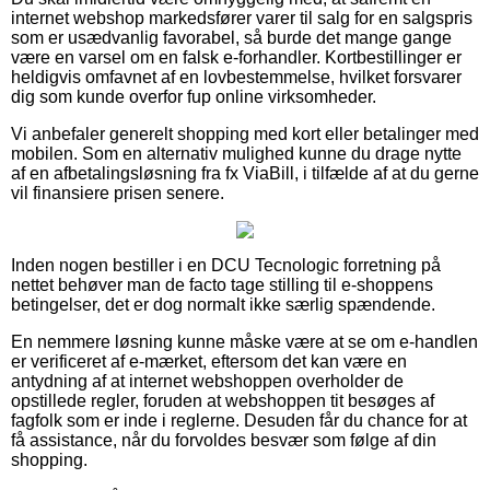
internet webshop markedsfører varer til salg for en salgspris
som er usædvanlig favorabel, så burde det mange gange
være en varsel om en falsk e-forhandler. Kortbestillinger er
heldigvis omfavnet af en lovbestemmelse, hvilket forsvarer
dig som kunde overfor fup online virksomheder.
Vi anbefaler generelt shopping med kort eller betalinger med
mobilen. Som en alternativ mulighed kunne du drage nytte
af en afbetalingsløsning fra fx ViaBill, i tilfælde af at du gerne
vil finansiere prisen senere.
Inden nogen bestiller i en DCU Tecnologic forretning på
nettet behøver man de facto tage stilling til e-shoppens
betingelser, det er dog normalt ikke særlig spændende.
En nemmere løsning kunne måske være at se om e-handlen
er verificeret af e-mærket, eftersom det kan være en
antydning af at internet webshoppen overholder de
opstillede regler, foruden at webshoppen tit besøges af
fagfolk som er inde i reglerne. Desuden får du chance for at
få assistance, når du forvoldes besvær som følge af din
shopping.