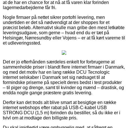
at de har en chance for at nå at få varen klar forinden
lagermedarbejderne får fri.
Nogle firmaer på nettet sikrer portofri levering, men
undertiden er det så nødvendigt at der shoppes for et
præcist beløb. Alternativt skulle man gribe den mest letkøbte
leveringsudgave, som gerne – hvad end du er tæt på
Helsingør, Nørresundby eller Vojens – er at få kørt varerne til
et udleveringssted.
Det er jo efterhånden særdeles enkelt for forbrugerne at
sammenholde priser i blandt flere internet firmaer i Danmark,
og med det motiv har en lang række DCU Tecnologic
internet selskaber i Danmark set sig nødsaget til at
formindske priserne på specielt deres bedst i test produkter
– til piger og drenge, samt til kvinder og mænd – drastisk, og
endda nogle gange præstere gratis levering.
Derfor kan det trods alt blive smart at besigtige en række
internet webshops efter rabat på USB-C-kabel USB
STRONG DCU (1,5 m) forinden du bestiller, så du ikke er i
tvivl om at modtage den billigste pris.
Du skal imidlertid være omhyggelig med, at såfremt en