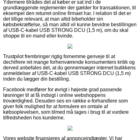
Ydermere tilrådes det at køber er sat ind i de
grundlæggende reglementer der gælder for transaktionen, til
eksempel den returret online firmaet har. I relation til det er
det tillige relevant, at man altid bibeholder sin
købsbekræftelse, så man altid vil kunne bevidne bestillingen
af USB-C-kabel USB STRONG DCU (1,5 m), om du skal
shoppe til en mand eller kvinde.
Trustpilot frembringer rigtig fornemme genveje til at
dechifrere ret mange forhenværende konsumenters kritik og
derved anbefales det, at du gennemsøger internet butikkens
anmeldelser af USB-C-kabel USB STRONG DCU (1,5 m)
inden du lægger din bestilling.
Facebook medfører for øvrigt i højeste grad passende
løsninger til at få indsigt i online webshoppens
troværdighed. Desuden ses en række e-forhandlere som
giver folk mulighed for at formulere en omtale af
købsoplevelsen, som tilmed må tages i brug til at vurdere
tilfredsheden hos kunderne.
Vores website finansieres af annonceindtægter. Vi har