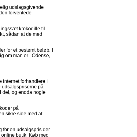
melig udslagsgivende
r den forventede
ingssæt krokodille til
nkt, sådan at de med
.
ler for et bestemt beløb. I
gig om man er i Odense,
 internet forhandlere i
ke udsalgspriserne på
el del, og endda nogle
tkoder på
en sikre side med at
g for en udsalgspris der
g online butik. Køb med