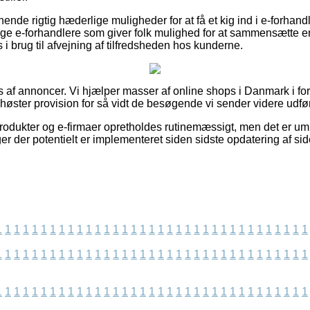
ende rigtig hæderlige muligheder for at få et kig ind i e-forhand
e e-forhandlere som giver folk mulighed for at sammensætte e
 i brug til afvejning af tilfredsheden hos kunderne.
af annoncer. Vi hjælper masser af online shops i Danmark i form
 høster provision for så vidt de besøgende vi sender videre udfør
dukter og e-firmaer opretholdes rutinemæssigt, men det er umul
er der potentielt er implementeret siden sidste opdatering af sid
1
1
1
1
1
1
1
1
1
1
1
1
1
1
1
1
1
1
1
1
1
1
1
1
1
1
1
1
1
1
1
1
1
1
1
1
1
1
1
1
1
1
1
1
1
1
1
1
1
1
1
1
1
1
1
1
1
1
1
1
1
1
1
1
1
1
1
1
1
1
1
1
1
1
1
1
1
1
1
1
1
1
1
1
1
1
1
1
1
1
1
1
1
1
1
1
1
1
1
1
1
1
1
1
1