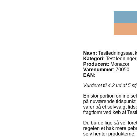
Navn:
Testledningssæt k
Kategori:
Test ledninger
Producent:
Monacor
Varenummer:
70050
EAN:
Vurderet til
4.2
ud af 5 st
En stor portion online se
på nuværende tidspunkt le
varer på et selvvalgt ti
fragtform ved køb af Tes
Du burde lige så vel foretr
regelen et hak mere pebr
selv henter produkterne, 