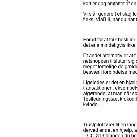
kort er dog omfattet af e
Vi slår generelt et slag 
f.eks. ViaBill, når du har
Forud for at folk bestill
det er almindeligvis ikk
Et andet alternativ er at
netshoppen tilslutter sig
meget fortrolige de gæld
besvær i forbindelse med
Ligeledes er det en hjæl
transaktionen, eksempelvi
afgørende, at man når so
Testledningssæt krokodil
kvinde.
Trustpilot fører til en 
derved er det en hjælp, 
– CC-313 forinden du best