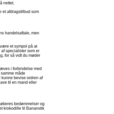
å nettet.
de et afdragstilbud som
kens handelsaftale, men
 være et sympol på at
 af specialister som er
, for så vidt du møder
hæves i forbindelse med
t på samme måde
l kunne bevise ordren af
ave til en mand eller
de køberes bedømmelser og
 krokodille til Bananstik