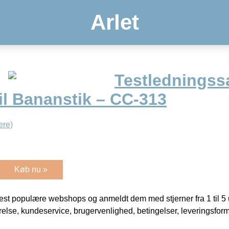
Arlet
Testledningss
til Bananstik – CC-313
ere)
Køb nu »
t populære webshops og anmeldt dem med stjerner fra 1 til 5 ud
rrelse, kundeservice, brugervenlighed, betingelser, leveringsfor