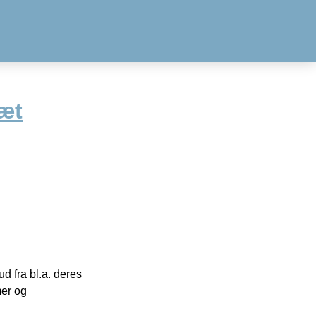
æt
 fra bl.a. deres
mer og