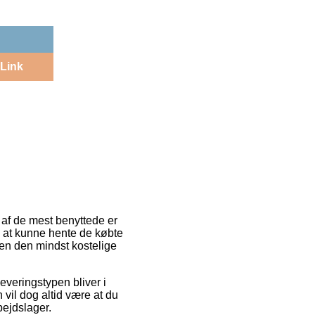
Link
n af de mest benyttede er
ig at kunne hente de købte
den den mindst kostelige
 Leveringstypen bliver i
vil dog altid være at du
bejdslager.