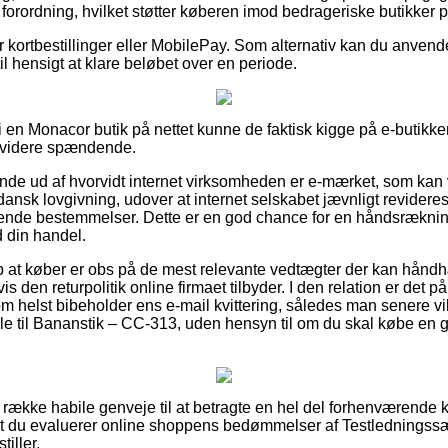
n forordning, hvilket støtter køberen imod bedrageriske butikker p
for kortbestillinger eller MobilePay. Som alternativ kan du anven
 til hensigt at klare beløbet over en periode.
er i en Monacor butik på nettet kunne de faktisk kigge på e-butik
e videre spændende.
 finde ud af hvorvidt internet virksomheden er e-mærket, som kan
 dansk lovgivning, udover at internet selskabet jævnligt revideres
ende bestemmelser. Dette er en god chance for en håndsrækning
 din handel.
p at køber er obs på de mest relevante vedtægter der kan hånd
s den returpolitik online firmaet tilbyder. I den relation er de
m helst bibeholder ens e-mail kvittering, således man senere vi
le til Bananstik – CC-313, uden hensyn til om du skal købe en g
lang række habile genveje til at betragte en hel del forhenværen
at du evaluerer online shoppens bedømmelser af Testledningssæt
iller.