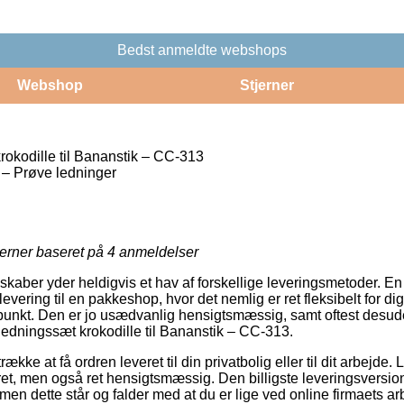
Bedst anmeldte webshops
Webshop
Stjerner
rokodille til Bananstik – CC-313
 – Prøve ledninger
jerner baseret på
4
anmeldelser
lskaber yder heldigvis et hav af forskellige leveringsmetoder. E
vering til en pakkeshop, hvor det nemlig er ret fleksibelt for d
dspunkt. Den er jo usædvanlig hensigtsmæssig, samt oftest desu
tledningssæt krokodille til Bananstik – CC-313.
ække at få ordren leveret til din privatbolig eller til dit arbejde.
et, men også ret hensigtsmæssig. Den billigste leveringsversion 
men dette står og falder med at du er lige ved online firmaets ar