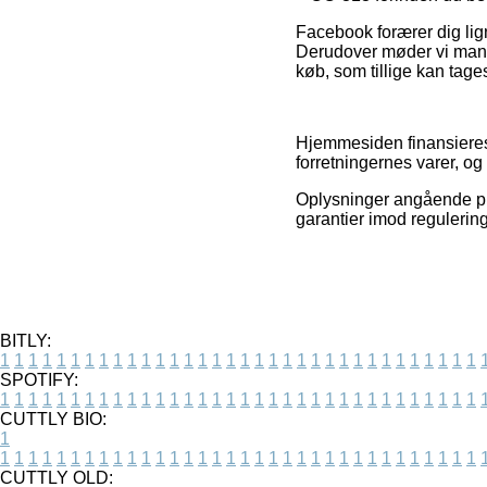
Facebook forærer dig lign
Derudover møder vi mang
køb, som tillige kan tages
Hjemmesiden finansieres 
forretningernes varer, og
Oplysninger angående pro
garantier imod regulering
BITLY:
1
1
1
1
1
1
1
1
1
1
1
1
1
1
1
1
1
1
1
1
1
1
1
1
1
1
1
1
1
1
1
1
1
1
SPOTIFY:
1
1
1
1
1
1
1
1
1
1
1
1
1
1
1
1
1
1
1
1
1
1
1
1
1
1
1
1
1
1
1
1
1
1
CUTTLY BIO:
1
1
1
1
1
1
1
1
1
1
1
1
1
1
1
1
1
1
1
1
1
1
1
1
1
1
1
1
1
1
1
1
1
1
1
CUTTLY OLD: