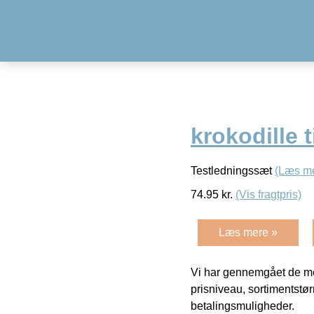
krokodille 
Testledningssæt
(Læs m
74.95
kr.
(Vis fragtpris)
Læs mere »
Vi har gennemgået de mes
prisniveau, sortimentstø
betalingsmuligheder.