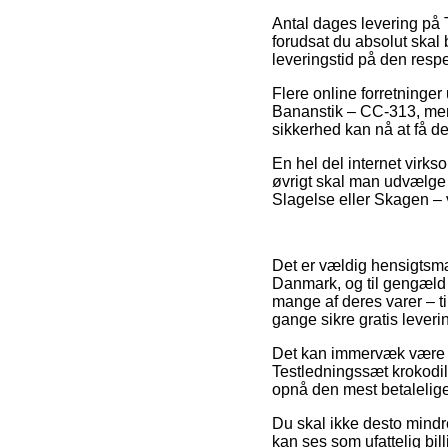
Antal dages levering på 
forudsat du absolut skal 
leveringstid på den respe
Flere online forretninger
Bananstik – CC-313, men 
sikkerhed kan nå at få de
En hel del internet virkso
øvrigt skal man udvælge 
Slagelse eller Skagen – v
Det er vældig hensigtsmæs
Danmark, og til gengæld 
mange af deres varer – t
gange sikre gratis leveri
Det kan immervæk være re
Testledningssæt krokodil
opnå den mest betalelige
Du skal ikke desto mindre
kan ses som ufattelig bil