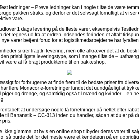
Test ledninger – Prøve ledninger kan i nogle tilfælde være tem
bruge pakken straks, og derfor er det selvsagt fornuftigt at vi se
ktive vare.
 udlover 1 dags levering på de fleste varer, eksempelvis Testledn
det regnes ud fra at ordren indsendes forinden et aftalt tidspu
 nye varer betjent forud for at logistikmedarbejderne har fyraften
mheder sikrer fragtfri levering, men ofte afkræver det at du bestil
den prisbilligste leveringstype, som i mange tilfælde – uafhæn
il være at få bragt produkterne til en pakkeshop.
sigt for forbrugerne at finde frem til de bedste priser fra diverse
har flere Monacor e-forretninger fundet det uundgåeligt at tryk
il piger og drenge, og samtidig også til mænd og kvinder – en h
ng.
ntabelt at undersøge nogle få forretninger på nettet efter raba
le til Bananstik – CC-313 inden du handler, sådan at du er på d
 pris.
 ikke glemme, at hvis en online shop tilbyder deres varer til sal
lig, så burde det for det meste være et kendetegn på en uoprigti