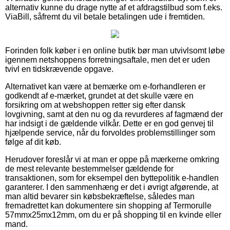
alternativ kunne du drage nytte af et afdragstilbud som f.eks.
ViaBill, såfremt du vil betale betalingen ude i fremtiden.
Forinden folk køber i en online butik bør man utvivlsomt løbe
igennem netshoppens forretningsaftale, men det er uden
tvivl en tidskrævende opgave.
Alternativet kan være at bemærke om e-forhandleren er
godkendt af e-mærket, grundet at det skulle være en
forsikring om at webshoppen retter sig efter dansk
lovgivning, samt at den nu og da revurderes af fagmænd der
har indsigt i de gældende vilkår. Dette er en god genvej til
hjælpende service, når du forvoldes problemstillinger som
følge af dit køb.
Herudover foreslår vi at man er oppe på mærkerne omkring
de mest relevante bestemmelser gældende for
transaktionen, som for eksempel den byttepolitik e-handlen
garanterer. I den sammenhæng er det i øvrigt afgørende, at
man altid bevarer sin købsbekræftelse, således man
fremadrettet kan dokumentere sin shopping af Termorulle
57mmx25mx12mm, om du er på shopping til en kvinde eller
mand.