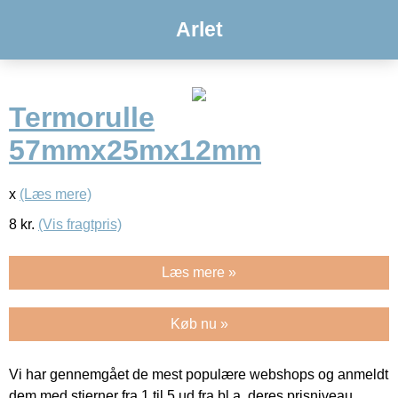
Arlet
Termorulle
57mmx25mx12mm
x
(Læs mere)
8
kr.
(Vis fragtpris)
Læs mere »
Køb nu »
Vi har gennemgået de mest populære webshops og anmeldt
dem med stjerner fra 1 til 5 ud fra bl.a. deres prisniveau,