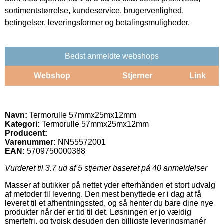
sortimentstørrelse, kundeservice, brugervenlighed,
betingelser, leveringsformer og betalingsmuligheder.
Bedst anmeldte webshops
Webshop
Stjerner
Link
Navn:
Termorulle 57mmx25mx12mm
Kategori:
Termorulle 57mmx25mx12mm
Producent:
Varenummer:
NN55572001
EAN:
5709750000388
Vurderet til
3.7
ud af 5 stjerner baseret på
40
anmeldelser
Masser af butikker på nettet yder efterhånden et stort udvalg
af metoder til levering. Den mest benyttede er i dag at få
leveret til et afhentningssted, og så henter du bare dine nye
produkter når der er tid til det. Løsningen er jo vældig
smertefri, og typisk desuden den billigste leveringsmanér