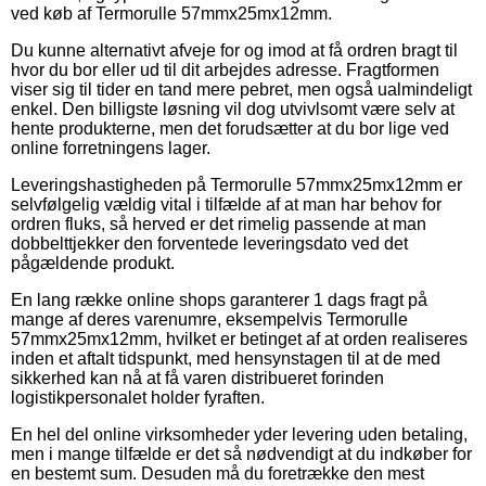
ved køb af Termorulle 57mmx25mx12mm.
Du kunne alternativt afveje for og imod at få ordren bragt til
hvor du bor eller ud til dit arbejdes adresse. Fragtformen
viser sig til tider en tand mere pebret, men også ualmindeligt
enkel. Den billigste løsning vil dog utvivlsomt være selv at
hente produkterne, men det forudsætter at du bor lige ved
online forretningens lager.
Leveringshastigheden på Termorulle 57mmx25mx12mm er
selvfølgelig vældig vital i tilfælde af at man har behov for
ordren fluks, så herved er det rimelig passende at man
dobbelttjekker den forventede leveringsdato ved det
pågældende produkt.
En lang række online shops garanterer 1 dags fragt på
mange af deres varenumre, eksempelvis Termorulle
57mmx25mx12mm, hvilket er betinget af at orden realiseres
inden et aftalt tidspunkt, med hensynstagen til at de med
sikkerhed kan nå at få varen distribueret forinden
logistikpersonalet holder fyraften.
En hel del online virksomheder yder levering uden betaling,
men i mange tilfælde er det så nødvendigt at du indkøber for
en bestemt sum. Desuden må du foretrække den mest