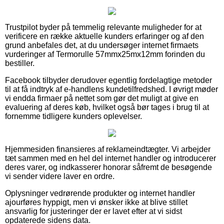
Trustpilot byder på temmelig relevante muligheder for at
verificere en række aktuelle kunders erfaringer og af den
grund anbefales det, at du undersøger internet firmaets
vurderinger af Termorulle 57mmx25mx12mm forinden du
bestiller.
Facebook tilbyder derudover egentlig fordelagtige metoder
til at få indtryk af e-handlens kundetilfredshed. I øvrigt møder
vi endda firmaer på nettet som gør det muligt at give en
evaluering af deres køb, hvilket også bør tages i brug til at
fornemme tidligere kunders oplevelser.
Hjemmesiden finansieres af reklameindtægter. Vi arbejder
tæt sammen med en hel del internet handler og introducerer
deres varer, og indkasserer honorar såfremt de besøgende
vi sender videre laver en ordre.
Oplysninger vedrørende produkter og internet handler
ajourføres hyppigt, men vi ønsker ikke at blive stillet
ansvarlig for justeringer der er lavet efter at vi sidst
opdaterede sidens data.