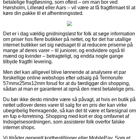
betalelige fragtløsning, som oftest – om man bor ved
Hørsholm, Lillerød eller Aars – vil være at få fragtfirmaet til at
køre din pakke til et afhentningssted.
Det er i dag vældig gnidningsløst for folk at søge information
om priser hos flere butikker på nettet, og for det har utallige
internet butikker set sig nødsaget til at reducere priserne på
mange af deres varer – til juniorer, og endvidere også til
mænd og kvinder – betragteligt, og endda nogle gange
tilbyde fragtfri levering.
Men det kan alligevel blive lønnende at analysere et par
forskellige online webshops efter udsalg på Termorulle
57mmx25mx12mm forud for at du færdiggør din shopping,
sådan at man er garanteret at opnå den mest betalelige pris.
Du bør ikke desto mindre være så påvagt, at hvis en butik på
nettet udlover deres varer til salg for en pris der kan virke
ubegribelig fremragende, så kan det tit være et faresignal om
en fup e-forretning. Shopping med kort er dog omfavnet af
Indsigelsesordningen, som assisterer folk overfor falske
internet shops.
Vi tilråder generelt kortbestillinger eller MobilePay. Som et