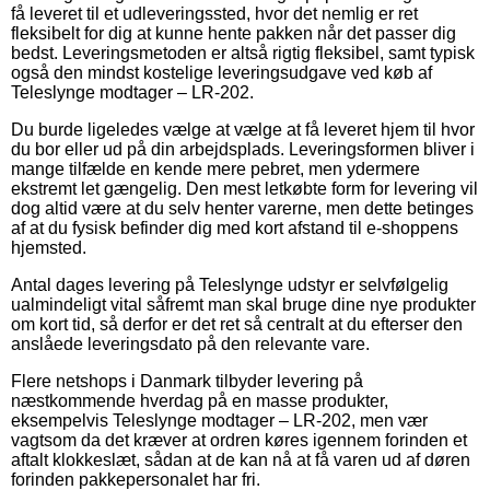
få leveret til et udleveringssted, hvor det nemlig er ret
fleksibelt for dig at kunne hente pakken når det passer dig
bedst. Leveringsmetoden er altså rigtig fleksibel, samt typisk
også den mindst kostelige leveringsudgave ved køb af
Teleslynge modtager – LR-202.
Du burde ligeledes vælge at vælge at få leveret hjem til hvor
du bor eller ud på din arbejdsplads. Leveringsformen bliver i
mange tilfælde en kende mere pebret, men ydermere
ekstremt let gængelig. Den mest letkøbte form for levering vil
dog altid være at du selv henter varerne, men dette betinges
af at du fysisk befinder dig med kort afstand til e-shoppens
hjemsted.
Antal dages levering på Teleslynge udstyr er selvfølgelig
ualmindeligt vital såfremt man skal bruge dine nye produkter
om kort tid, så derfor er det ret så centralt at du efterser den
anslåede leveringsdato på den relevante vare.
Flere netshops i Danmark tilbyder levering på
næstkommende hverdag på en masse produkter,
eksempelvis Teleslynge modtager – LR-202, men vær
vagtsom da det kræver at ordren køres igennem forinden et
aftalt klokkeslæt, sådan at de kan nå at få varen ud af døren
forinden pakkepersonalet har fri.