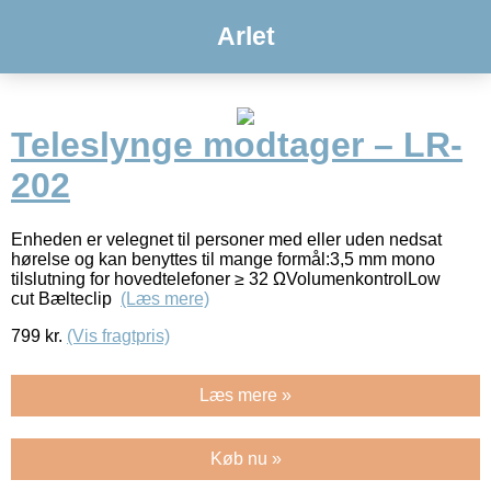
Arlet
Teleslynge modtager – LR-
202
Enheden er velegnet til personer med eller uden nedsat
hørelse og kan benyttes til mange formål:3,5 mm mono
tilslutning for hovedtelefoner ≥ 32 ΩVolumenkontrolLow
cut Bælteclip
(Læs mere)
799
kr.
(Vis fragtpris)
Læs mere »
Køb nu »