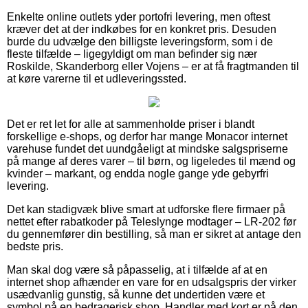
Enkelte online outlets yder portofri levering, men oftest
kræver det at der indkøbes for en konkret pris. Desuden
burde du udvælge den billigste leveringsform, som i de
fleste tilfælde – ligegyldigt om man befinder sig nær
Roskilde, Skanderborg eller Vojens – er at få fragtmanden til
at køre varerne til et udleveringssted.
Det er ret let for alle at sammenholde priser i blandt
forskellige e-shops, og derfor har mange Monacor internet
varehuse fundet det uundgåeligt at mindske salgspriserne
på mange af deres varer – til børn, og ligeledes til mænd og
kvinder – markant, og endda nogle gange yde gebyrfri
levering.
Det kan stadigvæk blive smart at udforske flere firmaer på
nettet efter rabatkoder på Teleslynge modtager – LR-202 før
du gennemfører din bestilling, så man er sikret at antage den
bedste pris.
Man skal dog være så påpasselig, at i tilfælde af at en
internet shop afhænder en vare for en udsalgspris der virker
usædvanlig gunstig, så kunne det undertiden være et
symbol på en bedragerisk shop. Handler med kort er på den