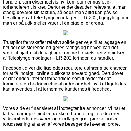
handlen, som eksempelvis hvilken returneringsret e-
forhandleren tilsikrer. Derfor er det desuden relevant, at man
stadig bevarer sin faktura, således man altid kan påvise
bestillingen af Teleslynge modtager – LR-202, ligegyldigt om
man er på udkig efter varer til en pige eller dreng.
Trustpilot fremskaffer relativt solide genveje til at iagttage en
hel del eksisterende brugeres ratings og herved kan det
være til hjælp, at du iagttager online firmaets bedømmelser
af Teleslynge modtager – LR-202 forinden du handler.
Facebook giver dig ligeledes regulære uafhængige chancer
for at få indsigt i online butikkens troværdighed. Derudover
er der endda internet forhandlere som tilbyder folk at
formulere en bedømmelse af ordreforløbet, hvilket ligeledes
kan anvendes til at fornemme kundernes tilfredshed.
Vores side er finansieret af indtægter fra annoncer. Vi har et
tæt samarbejde med en række e-handler og introducerer
virksomhedernes varer, og modtager godtgørelse under
forudsætning af at en af vores besøgende laver en ordre.