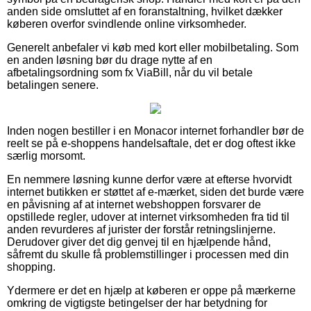
anden side omsluttet af en foranstaltning, hvilket dækker
køberen overfor svindlende online virksomheder.
Generelt anbefaler vi køb med kort eller mobilbetaling. Som
en anden løsning bør du drage nytte af en
afbetalingsordning som fx ViaBill, når du vil betale
betalingen senere.
Inden nogen bestiller i en Monacor internet forhandler bør de
reelt se på e-shoppens handelsaftale, det er dog oftest ikke
særlig morsomt.
En nemmere løsning kunne derfor være at efterse hvorvidt
internet butikken er støttet af e-mærket, siden det burde være
en påvisning af at internet webshoppen forsvarer de
opstillede regler, udover at internet virksomheden fra tid til
anden revurderes af jurister der forstår retningslinjerne.
Derudover giver det dig genvej til en hjælpende hånd,
såfremt du skulle få problemstillinger i processen med din
shopping.
Ydermere er det en hjælp at køberen er oppe på mærkerne
omkring de vigtigste betingelser der har betydning for