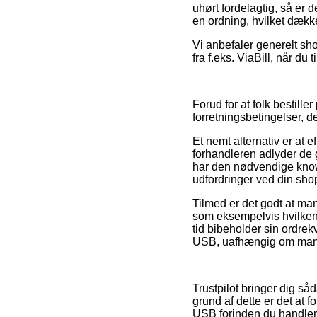
uhørt fordelagtig, så er 
en ordning, hvilket dæk
Vi anbefaler generelt sh
fra f.eks. ViaBill, når du
Forud for at folk bestill
forretningsbetingelser, 
Et nemt alternativ er at e
forhandleren adlyder de
har den nødvendige knowh
udfordringer ved din sho
Tilmed er det godt at ma
som eksempelvis hvilken b
tid bibeholder sin ordrek
USB, uafhængig om man le
Trustpilot bringer dig så
grund af dette er det at 
USB forinden du handler