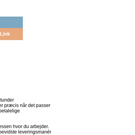
Link
stunder
ter præcis når det passer
etalelige
ressen hvor du arbejder.
sbevidste leveringsmanér