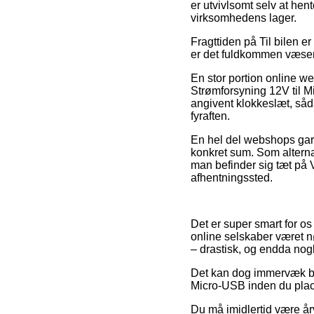
er utvivlsomt selv at hen
virksomhedens lager.
Fragttiden på Til bilen e
er det fuldkommen væsent
En stor portion online w
Strømforsyning 12V til M
angivent klokkeslæt, såda
fyraften.
En hel del webshops garan
konkret sum. Som alterna
man befinder sig tæt på V
afhentningssted.
Det er super smart for os 
online selskaber været nø
– drastisk, og endda nog
Det kan dog immervæk bli
Micro-USB inden du place
Du må imidlertid være årv