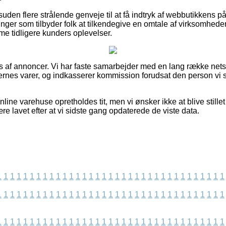
uden flere strålende genveje til at få indtryk af webbutikkens p
inger som tilbyder folk at tilkendegive en omtale af virksomhede
me tidligere kunders oplevelser.
s af annoncer. Vi har faste samarbejder med en lang række nets
nes varer, og indkasserer kommission forudsat den person vi se
line varehuse opretholdes tit, men vi ønsker ikke at blive stillet
re lavet efter at vi sidste gang opdaterede de viste data.
1
1
1
1
1
1
1
1
1
1
1
1
1
1
1
1
1
1
1
1
1
1
1
1
1
1
1
1
1
1
1
1
1
1
1
1
1
1
1
1
1
1
1
1
1
1
1
1
1
1
1
1
1
1
1
1
1
1
1
1
1
1
1
1
1
1
1
1
1
1
1
1
1
1
1
1
1
1
1
1
1
1
1
1
1
1
1
1
1
1
1
1
1
1
1
1
1
1
1
1
1
1
1
1
1