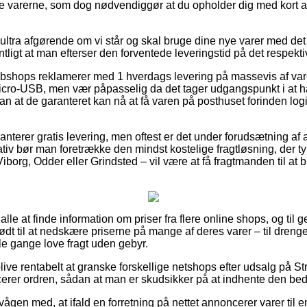
te varerne, som dog nødvendiggør at du opholder dig med kort afs
r ultra afgørende om vi står og skal bruge dine nye varer med d
ligt at man efterser den forventede leveringstid på det respekti
ebshops reklamerer med 1 hverdags levering på massevis af var
icro-USB, men vær påpasselig da det tager udgangspunkt i at ha
n at de garanteret kan nå at få varen på posthuset forinden log
terer gratis levering, men oftest er det under forudsætning af a
tiv bør man foretrække den mindst kostelige fragtløsning, der 
iborg, Odder eller Grindsted – vil være at få fragtmanden til at b
alle at finde information om priser fra flere online shops, og til 
dt til at nedskære priserne på mange af deres varer – til drenge
le gange love fragt uden gebyr.
ve rentabelt at granske forskellige netshops efter udsalg på St
rer ordren, sådan at man er skudsikker på at indhente den beds
ågen med, at ifald en forretning på nettet annoncerer varer til e