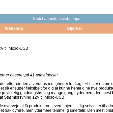
Bedst anmeldte webshops
Webshop
Stjerner
V til Micro-USB
jerner baseret på
41
anmeldelser
der efterhånden alverdens muligheder for fragt. Et hit er nu om 
det så er super fleksibelt for dig at kunne hente dine nye produk
r jo virkelig gnidningsløs, og mange gange ydermere den mest b
af Strømforsyning 12V til Micro-USB.
erveje at få produkterne leveret hjem til dig selv eller til ad
 et hak dyrere, men ydermere temmelig smertefri. Den mest pri