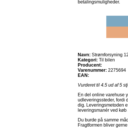
betalingsmuligheder.
Navn:
Strømforsyning 12
Kategori:
Til bilen
Producent:
Varenummer:
2275694
EAN:
Vurderet til
4.5
ud af 5 st
En del online varehuse y
udleveringssteder, fordi 
dig. Leveringsmetoden e
leveringsmanér ved køb 
Du burde på samme måde ov
Fragtformen bliver gerne