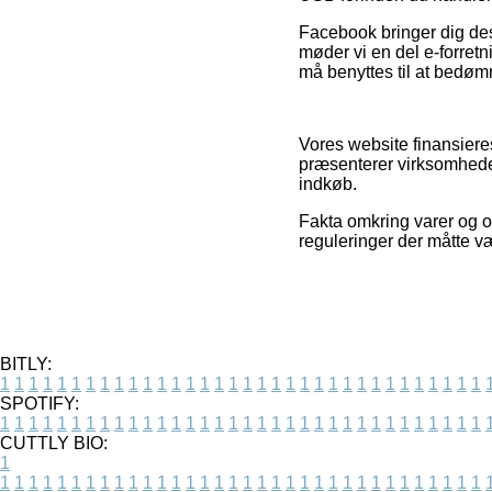
Facebook bringer dig des
møder vi en del e-forretn
må benyttes til at bedøm
Vores website finansiere
præsenterer virksomheder
indkøb.
Fakta omkring varer og on
reguleringer der måtte væ
BITLY:
1
1
1
1
1
1
1
1
1
1
1
1
1
1
1
1
1
1
1
1
1
1
1
1
1
1
1
1
1
1
1
1
1
1
SPOTIFY:
1
1
1
1
1
1
1
1
1
1
1
1
1
1
1
1
1
1
1
1
1
1
1
1
1
1
1
1
1
1
1
1
1
1
CUTTLY BIO:
1
1
1
1
1
1
1
1
1
1
1
1
1
1
1
1
1
1
1
1
1
1
1
1
1
1
1
1
1
1
1
1
1
1
1