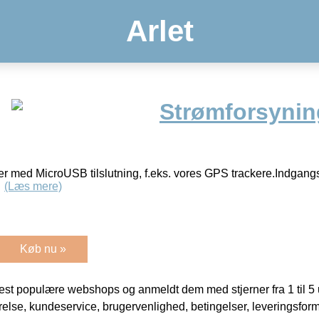
Arlet
Strømforsyning
der med MicroUSB tilslutning, f.eks. vores GPS trackere.Indga
Â
(Læs mere)
Køb nu »
t populære webshops og anmeldt dem med stjerner fra 1 til 5 ud
rrelse, kundeservice, brugervenlighed, betingelser, leveringsfor