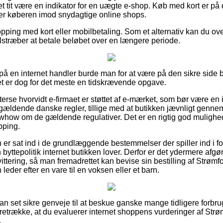
det tit være en indikator for en uægte e-shop. Køb med kort er på
ker køberen imod snydagtige online shops.
opping med kort eller mobilbetaling. Som et alternativ kan du o
 tilstræber at betale beløbet over en længere periode.
er på en internet handler burde man for at være på den sikre sid
det er dog for det meste en tidskrævende opgave.
fterse hvorvidt e-firmaet er støttet af e-mærket, som bør være en i
 gældende danske regler, tillige med at butikken jævnligt gen
ow om de gældende regulativer. Det er en rigtig god mulighed f
pping.
n er sat ind i de grundlæggende bestemmelser der spiller ind i f
yttepolitik internet butikken lover. Derfor er det ydermere afgø
vittering, så man fremadrettet kan bevise sin bestilling af Strømf
der efter en vare til en voksen eller et barn.
dan set sikre genveje til at beskue ganske mange tidligere forbr
foretrække, at du evaluerer internet shoppens vurderinger af Strø
.