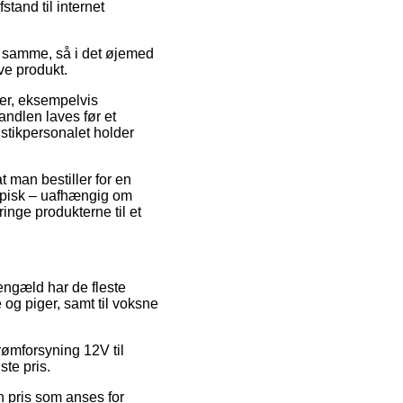
tand til internet
et samme, så i det øjemed
ve produkt.
er, eksempelvis
ndlen laves før et
istikpersonalet holder
t man bestiller for en
typisk – uafhængig om
ringe produkterne til et
gengæld har de fleste
 og piger, samt til voksne
rømforsyning 12V til
te pris.
n pris som anses for