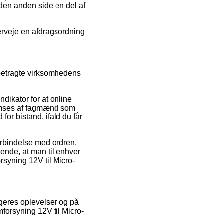
 den anden side en del af
verveje en afdragsordning
e betragte virksomhedens
ndikator for at online
nemses af fagmænd som
or bistand, ifald du får
orbindelse med ordren,
rende, at man til enhver
orsyning 12V til Micro-
ugeres oplevelser og på
mforsyning 12V til Micro-