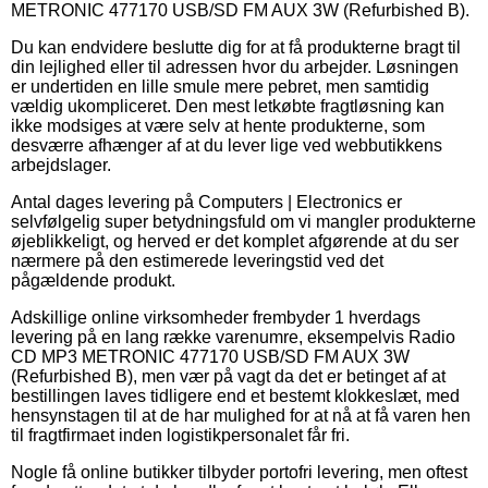
METRONIC 477170 USB/SD FM AUX 3W (Refurbished B).
Du kan endvidere beslutte dig for at få produkterne bragt til
din lejlighed eller til adressen hvor du arbejder. Løsningen
er undertiden en lille smule mere pebret, men samtidig
vældig ukompliceret. Den mest letkøbte fragtløsning kan
ikke modsiges at være selv at hente produkterne, som
desværre afhænger af at du lever lige ved webbutikkens
arbejdslager.
Antal dages levering på Computers | Electronics er
selvfølgelig super betydningsfuld om vi mangler produkterne
øjeblikkeligt, og herved er det komplet afgørende at du ser
nærmere på den estimerede leveringstid ved det
pågældende produkt.
Adskillige online virksomheder frembyder 1 hverdags
levering på en lang række varenumre, eksempelvis Radio
CD MP3 METRONIC 477170 USB/SD FM AUX 3W
(Refurbished B), men vær på vagt da det er betinget af at
bestillingen laves tidligere end et bestemt klokkeslæt, med
hensynstagen til at de har mulighed for at nå at få varen hen
til fragtfirmaet inden logistikpersonalet får fri.
Nogle få online butikker tilbyder portofri levering, men oftest