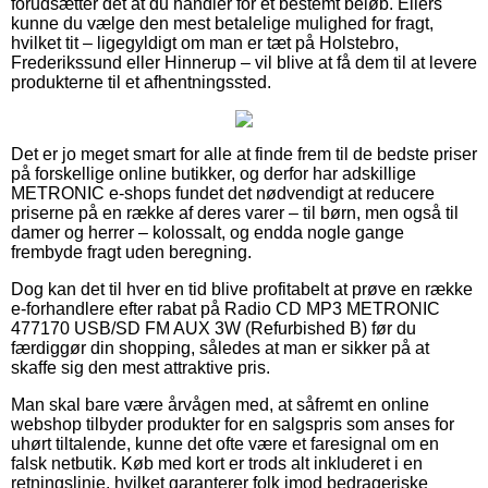
forudsætter det at du handler for et bestemt beløb. Ellers
kunne du vælge den mest betalelige mulighed for fragt,
hvilket tit – ligegyldigt om man er tæt på Holstebro,
Frederikssund eller Hinnerup – vil blive at få dem til at levere
produkterne til et afhentningssted.
Det er jo meget smart for alle at finde frem til de bedste priser
på forskellige online butikker, og derfor har adskillige
METRONIC e-shops fundet det nødvendigt at reducere
priserne på en række af deres varer – til børn, men også til
damer og herrer – kolossalt, og endda nogle gange
frembyde fragt uden beregning.
Dog kan det til hver en tid blive profitabelt at prøve en række
e-forhandlere efter rabat på Radio CD MP3 METRONIC
477170 USB/SD FM AUX 3W (Refurbished B) før du
færdiggør din shopping, således at man er sikker på at
skaffe sig den mest attraktive pris.
Man skal bare være årvågen med, at såfremt en online
webshop tilbyder produkter for en salgspris som anses for
uhørt tiltalende, kunne det ofte være et faresignal om en
falsk netbutik. Køb med kort er trods alt inkluderet i en
retningslinje, hvilket garanterer folk imod bedrageriske