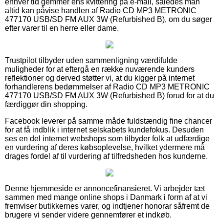
enhver tid gemmer ens kvittering på e-mail, således man
altid kan påvise handlen af Radio CD MP3 METRONIC
477170 USB/SD FM AUX 3W (Refurbished B), om du søger
efter varer til en herre eller dame.
Trustpilot tilbyder uden sammenligning værdifulde
muligheder for at eftergå en række nuværende kunders
reflektioner og derved støtter vi, at du kigger på internet
forhandlerens bedømmelser af Radio CD MP3 METRONIC
477170 USB/SD FM AUX 3W (Refurbished B) forud for at du
færdiggør din shopping.
Facebook leverer på samme måde fuldstændig fine chancer
for at få indblik i internet selskabets kundefokus. Desuden
ses en del internet webshops som tilbyder folk at udfærdige
en vurdering af deres købsoplevelse, hvilket ydermere må
drages fordel af til vurdering af tilfredsheden hos kunderne.
Denne hjemmeside er annoncefinansieret. Vi arbejder tæt
sammen med mange online shops i Danmark i form af at vi
fremviser butikkernes varer, og indtjener honorar såfremt de
brugere vi sender videre gennemfører et indkøb.