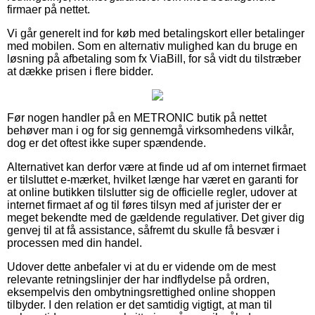
firmaer på nettet.
Vi går generelt ind for køb med betalingskort eller betalinger
med mobilen. Som en alternativ mulighed kan du bruge en
løsning på afbetaling som fx ViaBill, for så vidt du tilstræber
at dække prisen i flere bidder.
Før nogen handler på en METRONIC butik på nettet
behøver man i og for sig gennemgå virksomhedens vilkår,
dog er det oftest ikke super spændende.
Alternativet kan derfor være at finde ud af om internet firmaet
er tilsluttet e-mærket, hvilket længe har været en garanti for
at online butikken tilslutter sig de officielle regler, udover at
internet firmaet af og til føres tilsyn med af jurister der er
meget bekendte med de gældende regulativer. Det giver dig
genvej til at få assistance, såfremt du skulle få besvær i
processen med din handel.
Udover dette anbefaler vi at du er vidende om de mest
relevante retningslinjer der har indflydelse på ordren,
eksempelvis den ombytningsrettighed online shoppen
tilbyder. I den relation er det samtidig vigtigt, at man til