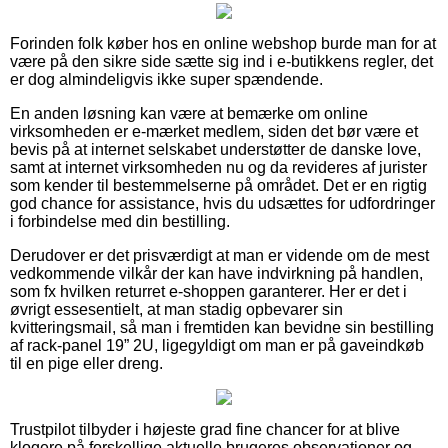
Forinden folk køber hos en online webshop burde man for at
være på den sikre side sætte sig ind i e-butikkens regler, det
er dog almindeligvis ikke super spændende.
En anden løsning kan være at bemærke om online
virksomheden er e-mærket medlem, siden det bør være et
bevis på at internet selskabet understøtter de danske love,
samt at internet virksomheden nu og da revideres af jurister
som kender til bestemmelserne på området. Det er en rigtig
god chance for assistance, hvis du udsættes for udfordringer
i forbindelse med din bestilling.
Derudover er det prisværdigt at man er vidende om de mest
vedkommende vilkår der kan have indvirkning på handlen,
som fx hvilken returret e-shoppen garanterer. Her er det i
øvrigt essesentielt, at man stadig opbevarer sin
kvitteringsmail, så man i fremtiden kan bevidne sin bestilling
af rack-panel 19” 2U, ligegyldigt om man er på gaveindkøb
til en pige eller dreng.
Trustpilot tilbyder i højeste grad fine chancer for at blive
klogere på forskellige aktuelle brugeres observationer og