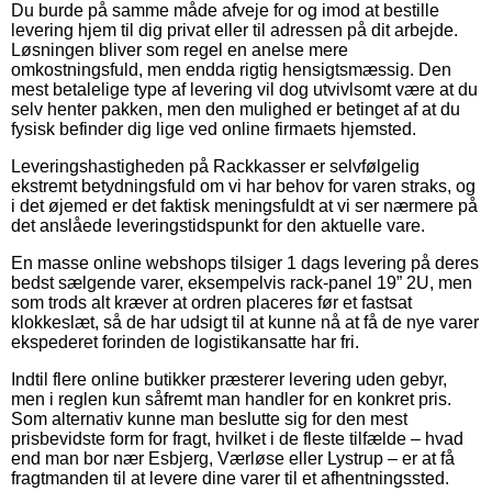
Du burde på samme måde afveje for og imod at bestille
levering hjem til dig privat eller til adressen på dit arbejde.
Løsningen bliver som regel en anelse mere
omkostningsfuld, men endda rigtig hensigtsmæssig. Den
mest betalelige type af levering vil dog utvivlsomt være at du
selv henter pakken, men den mulighed er betinget af at du
fysisk befinder dig lige ved online firmaets hjemsted.
Leveringshastigheden på Rackkasser er selvfølgelig
ekstremt betydningsfuld om vi har behov for varen straks, og
i det øjemed er det faktisk meningsfuldt at vi ser nærmere på
det anslåede leveringstidspunkt for den aktuelle vare.
En masse online webshops tilsiger 1 dags levering på deres
bedst sælgende varer, eksempelvis rack-panel 19” 2U, men
som trods alt kræver at ordren placeres før et fastsat
klokkeslæt, så de har udsigt til at kunne nå at få de nye varer
ekspederet forinden de logistikansatte har fri.
Indtil flere online butikker præsterer levering uden gebyr,
men i reglen kun såfremt man handler for en konkret pris.
Som alternativ kunne man beslutte sig for den mest
prisbevidste form for fragt, hvilket i de fleste tilfælde – hvad
end man bor nær Esbjerg, Værløse eller Lystrup – er at få
fragtmanden til at levere dine varer til et afhentningssted.