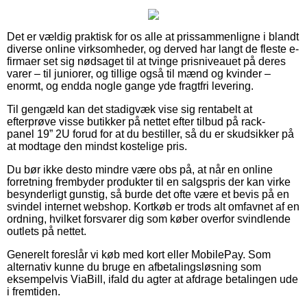
Det er vældig praktisk for os alle at prissammenligne i blandt
diverse online virksomheder, og derved har langt de fleste e-
firmaer set sig nødsaget til at tvinge prisniveauet på deres
varer – til juniorer, og tillige også til mænd og kvinder –
enormt, og endda nogle gange yde fragtfri levering.
Til gengæld kan det stadigvæk vise sig rentabelt at
efterprøve visse butikker på nettet efter tilbud på rack-
panel 19” 2U forud for at du bestiller, så du er skudsikker på
at modtage den mindst kostelige pris.
Du bør ikke desto mindre være obs på, at når en online
forretning frembyder produkter til en salgspris der kan virke
besynderligt gunstig, så burde det ofte være et bevis på en
svindel internet webshop. Kortkøb er trods alt omfavnet af en
ordning, hvilket forsvarer dig som køber overfor svindlende
outlets på nettet.
Generelt foreslår vi køb med kort eller MobilePay. Som
alternativ kunne du bruge en afbetalingsløsning som
eksempelvis ViaBill, ifald du agter at afdrage betalingen ude
i fremtiden.