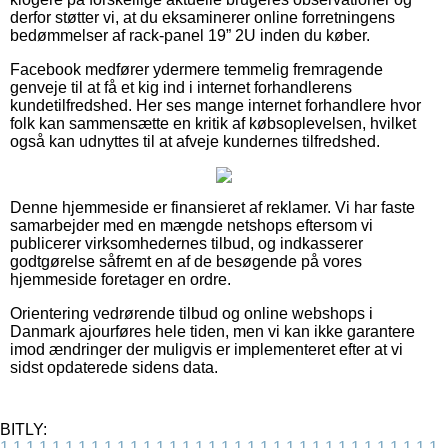
derfor støtter vi, at du eksaminerer online forretningens
bedømmelser af rack-panel 19” 2U inden du køber.
Facebook medfører ydermere temmelig fremragende
genveje til at få et kig ind i internet forhandlerens
kundetilfredshed. Her ses mange internet forhandlere hvor
folk kan sammensætte en kritik af købsoplevelsen, hvilket
også kan udnyttes til at afveje kundernes tilfredshed.
Denne hjemmeside er finansieret af reklamer. Vi har faste
samarbejder med en mængde netshops eftersom vi
publicerer virksomhedernes tilbud, og indkasserer
godtgørelse såfremt en af de besøgende på vores
hjemmeside foretager en ordre.
Orientering vedrørende tilbud og online webshops i
Danmark ajourføres hele tiden, men vi kan ikke garantere
imod ændringer der muligvis er implementeret efter at vi
sidst opdaterede sidens data.
BITLY:
1
1
1
1
1
1
1
1
1
1
1
1
1
1
1
1
1
1
1
1
1
1
1
1
1
1
1
1
1
1
1
1
1
1