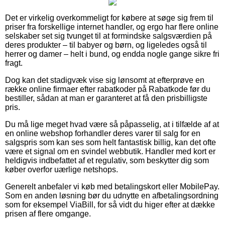
Det er virkelig overkommeligt for købere at søge sig frem til
priser fra forskellige internet handler, og ergo har flere online
selskaber set sig tvunget til at formindske salgsværdien på
deres produkter – til babyer og børn, og ligeledes også til
herrer og damer – helt i bund, og endda nogle gange sikre fri
fragt.
Dog kan det stadigvæk vise sig lønsomt at efterprøve en
række online firmaer efter rabatkoder på Rabatkode før du
bestiller, sådan at man er garanteret at få den prisbilligste
pris.
Du må lige meget hvad være så påpasselig, at i tilfælde af at
en online webshop forhandler deres varer til salg for en
salgspris som kan ses som helt fantastisk billig, kan det ofte
være et signal om en svindel webbutik. Handler med kort er
heldigvis indbefattet af et regulativ, som beskytter dig som
køber overfor uærlige netshops.
Generelt anbefaler vi køb med betalingskort eller MobilePay.
Som en anden løsning bør du udnytte en afbetalingsordning
som for eksempel ViaBill, for så vidt du higer efter at dække
prisen af flere omgange.