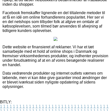
inden du shopper.
Facebook fremskaffer lignende en del tiltalende metoder til
at få en idé om online forhandlerens popularitet. Her ser vi
en del netshops som tilbyder folk at afgive en omtale af
købsoplevelsen, som tilmed bør anvendes til afvejning af
tidligere kunders oplevelser.
Dette website er finansieret af reklamer. Vi har et tæt
samarbejde med et hold af online shops i Danmark og
fremviser virksomhedernes produkter, og indhenter provision
under forudsætning af at en af vores besøgende realiserer
en handel.
Data vedrørende produkter og internet outlets værnes om
løbende, men vi kan ikke give garantier imod ændringer der
er blevet iværksat siden nyligste opdatering af sidens
oplysninger.
BITLY:
1
1
1
1
1
1
1
1
1
1
1
1
1
1
1
1
1
1
1
1
1
1
1
1
1
1
1
1
1
1
1
1
1
1
1
1
1
1
1
1
1
1
1
1
1
1
1
1
1
1
1
1
1
1
1
1
1
1
1
1
1
1
1
1
1
1
1
1