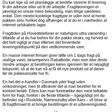
Du kan lige så vel planlægge at bestille varerne til levering
til din adresse eller ud til dit arbejde. Fragtløsningen er
jævnligt en smule mere bekostelig, men tillige særdeles
enkel. Den mindst kostelige fragttype er uden tvivl at hente
pakken selv, hvilket dog afhænger af at du er i nærheden af
internet selskabets lager.
Fragttiden på Hovedtelefoner er naturligvis ultra væsentlig i
tilfælde af at du har behov for din pakke straks, og herved er
det helt vigtigt at man efterser det forventede
leveringstidspunkt på den vedkommende vare.
En masse internet firmaer giver løfte om 1 dags fragt på
utallige varer, eksempelvis Rabatkode, men som ikke desto
mindre antager at bestillingen køres igennem før et nøjagtigt
tidspunkt, så at de kan nå at få dit nye produkt ud af døren
før de pakkeansatte har fri.
En hel del e-handler i Danmark yder fragt uden
omkostninger, men tit afkræver det at man bestiller for et
konkret beløb. Ellers kan man foretrække den mest letkøbte
form for fragt, hvilket i de fleste tilfælde – ligegyldigt om du
befinder sig i Roskilde, Nørresundby eller Aars – vil blive at
få fragtfirmaet til at bringe bestillingen til et udleveringssted.