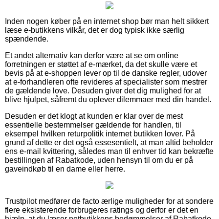
Inden nogen køber på en internet shop bør man helt sikkert
læse e-butikkens vilkår, det er dog typisk ikke særlig
spændende.
Et andet alternativ kan derfor være at se om online
forretningen er støttet af e-mærket, da det skulle være et
bevis på at e-shoppen lever op til de danske regler, udover
at e-forhandleren ofte revideres af specialister som mestrer
de gældende love. Desuden giver det dig mulighed for at
blive hjulpet, såfremt du oplever dilemmaer med din handel.
Desuden er det klogt at kunden er klar over de mest
essentielle bestemmelser gældende for handlen, til
eksempel hvilken returpolitik internet butikken lover. På
grund af dette er det også essesentielt, at man altid beholder
ens e-mail kvittering, således man til enhver tid kan bekræfte
bestillingen af Rabatkode, uden hensyn til om du er på
gaveindkøb til en dame eller herre.
Trustpilot medfører de facto ærlige muligheder for at sondere
flere eksisterende forbrugeres ratings og derfor er det en
hjælp, at du læser netbutikkens bedømmelser af Rabatkode