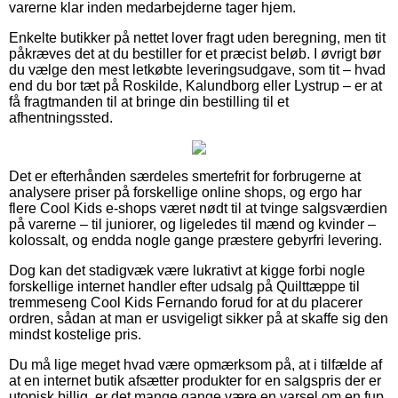
varerne klar inden medarbejderne tager hjem.
Enkelte butikker på nettet lover fragt uden beregning, men tit
påkræves det at du bestiller for et præcist beløb. I øvrigt bør
du vælge den mest letkøbte leveringsudgave, som tit – hvad
end du bor tæt på Roskilde, Kalundborg eller Lystrup – er at
få fragtmanden til at bringe din bestilling til et
afhentningssted.
Det er efterhånden særdeles smertefrit for forbrugerne at
analysere priser på forskellige online shops, og ergo har
flere Cool Kids e-shops været nødt til at tvinge salgsværdien
på varerne – til juniorer, og ligeledes til mænd og kvinder –
kolossalt, og endda nogle gange præstere gebyrfri levering.
Dog kan det stadigvæk være lukrativt at kigge forbi nogle
forskellige internet handler efter udsalg på Quilttæppe til
tremmeseng Cool Kids Fernando forud for at du placerer
ordren, sådan at man er usvigeligt sikker på at skaffe sig den
mindst kostelige pris.
Du må lige meget hvad være opmærksom på, at i tilfælde af
at en internet butik afsætter produkter for en salgspris der er
utopisk billig, er det mange gange være en varsel om en fup