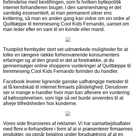
forbindelse med bestillingen, som fx hvilken byttepolitik
internet forhandleren bruger. I den sammenhæng er det
samtidig essesentielt, at man permanent sikrer ens
kvittering, så man en anden gang kan vidne om sin ordre af
Quilttæppe til tremmeseng Cool Kids Fernando, uanset om
man leder efter en vare til en kvinde eller mand.
Trustpilot frembyder stort set udmærkede muligheder for at
tolke en længere række forhenværende konsumenters
erfaringer og af den grund er det at foretrække, at du
gennemsøger online shoppens vurderinger af Quilttæppe til
tremmeseng Cool Kids Fernando forinden du handler.
Facebook leverer lignende ganske uafhængige metoder til
at få kendskab til internet firmaets pålidelighed. Derudover
ser vi mange e-handler hvor man kan aflevere en vurdering
af købsoplevelsen, som lige så vel burde anvendes til at
afveje tilfredsheden hos kunderne.
Vores side finansieres af reklamer. Vi har samarbejdsaftaler
med flere e-forhandlere i form af at vi præsenterer firmaernes
produkter, og opnår betaling under forudsætning af at en