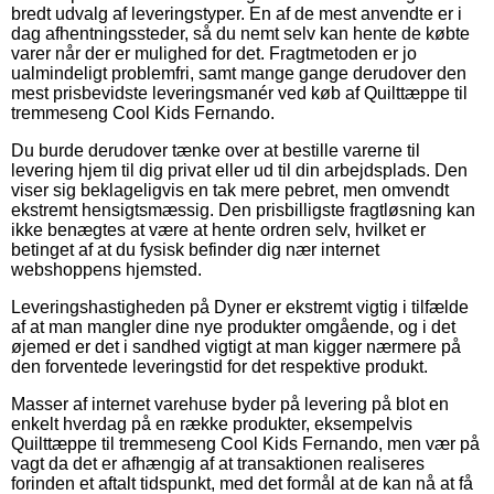
bredt udvalg af leveringstyper. En af de mest anvendte er i
dag afhentningssteder, så du nemt selv kan hente de købte
varer når der er mulighed for det. Fragtmetoden er jo
ualmindeligt problemfri, samt mange gange derudover den
mest prisbevidste leveringsmanér ved køb af Quilttæppe til
tremmeseng Cool Kids Fernando.
Du burde derudover tænke over at bestille varerne til
levering hjem til dig privat eller ud til din arbejdsplads. Den
viser sig beklageligvis en tak mere pebret, men omvendt
ekstremt hensigtsmæssig. Den prisbilligste fragtløsning kan
ikke benægtes at være at hente ordren selv, hvilket er
betinget af at du fysisk befinder dig nær internet
webshoppens hjemsted.
Leveringshastigheden på Dyner er ekstremt vigtig i tilfælde
af at man mangler dine nye produkter omgående, og i det
øjemed er det i sandhed vigtigt at man kigger nærmere på
den forventede leveringstid for det respektive produkt.
Masser af internet varehuse byder på levering på blot en
enkelt hverdag på en række produkter, eksempelvis
Quilttæppe til tremmeseng Cool Kids Fernando, men vær på
vagt da det er afhængig af at transaktionen realiseres
forinden et aftalt tidspunkt, med det formål at de kan nå at få