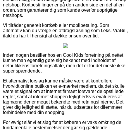
netshop. Kortbestillinger er på den anden side en del af en
orden, som garanterer dig som kunde overfor uoprigtige
netshops.
Vi tilråder generelt kortkøb eller mobilbetaling. Som
alternativ kan du vælge en afdragsløsning som f.eks. ViaBill,
ifald du har til hensigt at dække prisen over tid.
Inden nogen bestiller hos en Cool Kids forretning på nettet
kunne man egentlig gøre sig bekendt med indholdet af
netbutikkens forretningsaftale, men det er for det meste ikke
super spændende.
Et alternativt forslag kunne måske være at kontrollere
hvorvidt online butikken er e-mærket medlem, da det skulle
være et signal om at internet firmaet forsvarer de opstillede
regler, samt at internet shoppen lejlighedsvis evalueres af
fagmænd der er meget bekendte med retningslinjerne. Det
giver dig lejlighed til støtte, når du udsættes for dilemmaer i
forbindelse med din shopping.
For øvrigt slår vi et slag for at køberen er vaks omkring de
fundamentale bestemmelser der gør sig gældende i