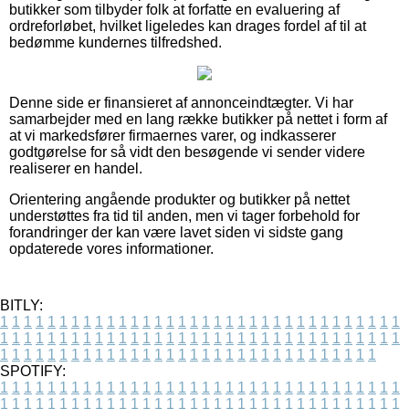
butikker som tilbyder folk at forfatte en evaluering af
ordreforløbet, hvilket ligeledes kan drages fordel af til at
bedømme kundernes tilfredshed.
Denne side er finansieret af annonceindtægter. Vi har
samarbejder med en lang række butikker på nettet i form af
at vi markedsfører firmaernes varer, og indkasserer
godtgørelse for så vidt den besøgende vi sender videre
realiserer en handel.
Orientering angående produkter og butikker på nettet
understøttes fra tid til anden, men vi tager forbehold for
forandringer der kan være lavet siden vi sidste gang
opdaterede vores informationer.
BITLY:
1
1
1
1
1
1
1
1
1
1
1
1
1
1
1
1
1
1
1
1
1
1
1
1
1
1
1
1
1
1
1
1
1
1
1
1
1
1
1
1
1
1
1
1
1
1
1
1
1
1
1
1
1
1
1
1
1
1
1
1
1
1
1
1
1
1
1
1
1
1
1
1
1
1
1
1
1
1
1
1
1
1
1
1
1
1
1
1
1
1
1
1
1
1
1
1
1
1
1
1
SPOTIFY:
1
1
1
1
1
1
1
1
1
1
1
1
1
1
1
1
1
1
1
1
1
1
1
1
1
1
1
1
1
1
1
1
1
1
1
1
1
1
1
1
1
1
1
1
1
1
1
1
1
1
1
1
1
1
1
1
1
1
1
1
1
1
1
1
1
1
1
1