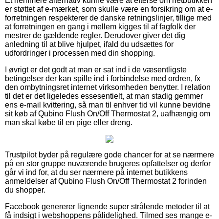
Et nemmere alternativ kunne være at efterse om netbutikken
er støttet af e-mærket, som skulle være en forsikring om at e-
forretningen respekterer de danske retningslinjer, tillige med
at forretningen en gang i mellem kigges til af fagfolk der
mestrer de gældende regler. Derudover giver det dig
anledning til at blive hjulpet, ifald du udsættes for
udfordringer i processen med din shopping.
I øvrigt er det godt at man er sat ind i de væsentligste
betingelser der kan spille ind i forbindelse med ordren, fx
den ombytningsret internet virksomheden benytter. I relation
til det er det ligeledes essesentielt, at man stadig gemmer
ens e-mail kvittering, så man til enhver tid vil kunne bevidne
sit køb af Qubino Flush On/Off Thermostat 2, uafhængig om
man skal købe til en pige eller dreng.
Trustpilot byder på regulære gode chancer for at se nærmere
på en stor gruppe nuværende brugeres opfattelser og derfor
går vi ind for, at du ser nærmere på internet butikkens
anmeldelser af Qubino Flush On/Off Thermostat 2 forinden
du shopper.
Facebook genererer lignende super strålende metoder til at
få indsigt i webshoppens pålidelighed. Tilmed ses mange e-