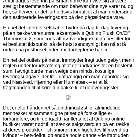
Antal dages levering på Smart home kan vise sig at være
særligt bestemmende om man behøver dine nye varer nu og
her, så herved er det forholdsvis fornuftigt at man undersøger
den estimerede leveringsdato på den pågældende vare.
En hel del internet selskaber byder på dag-til-dag levering
på en række varenumre, eksempelvis Qubino Flush On/Off
Thermostat 2, som trods alt nødvendiggør at du bestiller før
et besluttet tidspunkt, så de højst sandsynligt kan nå at få
ordren på posthuset inden medarbejderne har fri.
En hel del outlets på nettet frembyder fragt uden gebyr, men i
reglen under forudsætning af at der indkøbes for en bestemt
sum. I øvrigt burde man vælge den mindst kostelige
leveringsudgave, der tit – uafhængig om man opholder sig
ved Næstved, Hjørring eller Humlebæk – er at få
fragtmanden til at køre din pakke til et udleveringssted.
Det er efterhånden ret så gnidningsløst for almindelige
mennesker at sammenligne priser på forskellige e-
forhandlere, og til gengæld har flertallet af Qubino online
butikker været nødt til at sænke salgsværdien på en række
af deres produkter – til juniorer, men ligeledes til mænd og
kvinder – betydeligt, og endda nogle gange yde fragt uden