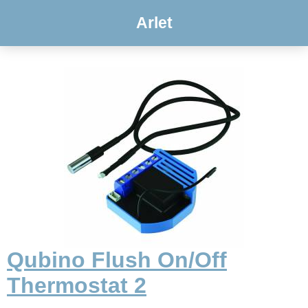
Arlet
Qubino Flush On/Off
Thermostat 2