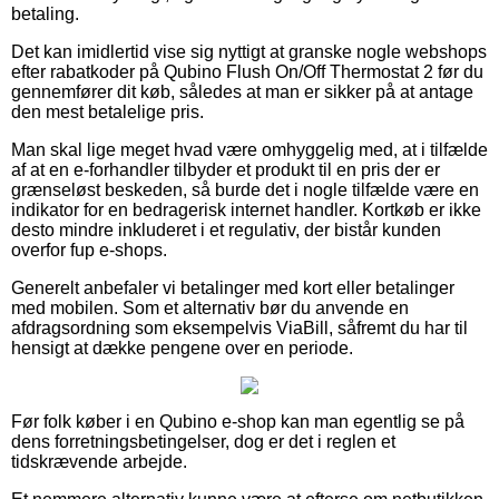
betaling.
Det kan imidlertid vise sig nyttigt at granske nogle webshops
efter rabatkoder på Qubino Flush On/Off Thermostat 2 før du
gennemfører dit køb, således at man er sikker på at antage
den mest betalelige pris.
Man skal lige meget hvad være omhyggelig med, at i tilfælde
af at en e-forhandler tilbyder et produkt til en pris der er
grænseløst beskeden, så burde det i nogle tilfælde være en
indikator for en bedragerisk internet handler. Kortkøb er ikke
desto mindre inkluderet i et regulativ, der bistår kunden
overfor fup e-shops.
Generelt anbefaler vi betalinger med kort eller betalinger
med mobilen. Som et alternativ bør du anvende en
afdragsordning som eksempelvis ViaBill, såfremt du har til
hensigt at dække pengene over en periode.
Før folk køber i en Qubino e-shop kan man egentlig se på
dens forretningsbetingelser, dog er det i reglen et
tidskrævende arbejde.