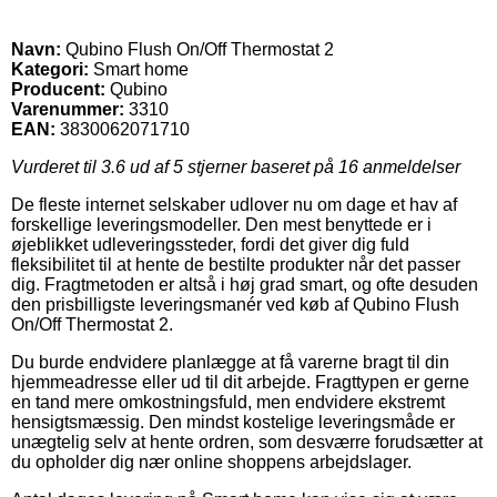
Navn:
Qubino Flush On/Off Thermostat 2
Kategori:
Smart home
Producent:
Qubino
Varenummer:
3310
EAN:
3830062071710
Vurderet til
3.6
ud af 5 stjerner baseret på
16
anmeldelser
De fleste internet selskaber udlover nu om dage et hav af
forskellige leveringsmodeller. Den mest benyttede er i
øjeblikket udleveringssteder, fordi det giver dig fuld
fleksibilitet til at hente de bestilte produkter når det passer
dig. Fragtmetoden er altså i høj grad smart, og ofte desuden
den prisbilligste leveringsmanér ved køb af Qubino Flush
On/Off Thermostat 2.
Du burde endvidere planlægge at få varerne bragt til din
hjemmeadresse eller ud til dit arbejde. Fragttypen er gerne
en tand mere omkostningsfuld, men endvidere ekstremt
hensigtsmæssig. Den mindst kostelige leveringsmåde er
unægtelig selv at hente ordren, som desværre forudsætter at
du opholder dig nær online shoppens arbejdslager.