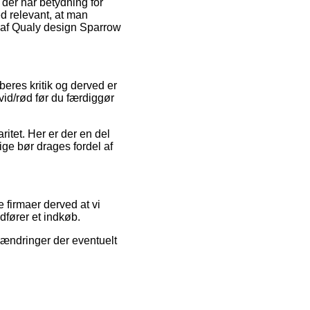
der har betydning for
ed relevant, at man
 af Qualy design Sparrow
beres kritik og derved er
vid/rød før du færdiggør
ritet. Her er der en del
lige bør drages fordel af
 firmaer derved at vi
dfører et indkøb.
r ændringer der eventuelt