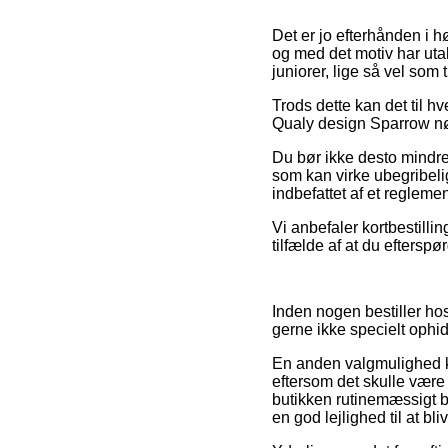
Det er jo efterhånden i h
og med det motiv har utal
juniorer, lige så vel som
Trods dette kan det til hve
Qualy design Sparrow nøgl
Du bør ikke desto mindre 
som kan virke ubegribelig
indbefattet af et regleme
Vi anbefaler kortbestilli
tilfælde af at du efters
Inden nogen bestiller ho
gerne ikke specielt ophi
En anden valgmulighed ku
eftersom det skulle være 
butikken rutinemæssigt 
en god lejlighed til at bl