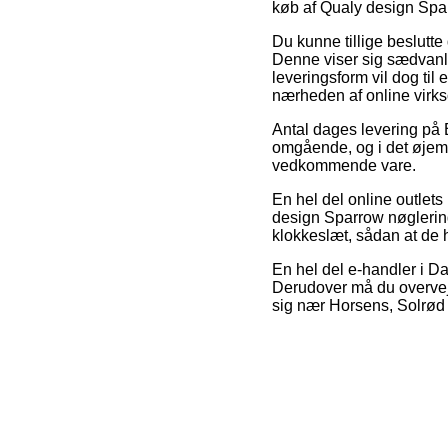
køb af Qualy design Spar
Du kunne tillige beslutte 
Denne viser sig sædvanli
leveringsform vil dog til
nærheden af online vir
Antal dages levering på B
omgående, og i det øjeme
vedkommende vare.
En hel del online outle
design Sparrow nøglering 
klokkeslæt, sådan at de ha
En hel del e-handler i Da
Derudover må du overvej
sig nær Horsens, Solrød St