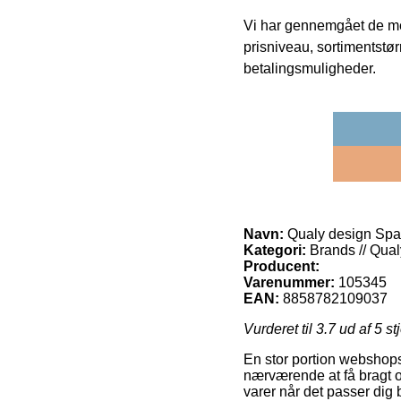
Vi har gennemgået de mes
prisniveau, sortimentstø
betalingsmuligheder.
Navn:
Qualy design Spar
Kategori:
Brands // Qual
Producent:
Varenummer:
105345
EAN:
8858782109037
Vurderet til
3.7
ud af 5 st
En stor portion webshops
nærværende at få bragt or
varer når det passer dig 