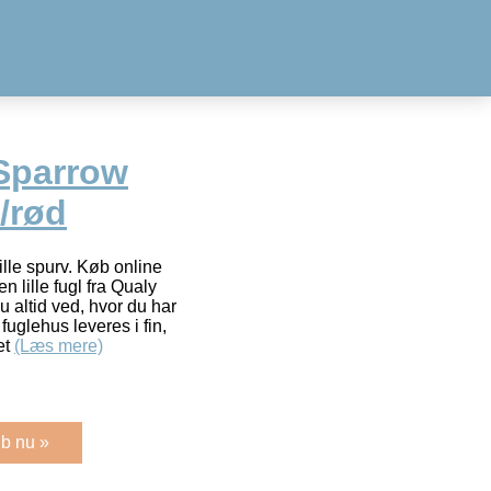
Sparrow
/rød
lle spurv. Køb online
n lille fugl fra Qualy
 altid ved, hvor du har
fuglehus leveres i fin,
et
(Læs mere)
b nu »