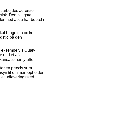
dit arbejdes adresse.
isk. Den billigste
lder med at du har bopæl i
skal bruge din ordre
ngstid på den
, eksempelvis Qualy
 end et aftalt
kansatte har fyraften.
s for en præcis sum.
syn til om man opholder
l et udleveringssted.