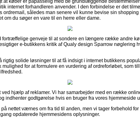
tigt at køber er påpasselig med de grundlæggende bestemmelser 
itik internet forhandleren anvender. I den forbindelse er det tilm
s ordremail, således man senere vil kunne bevise sin shopping
t om du søger en vare til en herre eller dame.
tid fortræffelige genveje til at sondere en længere række andre kø
besigtiger e-butikkens kritik af Qualy design Sparrow nøglering h
gtig solide løsninger til at få indsigt i internet butikkens popula
k mulighed for at formulere en vurdering af ordreforløbet, som til
ilfredshed.
t ved hjælp af reklamer. Vi har samarbejder med en række online
og indhenter godtgørelse hvis en bruger fra vores hjemmeside u
 på nettet værnes om fra tid til anden, men vi tager forbehold fo
dste gang opdaterede hjemmesidens oplysninger.