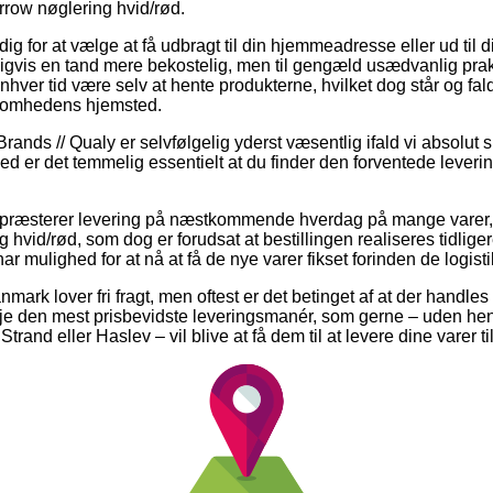
row nøglering hvid/rød.
dig for at vælge at få udbragt til din hjemmeadresse eller ud til 
gvis en tand mere bekostelig, men til gengæld usædvanlig prakt
 enhver tid være selv at hente produkterne, hvilket dog står og fa
ksomhedens hjemsted.
rands // Qualy er selvfølgelig yderst væsentlig ifald vi absolut 
d er det temmelig essentielt at du finder den forventede leveri
ts præsterer levering på næstkommende hverdag på mange varer
hvid/rød, som dog er forudsat at bestillingen realiseres tidligere
r mulighed for at nå at få de nye varer fikset forinden de logisti
nmark lover fri fragt, men oftest er det betinget af at der handle
e den mest prisbevidste leveringsmanér, som gerne – uden hen
rand eller Haslev – vil blive at få dem til at levere dine varer ti