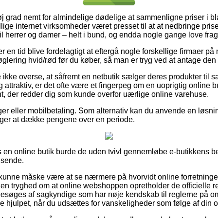
øj grad nemt for almindelige dødelige at sammenligne priser i bla
lige internet virksomheder været presset til at at nedbringe prise
 til herrer og damer – helt i bund, og endda nogle gange love fra
r en tid blive fordelagtigt at eftergå nogle forskellige firmaer på n
ering hvid/rød før du køber, så man er tryg ved at antage den bi
ikke overse, at såfremt en netbutik sælger deres produkter til s
 attraktiv, er det ofte være et fingerpeg om en uoprigtig online b
nt, der redder dig som kunde overfor uærlige online varehuse.
nger eller mobilbetaling. Som alternativ kan du anvende en løsnin
pørger at dække pengene over en periode.
s en online butik burde de uden tvivl gennemløbe e-butikkens be
dsende.
nne måske være at se nærmere på hvorvidt online forretningen 
en tryghed om at online webshoppen opretholder de officielle reg
besøges af sagkyndige som har nøje kendskab til reglerne på o
ive hjulpet, når du udsættes for vanskeligheder som følge af din o