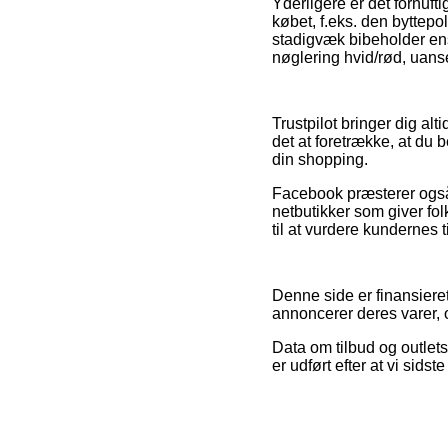
Yderligere er det fornuf
købet, f.eks. den byttepol
stadigvæk bibeholder en
nøglering hvid/rød, uanse
Trustpilot bringer dig al
det at foretrække, at du 
din shopping.
Facebook præsterer også ri
netbutikker som giver fol
til at vurdere kundernes t
Denne side er finansiere
annoncerer deres varer, 
Data om tilbud og outlets
er udført efter at vi si