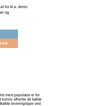
 fra bl.a. deres
mer og
Link
Det mest populære er for
 at kunne afhente de købte
etkøbte leveringstype ved