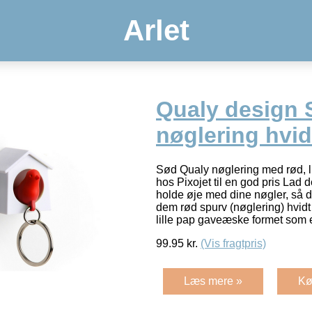
Arlet
Qualy design 
nøglering hvid
Sød Qualy nøglering med rød, li
hos Pixojet til en god pris Lad de
holde øje med dine nøgler, så du
dem rød spurv (nøglering) hvidt 
lille pap gaveæske formet som 
99.95
kr.
(Vis fragtpris)
Læs mere »
Kø