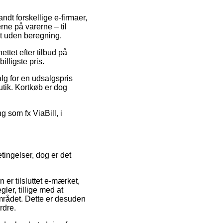
ndt forskellige e-firmaer,
rne på varerne – til
gt uden beregning.
ettet efter tilbud på
lligste pris.
alg for en udsalgspris
utik. Kortkøb er dog
g som fx ViaBill, i
tingelser, dog er det
er tilsluttet e-mærket,
ler, tillige med at
mrådet. Dette er desuden
rdre.