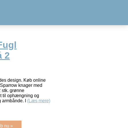
Fugl
á 2
edes design. Køb online
ok Sparrow knager med
 stk. grønne
t til ophængning og
og armbånde. I
(Læs mere)
b nu »