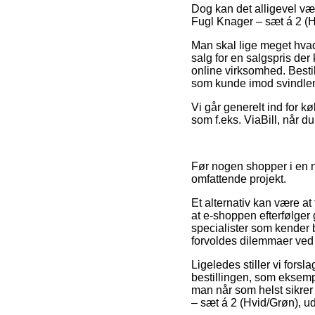
Dog kan det alligevel væ
Fugl Knager – sæt á 2 (H
Man skal lige meget hvad 
salg for en salgspris der 
online virksomhed. Bestil
som kunde imod svindlend
Vi går generelt ind for k
som f.eks. ViaBill, når d
Før nogen shopper i en 
omfattende projekt.
Et alternativ kan være at 
at e-shoppen efterfølger 
specialister som kender b
forvoldes dilemmaer ved d
Ligeledes stiller vi fors
bestillingen, som eksempe
man når som helst sikrer
– sæt á 2 (Hvid/Grøn), ud