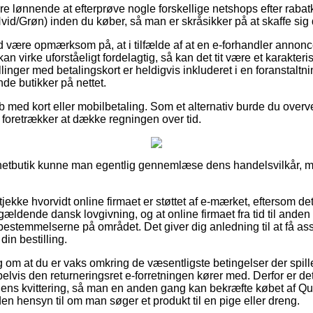
re lønnende at efterprøve nogle forskellige netshops efter raba
vid/Grøn) inden du køber, så man er skråsikker på at skaffe sig 
være opmærksom på, at i tilfælde af at en e-forhandler annoncere
kan virke uforståeligt fordelagtig, så kan det tit være et karakteri
linger med betalingskort er heldigvis inkluderet i en foranstaltni
e butikker på nettet.
øb med kort eller mobilbetaling. Som et alternativ burde du overve
u foretrækker at dække regningen over tid.
netbutik kunne man egentlig gennemlæse dens handelsvilkår, me
tjekke hvorvidt online firmaet er støttet af e-mærket, eftersom det
gældende dansk lovgivning, og at online firmaet fra tid til anden 
estemmelserne på området. Det giver dig anledning til at få assi
in bestilling.
lag om at du er vaks omkring de væsentligste betingelser der spill
lvis den returneringsret e-forretningen kører med. Derfor er de
 ens kvittering, så man en anden gang kan bekræfte købet af Q
en hensyn til om man søger et produkt til en pige eller dreng.