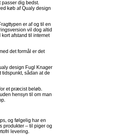
t passer dig bedst.
ved køb af Qualy design
ragttypen er af og til en
ngsversion vil dog altid
ort afstand til internet
med det formål er det
Qualy design Fugl Knager
t tidspunkt, sådan at de
.
for et præcist beløb.
– uden hensyn til om man
op.
ops, og følgelig har en
 produkter – til piger og
ofri levering.