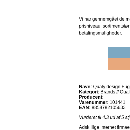
Vi har gennemgået de mes
prisniveau, sortimentstø
betalingsmuligheder.
Navn:
Qualy design Fugl
Kategori:
Brands // Qual
Producent:
Varenummer:
101441
EAN:
8858782105633
Vurderet til
4.3
ud af 5 st
Adskillige internet firmae