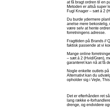
at få bragt ordren til en 
Metoden er altså super l
Fugl Knager – sæt á 2 (H
Du burde ydermere planlægg
anelse mere bekostelig, 
være selv at hente ordren
forretningens adresse.
Fragttiden på Brands // Q
faktisk passende at vi ko
Mange online forretninge
– sæt á 2 (Hvid/Grøn), me
garanteret kan nå at få d
Nogle enkelte outlets på 
Alternativt kan du udvælg
opholder sig i Vejle, This
Det er efterhånden ret så 
lang række e-forhandlere 
drenge, og endvidere også