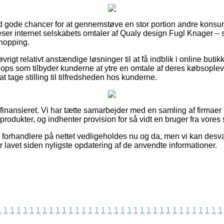
ltid gode chancer for at gennemstøve en stor portion andre konsu
 beser internet selskabets omtaler af Qualy design Fugl Knager –
shopping.
rigt relativt anstændige løsninger til at få indblik i online but
ops som tilbyder kunderne at ytre en omtale af deres købsoplev
 at tage stilling til tilfredsheden hos kunderne.
inansieret. Vi har tætte samarbejder med en samling af firmaer p
rodukter, og indhenter provision for så vidt en bruger fra vores
 forhandlere på nettet vedligeholdes nu og da, men vi kan desv
 lavet siden nyligste opdatering af de anvendte informationer.
1
1
1
1
1
1
1
1
1
1
1
1
1
1
1
1
1
1
1
1
1
1
1
1
1
1
1
1
1
1
1
1
1
1
1