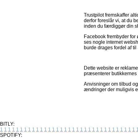
Trustpilot fremskaffer a
derfor foreslår vi, at du
inden du færdiggør din 
Facebook frembyder for øv
ses nogle internet websh
burde drages fordel af til
Dette website er reklamef
præsenterer butikkernes p
Anvisninger om tilbud og
ændringer der muligvis er
BITLY:
1
1
1
1
1
1
1
1
1
1
1
1
1
1
1
1
1
1
1
1
1
1
1
1
1
1
1
1
1
1
1
1
1
1
SPOTIFY: