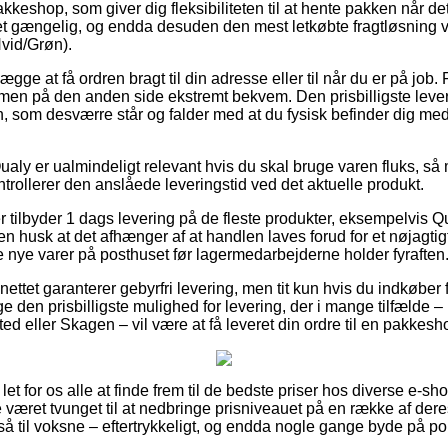
pakkeshop, som giver dig fleksibiliteten til at hente pakken når de
et gængelig, og endda desuden den mest letkøbte fragtløsning 
vid/Grøn).
e at få ordren bragt til din adresse eller til når du er på job. F
men på den anden side ekstremt bekvem. Den prisbilligste leveri
, som desværre står og falder med at du fysisk befinder dig med k
ualy er ualmindeligt relevant hvis du skal bruge varen fluks, så 
ntrollerer den anslåede leveringstid ved det aktuelle produkt.
r tilbyder 1 dags levering på de fleste produkter, eksempelvis 
n husk at det afhænger af at handlen laves forud for et nøjagtig
e nye varer på posthuset før lagermedarbejderne holder fyraften
nettet garanterer gebyrfri levering, men tit kun hvis du indkøber 
e den prisbilligste mulighed for levering, der i mange tilfælde 
ted eller Skagen – vil være at få leveret din ordre til en pakkesh
let for os alle at finde frem til de bedste priser hos diverse e-sh
været tvunget til at nedbringe prisniveauet på en række af deres
 til voksne – eftertrykkeligt, og endda nogle gange byde på port