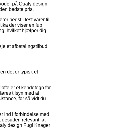
tkoder på Qualy design
den bedste pris.
r bedst i test varer til
stika der viser en fup
ng, hvilket hjælper dig
je et afbetalingstilbud
n det er typisk et
 ofte er et kendetegn for
føres tilsyn med af
stance, for så vidt du
er ind i forbindelse med
t desuden relevant, at
ualy design Fugl Knager