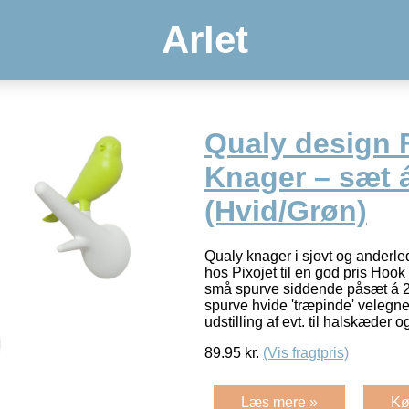
Arlet
Qualy design 
Knager – sæt 
(Hvid/Grøn)
Qualy knager i sjovt og anderl
hos Pixojet til en god pris Ho
små spurve siddende påsæt á 2
spurve hvide 'træpinde' velegne
udstilling af evt. til halskæder 
89.95
kr.
(Vis fragtpris)
Læs mere »
Kø