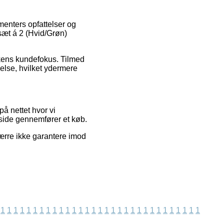
menters opfattelser og
 sæt á 2 (Hvid/Grøn)
ikkens kundefokus. Tilmed
else, hvilket ydermere
å nettet hvor vi
 side gennemfører et køb.
ærre ikke garantere imod
1
1
1
1
1
1
1
1
1
1
1
1
1
1
1
1
1
1
1
1
1
1
1
1
1
1
1
1
1
1
1