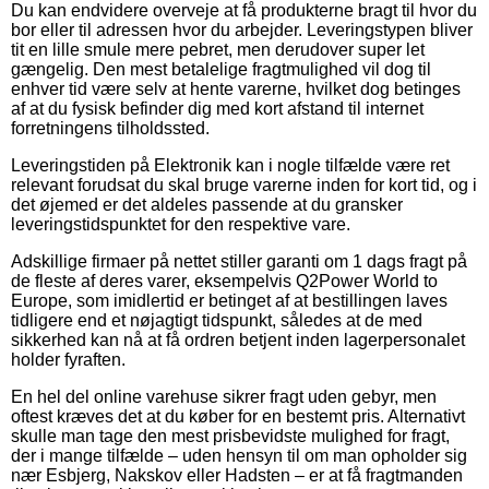
Du kan endvidere overveje at få produkterne bragt til hvor du
bor eller til adressen hvor du arbejder. Leveringstypen bliver
tit en lille smule mere pebret, men derudover super let
gængelig. Den mest betalelige fragtmulighed vil dog til
enhver tid være selv at hente varerne, hvilket dog betinges
af at du fysisk befinder dig med kort afstand til internet
forretningens tilholdssted.
Leveringstiden på Elektronik kan i nogle tilfælde være ret
relevant forudsat du skal bruge varerne inden for kort tid, og i
det øjemed er det aldeles passende at du gransker
leveringstidspunktet for den respektive vare.
Adskillige firmaer på nettet stiller garanti om 1 dags fragt på
de fleste af deres varer, eksempelvis Q2Power World to
Europe, som imidlertid er betinget af at bestillingen laves
tidligere end et nøjagtigt tidspunkt, således at de med
sikkerhed kan nå at få ordren betjent inden lagerpersonalet
holder fyraften.
En hel del online varehuse sikrer fragt uden gebyr, men
oftest kræves det at du køber for en bestemt pris. Alternativt
skulle man tage den mest prisbevidste mulighed for fragt,
der i mange tilfælde – uden hensyn til om man opholder sig
nær Esbjerg, Nakskov eller Hadsten – er at få fragtmanden