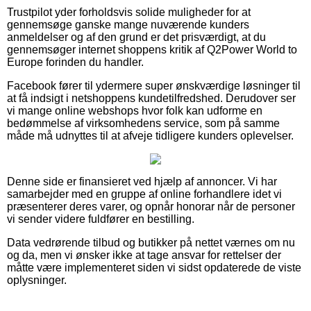
Trustpilot yder forholdsvis solide muligheder for at
gennemsøge ganske mange nuværende kunders
anmeldelser og af den grund er det prisværdigt, at du
gennemsøger internet shoppens kritik af Q2Power World to
Europe forinden du handler.
Facebook fører til ydermere super ønskværdige løsninger til
at få indsigt i netshoppens kundetilfredshed. Derudover ser
vi mange online webshops hvor folk kan udforme en
bedømmelse af virksomhedens service, som på samme
måde må udnyttes til at afveje tidligere kunders oplevelser.
Denne side er finansieret ved hjælp af annoncer. Vi har
samarbejder med en gruppe af online forhandlere idet vi
præsenterer deres varer, og opnår honorar når de personer
vi sender videre fuldfører en bestilling.
Data vedrørende tilbud og butikker på nettet værnes om nu
og da, men vi ønsker ikke at tage ansvar for rettelser der
måtte være implementeret siden vi sidst opdaterede de viste
oplysninger.