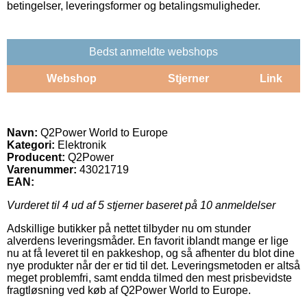
betingelser, leveringsformer og betalingsmuligheder.
Bedst anmeldte webshops
Webshop
Stjerner
Link
Navn:
Q2Power World to Europe
Kategori:
Elektronik
Producent:
Q2Power
Varenummer:
43021719
EAN:
Vurderet til
4
ud af 5 stjerner baseret på
10
anmeldelser
Adskillige butikker på nettet tilbyder nu om stunder
alverdens leveringsmåder. En favorit iblandt mange er lige
nu at få leveret til en pakkeshop, og så afhenter du blot dine
nye produkter når der er tid til det. Leveringsmetoden er altså
meget problemfri, samt endda tilmed den mest prisbevidste
fragtløsning ved køb af Q2Power World to Europe.