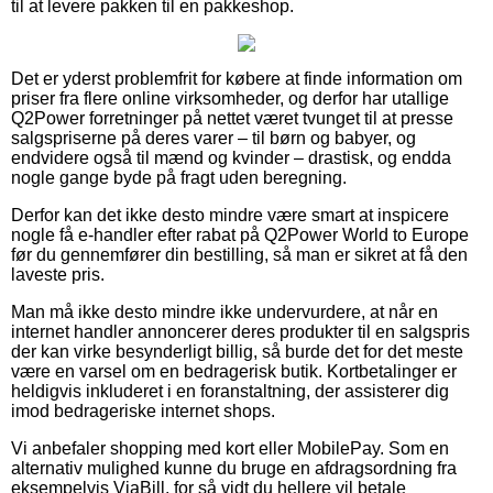
til at levere pakken til en pakkeshop.
Det er yderst problemfrit for købere at finde information om
priser fra flere online virksomheder, og derfor har utallige
Q2Power forretninger på nettet været tvunget til at presse
salgspriserne på deres varer – til børn og babyer, og
endvidere også til mænd og kvinder – drastisk, og endda
nogle gange byde på fragt uden beregning.
Derfor kan det ikke desto mindre være smart at inspicere
nogle få e-handler efter rabat på Q2Power World to Europe
før du gennemfører din bestilling, så man er sikret at få den
laveste pris.
Man må ikke desto mindre ikke undervurdere, at når en
internet handler annoncerer deres produkter til en salgspris
der kan virke besynderligt billig, så burde det for det meste
være en varsel om en bedragerisk butik. Kortbetalinger er
heldigvis inkluderet i en foranstaltning, der assisterer dig
imod bedrageriske internet shops.
Vi anbefaler shopping med kort eller MobilePay. Som en
alternativ mulighed kunne du bruge en afdragsordning fra
eksempelvis ViaBill, for så vidt du hellere vil betale