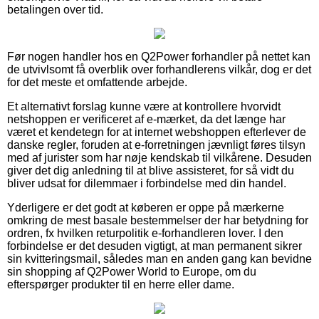
betalingen over tid.
Før nogen handler hos en Q2Power forhandler på nettet kan
de utvivlsomt få overblik over forhandlerens vilkår, dog er det
for det meste et omfattende arbejde.
Et alternativt forslag kunne være at kontrollere hvorvidt
netshoppen er verificeret af e-mærket, da det længe har
været et kendetegn for at internet webshoppen efterlever de
danske regler, foruden at e-forretningen jævnligt føres tilsyn
med af jurister som har nøje kendskab til vilkårene. Desuden
giver det dig anledning til at blive assisteret, for så vidt du
bliver udsat for dilemmaer i forbindelse med din handel.
Yderligere er det godt at køberen er oppe på mærkerne
omkring de mest basale bestemmelser der har betydning for
ordren, fx hvilken returpolitik e-forhandleren lover. I den
forbindelse er det desuden vigtigt, at man permanent sikrer
sin kvitteringsmail, således man en anden gang kan bevidne
sin shopping af Q2Power World to Europe, om du
efterspørger produkter til en herre eller dame.