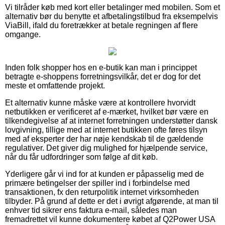
Vi tilråder køb med kort eller betalinger med mobilen. Som et
alternativ bør du benytte et afbetalingstilbud fra eksempelvis
ViaBill, ifald du foretrækker at betale regningen af flere
omgange.
Inden folk shopper hos en e-butik kan man i princippet
betragte e-shoppens forretningsvilkår, det er dog for det
meste et omfattende projekt.
Et alternativ kunne måske være at kontrollere hvorvidt
netbutikken er verificeret af e-mærket, hvilket bør være en
tilkendegivelse af at internet forretningen understøtter dansk
lovgivning, tillige med at internet butikken ofte føres tilsyn
med af eksperter der har nøje kendskab til de gældende
regulativer. Det giver dig mulighed for hjælpende service,
når du får udfordringer som følge af dit køb.
Yderligere går vi ind for at kunden er påpasselig med de
primære betingelser der spiller ind i forbindelse med
transaktionen, fx den returpolitik internet virksomheden
tilbyder. På grund af dette er det i øvrigt afgørende, at man til
enhver tid sikrer ens faktura e-mail, således man
fremadrettet vil kunne dokumentere købet af Q2Power USA