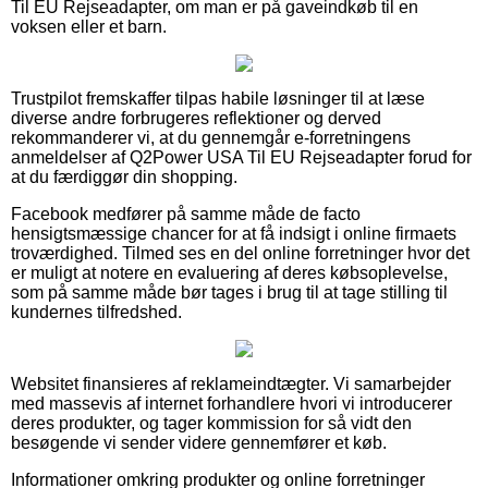
Til EU Rejseadapter, om man er på gaveindkøb til en
voksen eller et barn.
Trustpilot fremskaffer tilpas habile løsninger til at læse
diverse andre forbrugeres reflektioner og derved
rekommanderer vi, at du gennemgår e-forretningens
anmeldelser af Q2Power USA Til EU Rejseadapter forud for
at du færdiggør din shopping.
Facebook medfører på samme måde de facto
hensigtsmæssige chancer for at få indsigt i online firmaets
troværdighed. Tilmed ses en del online forretninger hvor det
er muligt at notere en evaluering af deres købsoplevelse,
som på samme måde bør tages i brug til at tage stilling til
kundernes tilfredshed.
Websitet finansieres af reklameindtægter. Vi samarbejder
med massevis af internet forhandlere hvori vi introducerer
deres produkter, og tager kommission for så vidt den
besøgende vi sender videre gennemfører et køb.
Informationer omkring produkter og online forretninger