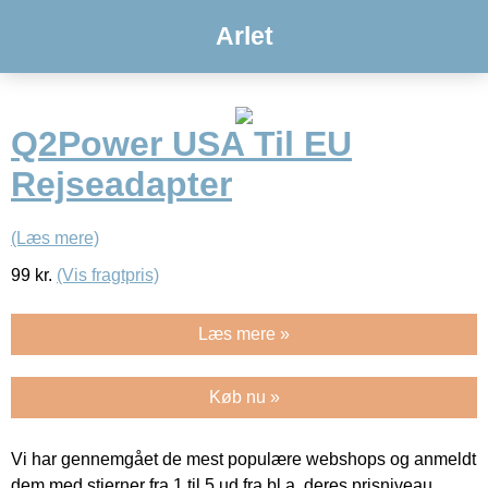
Arlet
Q2Power USA Til EU
Rejseadapter
(Læs mere)
99
kr.
(Vis fragtpris)
Læs mere »
Køb nu »
Vi har gennemgået de mest populære webshops og anmeldt
dem med stjerner fra 1 til 5 ud fra bl.a. deres prisniveau,