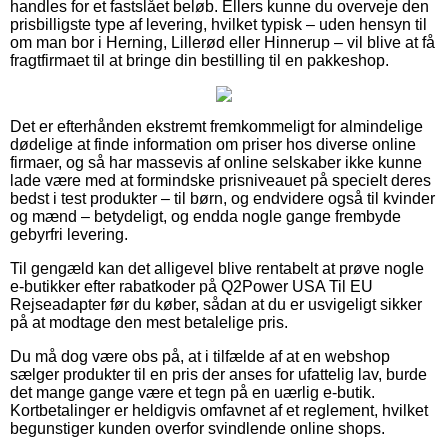
handles for et fastslået beløb. Ellers kunne du overveje den
prisbilligste type af levering, hvilket typisk – uden hensyn til
om man bor i Herning, Lillerød eller Hinnerup – vil blive at få
fragtfirmaet til at bringe din bestilling til en pakkeshop.
Det er efterhånden ekstremt fremkommeligt for almindelige
dødelige at finde information om priser hos diverse online
firmaer, og så har massevis af online selskaber ikke kunne
lade være med at formindske prisniveauet på specielt deres
bedst i test produkter – til børn, og endvidere også til kvinder
og mænd – betydeligt, og endda nogle gange frembyde
gebyrfri levering.
Til gengæld kan det alligevel blive rentabelt at prøve nogle
e-butikker efter rabatkoder på Q2Power USA Til EU
Rejseadapter før du køber, sådan at du er usvigeligt sikker
på at modtage den mest betalelige pris.
Du må dog være obs på, at i tilfælde af at en webshop
sælger produkter til en pris der anses for ufattelig lav, burde
det mange gange være et tegn på en uærlig e-butik.
Kortbetalinger er heldigvis omfavnet af et reglement, hvilket
begunstiger kunden overfor svindlende online shops.