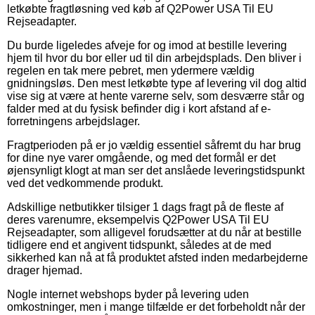
letkøbte fragtløsning ved køb af Q2Power USA Til EU
Rejseadapter.
Du burde ligeledes afveje for og imod at bestille levering
hjem til hvor du bor eller ud til din arbejdsplads. Den bliver i
regelen en tak mere pebret, men ydermere vældig
gnidningsløs. Den mest letkøbte type af levering vil dog altid
vise sig at være at hente varerne selv, som desværre står og
falder med at du fysisk befinder dig i kort afstand af e-
forretningens arbejdslager.
Fragtperioden på er jo vældig essentiel såfremt du har brug
for dine nye varer omgående, og med det formål er det
øjensynligt klogt at man ser det anslåede leveringstidspunkt
ved det vedkommende produkt.
Adskillige netbutikker tilsiger 1 dags fragt på de fleste af
deres varenumre, eksempelvis Q2Power USA Til EU
Rejseadapter, som alligevel forudsætter at du når at bestille
tidligere end et angivent tidspunkt, således at de med
sikkerhed kan nå at få produktet afsted inden medarbejderne
drager hjemad.
Nogle internet webshops byder på levering uden
omkostninger, men i mange tilfælde er det forbeholdt når der