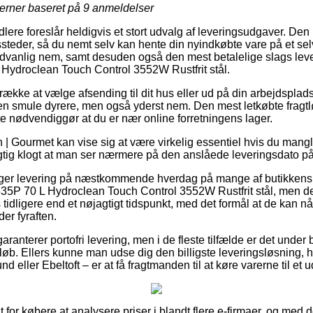
jerner baseret på
9
anmeldelser
lere foreslår heldigvis et stort udvalg af leveringsudgaver. Den
eder, så du nemt selv kan hente din nyindkøbte vare på et selv
dvanlig nem, samt desuden også den mest betalelige slags leve
ydroclean Touch Control 3552W Rustfrit stål.
ække at vælge afsending til dit hus eller ud på din arbejdspla
 en smule dyrere, men også yderst nem. Den mest letkøbte fragtl
te nødvendiggør at du er nær online forretningens lager.
| Gourmet kan vise sig at være virkelig essentiel hvis du mangle
igtig klogt at man ser nærmere på den anslåede leveringsdato på
lsiger levering på næstkommende hverdag på mange af butikkens
5P 70 L Hydroclean Touch Control 3552W Rustfrit stål, men de
tidligere end et nøjagtigt tidspunkt, med det formål at de kan nå 
der fyraften.
aranterer portofri levering, men i de fleste tilfælde er det under
løb. Ellers kunne man udse dig den billigste leveringsløsning, h
 eller Ebeltoft – er at få fragtmanden til at køre varerne til et 
 for købere at analysere priser i blandt flere e-firmaer, og med d