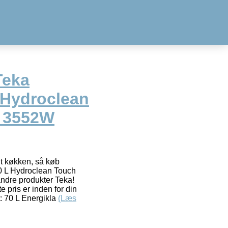
Teka
 Hydroclean
l 3552W
it køkken, så køb
 L Hydroclean Touch
andre produkter Teka!
e pris er inden for din
t: 70 L Energikla
(Læs