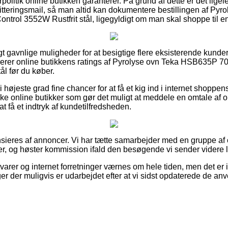
politik online butikken garanterer. På grund af dette er det ligel
itteringsmail, så man altid kan dokumentere bestillingen af P
ntrol 3552W Rustfrit stål, ligegyldigt om man skal shoppe til e
igt gavnlige muligheder for at besigtige flere eksisterende kunde
inerer online butikkens ratings af Pyrolyse ovn Teka HSB635P 
ål før du køber.
højeste grad fine chancer for at få et kig ind i internet shoppen
e online butikker som gør det muligt at meddele en omtale af o
at få et indtryk af kundetilfredsheden.
eres af annoncer. Vi har tætte samarbejder med en gruppe af o
er, og høster kommission ifald den besøgende vi sender videre l
rer og internet forretninger værnes om hele tiden, men det er ik
er der muligvis er udarbejdet efter at vi sidst opdaterede de an