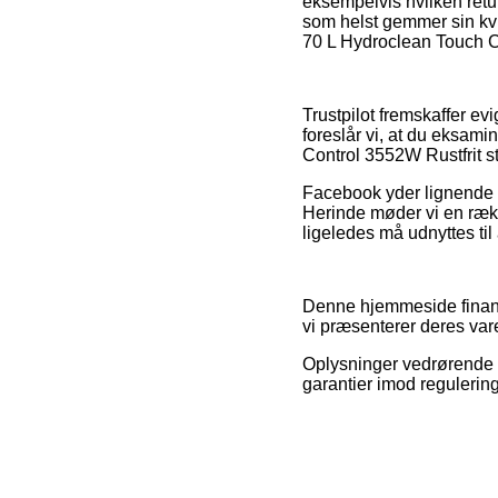
eksempelvis hvilken retur
som helst gemmer sin kv
70 L Hydroclean Touch Co
Trustpilot fremskaffer ev
foreslår vi, at du eksam
Control 3552W Rustfrit st
Facebook yder lignende i 
Herinde møder vi en rækk
ligeledes må udnyttes til 
Denne hjemmeside finansi
vi præsenterer deres var
Oplysninger vedrørende va
garantier imod regulering