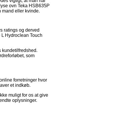
edes vigtigt, at man når
yrolyse ovn Teka HSB635P
n mand eller kvinde.
rs ratings og derved
70 L Hydroclean Touch
s kundetilfredshed.
rdreforløbet, som
nline forretninger hvor
aver et indkøb.
ke muligt for os at give
vendte oplysninger.