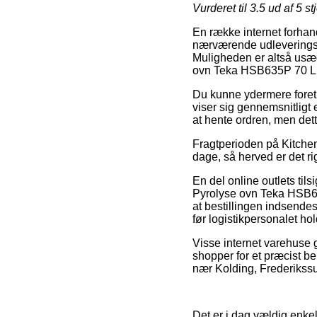
Vurderet til
3.5
ud af 5 st
En række internet forhand
nærværende udleveringsst
Muligheden er altså usæ
ovn Teka HSB635P 70 L H
Du kunne ydermere foretr
viser sig gennemsnitligt
at hente ordren, men det
Fragtperioden på Kitchen 
dage, så herved er det r
En del online outlets ti
Pyrolyse ovn Teka HSB63
at bestillingen indsendes 
før logistikpersonalet hol
Visse internet varehuse g
shopper for et præcist be
nær Kolding, Frederikssund
Det er i dag vældig enkelt