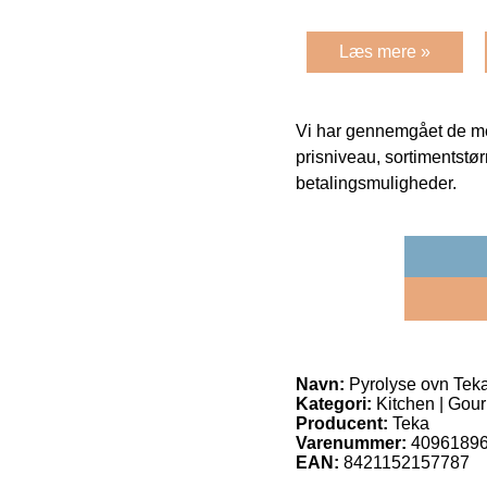
Læs mere »
Vi har gennemgået de mes
prisniveau, sortimentstø
betalingsmuligheder.
Navn:
Pyrolyse ovn Teka
Kategori:
Kitchen | Gou
Producent:
Teka
Varenummer:
4096189
EAN:
8421152157787