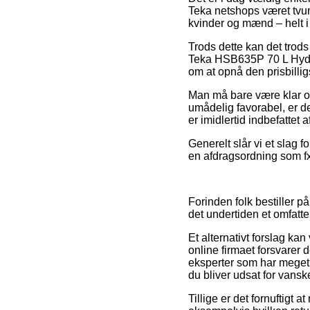
Teka netshops været tvung
kvinder og mænd – helt i
Trods dette kan det trods
Teka HSB635P 70 L Hydroc
om at opnå den prisbilligs
Man må bare være klar ove
umådelig favorabel, er de
er imidlertid indbefattet
Generelt slår vi et slag 
en afdragsordning som fx V
Forinden folk bestiller p
det undertiden et omfatt
Et alternativt forslag ka
online firmaet forsvarer d
eksperter som har meget 
du bliver udsat for vansk
Tillige er det fornuftigt