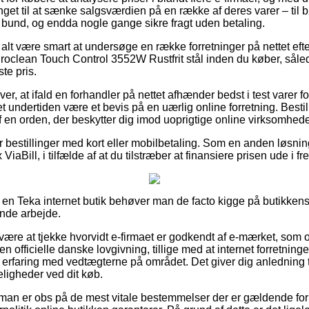
et til at sænke salgsværdien på en række af deres varer – til bør
 bund, og endda nogle gange sikre fragt uden betaling.
 alt være smart at undersøge en række forretninger på nettet eft
lean Touch Control 3552W Rustfrit stål inden du køber, således
te pris.
r, at ifald en forhandler på nettet afhænder bedst i test varer fo
t undertiden være et bevis på en uærlig online forretning. Besti
 af en orden, der beskytter dig imod uoprigtige online virksomhede
for bestillinger med kort eller mobilbetaling. Som en anden løsnin
iaBill, i tilfælde af at du tilstræber at finansiere prisen ude i fr
å en Teka internet butik behøver man de facto kigge på butikkens
ende arbejde.
n være at tjekke hvorvidt e-firmaet er godkendt af e-mærket, som o
en officielle danske lovgivning, tillige med at internet forretnin
erfaring med vedtægterne på området. Det giver dig anledning t
eligheder ved dit køb.
 at man er obs på de mest vitale bestemmelser der er gældende for