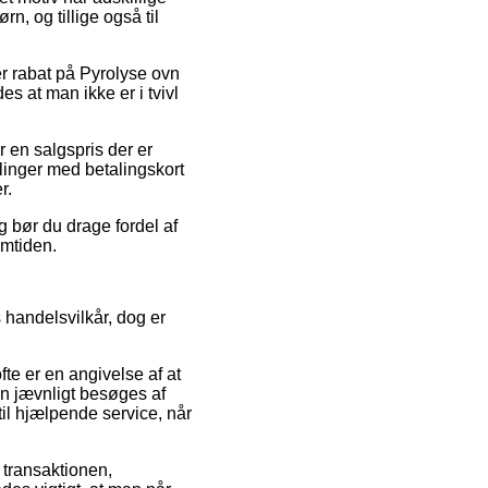
n, og tillige også til
er rabat på Pyrolyse ovn
 at man ikke er i tvivl
r en salgspris der er
llinger med betalingskort
r.
g bør du drage fordel af
emtiden.
 handelsvilkår, dog er
fte er en angivelse af at
gen jævnligt besøges af
il hjælpende service, når
 transaktionen,