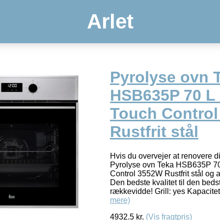
Arlet
Pyrolyse ovn 
HSB635P 70 L
Touch Contro
Rustfrit stål
Hvis du overvejer at renovere d
Pyrolyse ovn Teka HSB635P 70
Control 3552W Rustfrit stål og 
Den bedste kvalitet til den bedst
rækkevidde! Grill: yes Kapacite
mere)
4932.5
kr.
(Vis fragtpris)