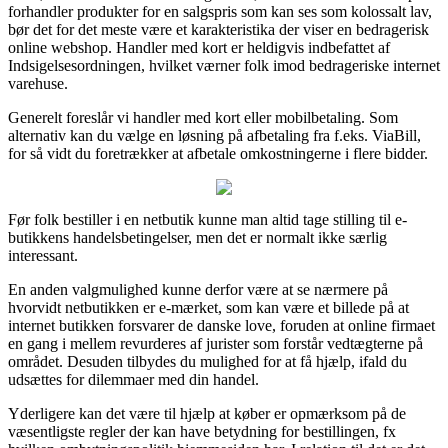
forhandler produkter for en salgspris som kan ses som kolossalt lav,
bør det for det meste være et karakteristika der viser en bedragerisk
online webshop. Handler med kort er heldigvis indbefattet af
Indsigelsesordningen, hvilket værner folk imod bedrageriske internet
varehuse.
Generelt foreslår vi handler med kort eller mobilbetaling. Som
alternativ kan du vælge en løsning på afbetaling fra f.eks. ViaBill,
for så vidt du foretrækker at afbetale omkostningerne i flere bidder.
Før folk bestiller i en netbutik kunne man altid tage stilling til e-
butikkens handelsbetingelser, men det er normalt ikke særlig
interessant.
En anden valgmulighed kunne derfor være at se nærmere på
hvorvidt netbutikken er e-mærket, som kan være et billede på at
internet butikken forsvarer de danske love, foruden at online firmaet
en gang i mellem revurderes af jurister som forstår vedtægterne på
området. Desuden tilbydes du mulighed for at få hjælp, ifald du
udsættes for dilemmaer med din handel.
Yderligere kan det være til hjælp at køber er opmærksom på de
væsentligste regler der kan have betydning for bestillingen, fx