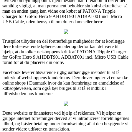
hvilken ombytningspolitik hjemmesiden har. I relation til det er det
samtidig vigtigt, at man permanent beholder sin købsbekræftelse, så
man en anden gang kan vidne om købet af PATONA Tripple
Charger for GoPro Hero 9 AHDBT901 ADBAT001 incl. Micro
USB Cable, uden hensyn til om du er dame eller herre.
Trustpilot tilbyder en del fortræffelige muligheder for at kortlægge
flere forhenværende køberes omtaler og derfor kan det være til
hjælp, at du tolker netshoppens kritik af PATONA Tripple Charger
for GoPro Hero 9 AHDBT901 ADBAT001 incl. Micro USB Cable
forud for at du placerer din ordre.
Facebook leverer tilsvarende rigtig uafhængige metoder til at få
indtryk af webshoppens kundefokus. Derudover møder vi en række
online shops i Danmark hvor du kan frembringe en anmeldelse af
købsoplevelsen, som også bør bruges til at få et indblik i
tilfredsheden hos kunderne.
Dette website er finansieret ved hjælp af reklamer. Vi hjælper en
gruppe internet forretninger derved at vi introducerer forretningernes
tilbud, og høster betaling under forudsætning af at den besøgende vi
sender videre udfører en transaktion.