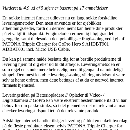
Vurderet til
4.9
ud af 5 stjerner baseret på
17
anmeldelser
En række internet firmaer udlover nu en lang række forskellige
leveringsmetoder. Den mest anvendte er for øjeblikket
afhentningssteder, fordi du dermed nemt kan hente dine produkter
på et valgfrit tidspunkt. Fragtmetoden er nemlig i høj grad let
gængelig, samt tit desuden den prisbilligste fragtløsning ved køb af
PATONA Tripple Charger for GoPro Hero 9 AHDBT901
ADBAT001 incl. Micro USB Cable.
Du kan på samme måde beslutte dig for at bestille produkterne til
levering hjem til dig eller ud til dit arbejde. Leveringsmetoden er
som regel en smule mere bekostelig, men til gengæld ualmindeligt
simpel. Den mest letkøbte leveringsløsning vil dog utvivlsomt være
selv at hente ordren, men dette betinges af at du er nærved internet
firmaets hjemsted.
Leveringstiden på Batteriopladere // Oplader til Video- /
Digitalkamera // GoPro kan være ekstremt bestemmende ifald vi har
behov for din pakke straks, så i det øjemed er det ret relevant at man
checker leveringstidspunktet på det relevante produkt.
Adskillige internet handler tilsiger levering på blot en enkelt hverdag
på de fleste produkter, eksempelvis PATONA Tripple Charger for