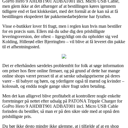
GoPro Hero 9 AHDBT901 ADBAT001 incl. Micro USB Cable,
men glem ikke at det afhænger af at bestillingen køres igennem
tidligere end et fast klokkeslæt, med det formål at de kan nå at få
bestillingen ekspederet før pakkemedarbejderne har fyraften.
Visse e-butikker lover fri fragt, men i reglen kun hvis man bestiller
for en præcis sum. Ellers må du udse dig den prisbilligste
leveringsversion, der oftest – ligegyldigt om du opholder sig ved
Kolding, Hillerød eller Bjerringbro – vil blive at få leveret din pakke
til et afhentningssted.
Det er efterhånden særdeles problemfrit for folk at søge information
om priser hos flere online firmaer, og på grund af dette har mange
online shops været presset til at at sænke udsalgspriserne på deres
varer – til babyer og børn, og yderligere også til mænd og kvinder –
kolossalt, og endda nogle gange sikre fragt uden betaling.
Men det kan alligevel blive profitabelt at kontrollere nogle enkelte
forretninger på nettet efter udsalg på PATONA Tripple Charger for
GoPro Hero 9 AHDBT901 ADBAT001 incl. Micro USB Cable
forinden du bestiller, så man er på den sikre side med at opnå den
prisbilligste pris.
Du bør ikke desto mindre ikke glemme, at i tilfælde af at en shop