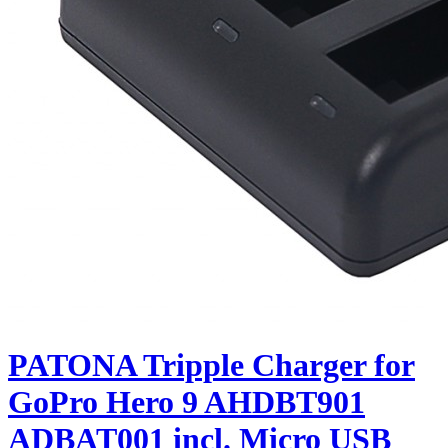
PATONA Tripple Charger for
GoPro Hero 9 AHDBT901
ADBAT001 incl. Micro USB