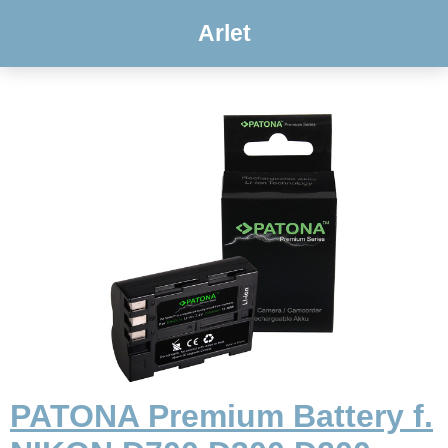
Arlet
PATONA Premium Battery f.