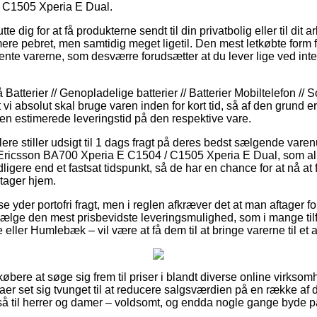
 C1505 Xperia E Dual.
e dig for at få produkterne sendt til din privatbolig eller til dit
 mere pebret, men samtidig meget ligetil. Den mest letkøbte form f
hente varerne, som desværre forudsætter at du lever lige ved i
atterier // Genopladelige batterier // Batterier Mobiltelefon // 
 vi absolut skal bruge varen inden for kort tid, så af den grund 
den estimerede leveringstid på den respektive vare.
ere stiller udsigt til 1 dags fragt på deres bedst sælgende var
ricsson BA700 Xperia E C1504 / C1505 Xperia E Dual, som all
dligere end et fastsat tidspunkt, så de har en chance for at nå at
 tager hjem.
e yder portofri fragt, men i reglen afkræver det at man aftager fo
lge den mest prisbevidste leveringsmulighed, som i mange ti
 eller Humlebæk – vil være at få dem til at bringe varerne til et 
or købere at søge sig frem til priser i blandt diverse online virkso
maer set sig tvunget til at reducere salgsværdien på en række af d
så til herrer og damer – voldsomt, og endda nogle gange byde på