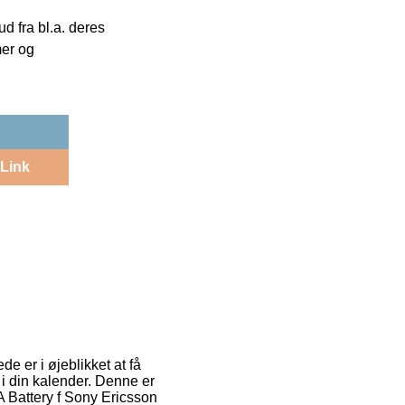
 fra bl.a. deres
mer og
Link
e er i øjeblikket at få
 i din kalender. Denne er
A Battery f Sony Ericsson