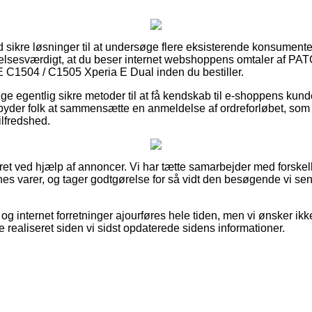
ltid sikre løsninger til at undersøge flere eksisterende konsume
lelsesværdigt, at du beser internet webshoppens omtaler af PA
 C1504 / C1505 Xperia E Dual inden du bestiller.
ige egentlig sikre metoder til at få kendskab til e-shoppens kunde
yder folk at sammensætte en anmeldelse af ordreforløbet, so
ilfredshed.
ret ved hjælp af annoncer. Vi har tætte samarbejder med forskell
es varer, og tager godtgørelse for så vidt den besøgende vi send
g internet forretninger ajourføres hele tiden, men vi ønsker ikke
 realiseret siden vi sidst opdaterede sidens informationer.