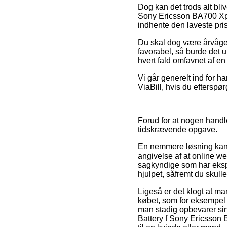
Dog kan det trods alt bli
Sony Ericsson BA700 Xpe
indhente den laveste pris
Du skal dog være årvågen 
favorabel, så burde det u
hvert fald omfavnet af e
Vi går generelt ind for h
ViaBill, hvis du efterspø
Forud for at nogen handl
tidskrævende opgave.
En nemmere løsning kan d
angivelse af at online w
sagkyndige som har ekspe
hjulpet, såfremt du skull
Ligeså er det klogt at m
købet, som for eksempel hv
man stadig opbevarer si
Battery f Sony Ericsson 