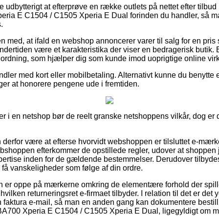
ve udbytterigt at efterprøve en række outlets på nettet efter tilb
ria E C1504 / C1505 Xperia E Dual forinden du handler, så man
.
med, at ifald en webshop annoncerer varer til salg for en pris s
ndertiden være et karakteristika der viser en bedragerisk butik. 
n ordning, som hjælper dig som kunde imod uoprigtige online vi
andler med kort eller mobilbetaling. Alternativt kunne du benytte
rger at honorere pengene ude i fremtiden.
er i en netshop bør de reelt granske netshoppens vilkår, dog er 
erfor være at efterse hvorvidt webshoppen er tilsluttet e-mærk
ebshoppen efterkommer de opstillede regler, udover at shoppen jæ
rtise inden for de gældende bestemmelser. Derudover tilbydes d
e få vanskeligheder som følge af din ordre.
an er oppe på mærkerne omkring de elementære forhold der spill
ilken returneringsret e-firmaet tilbyder. I relation til det er de
n faktura e-mail, så man en anden gang kan dokumentere besti
BA700 Xperia E C1504 / C1505 Xperia E Dual, ligegyldigt om ma