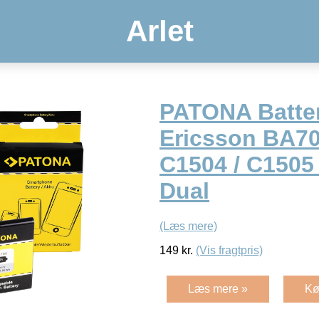
Arlet
PATONA Batter
Ericsson BA70
C1504 / C1505
Dual
(Læs mere)
149
kr.
(Vis fragtpris)
Læs mere »
Kø