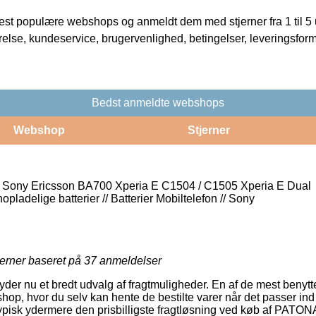
t populære webshops og anmeldt dem med stjerner fra 1 til 5 ud
rrelse, kundeservice, brugervenlighed, betingelser, leveringsfor
Bedst anmeldte webshops
Webshop
Stjerner
 Sony Ericsson BA700 Xperia E C1504 / C1505 Xperia E Dual
nopladelige batterier // Batterier Mobiltelefon // Sony
jerner baseret på
37
anmeldelser
der nu et bredt udvalg af fragtmuligheder. En af de mest benytted
shop, hvor du selv kan hente de bestilte varer når det passer ind
typisk ydermere den prisbilligste fragtløsning ved køb af PATON