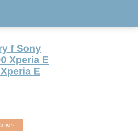
y f Sony
0 Xperia E
 Xperia E
b nu »