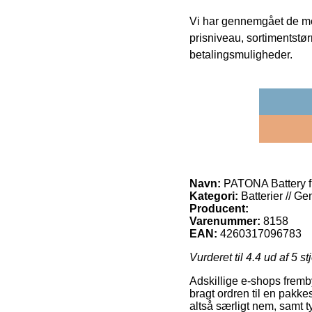
Vi har gennemgået de mes
prisniveau, sortimentstø
betalingsmuligheder.
Navn:
PATONA Battery f
Kategori:
Batterier // Ge
Producent:
Varenummer:
8158
EAN:
4260317096783
Vurderet til
4.4
ud af 5 st
Adskillige e-shops fremby
bragt ordren til en pakke
altså særligt nem, samt 