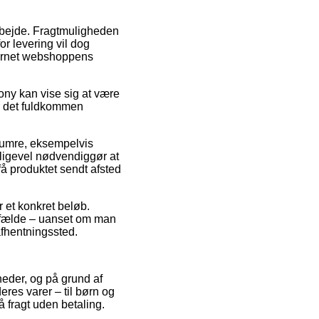
 arbejde. Fragtmuligheden
or levering vil dog
nternet webshoppens
Sony kan vise sig at være
er det fuldkommen
enumre, eksempelvis
igevel nødvendiggør at
 få produktet sendt afsted
r et konkret beløb.
lfælde – uanset om man
afhentningssted.
mheder, og på grund af
eres varer – til børn og
 fragt uden betaling.