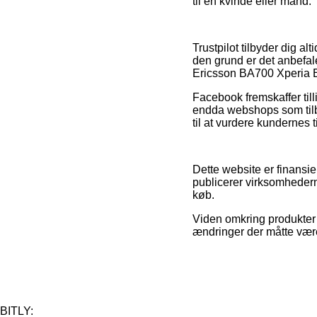
til en kvinde eller mand.
Trustpilot tilbyder dig a
den grund er det anbefa
Ericsson BA700 Xperia E
Facebook fremskaffer till
endda webshops som tilb
til at vurdere kundernes t
Dette website er finansie
publicerer virksomhedern
køb.
Viden omkring produkter o
ændringer der måtte være
BITLY: