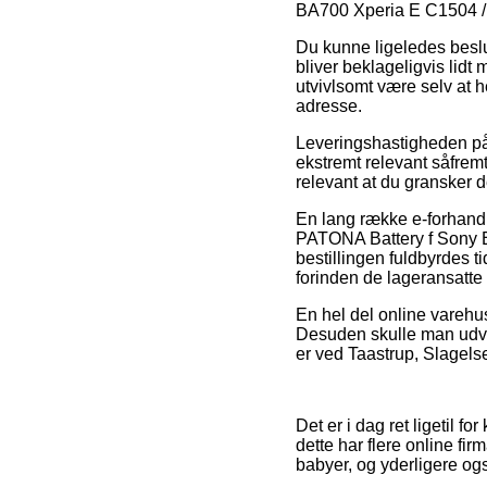
BA700 Xperia E C1504 /
Du kunne ligeledes beslutt
bliver beklageligvis lidt
utvivlsomt være selv at 
adresse.
Leveringshastigheden på B
ekstremt relevant såfremt
relevant at du gransker 
En lang række e-forhandl
PATONA Battery f Sony E
bestillingen fuldbyrdes ti
forinden de lageransatte
En hel del online varehus
Desuden skulle man udvæ
er ved Taastrup, Slagelse
Det er i dag ret ligetil f
dette har flere online fir
babyer, og yderligere og