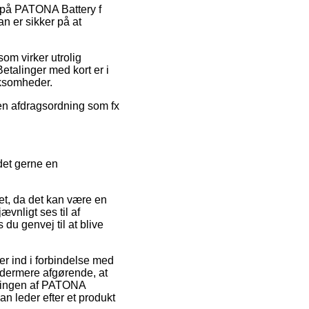
ud på PATONA Battery f
 er sikker på at
om virker utrolig
Betalinger med kort er i
rksomheder.
 en afdragsordning som fx
det gerne en
et, da det kan være en
vnligt ses til af
u genvej til at blive
er ind i forbindelse med
t ydermere afgørende, at
llingen af PATONA
n leder efter et produkt