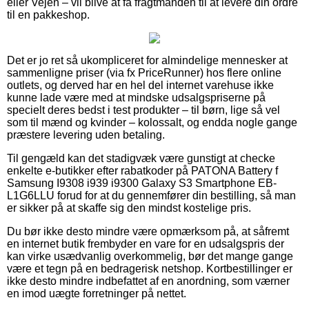
eller Vejen – vil blive at få fragtmanden til at levere din ordre
til en pakkeshop.
Det er jo ret så ukompliceret for almindelige mennesker at
sammenligne priser (via fx PriceRunner) hos flere online
outlets, og derved har en hel del internet varehuse ikke
kunne lade være med at mindske udsalgspriserne på
specielt deres bedst i test produkter – til børn, lige så vel
som til mænd og kvinder – kolossalt, og endda nogle gange
præstere levering uden betaling.
Til gengæld kan det stadigvæk være gunstigt at checke
enkelte e-butikker efter rabatkoder på PATONA Battery f
Samsung I9308 i939 i9300 Galaxy S3 Smartphone EB-
L1G6LLU forud for at du gennemfører din bestilling, så man
er sikker på at skaffe sig den mindst kostelige pris.
Du bør ikke desto mindre være opmærksom på, at såfremt
en internet butik frembyder en vare for en udsalgspris der
kan virke usædvanlig overkommelig, bør det mange gange
være et tegn på en bedragerisk netshop. Kortbestillinger er
ikke desto mindre indbefattet af en anordning, som værner
en imod uægte forretninger på nettet.