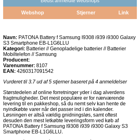
Bedst anmeldte webshops
Webshop
Stjerner
Link
Navn:
PATONA Battery f Samsung I9308 i939 i9300 Galaxy
S3 Smartphone EB-L1G6LLU
Kategori:
Batterier // Genopladelige batterier // Batterier
Mobiltelefon // Samsung
Producent:
Varenummer:
8107
EAN:
4260317091542
Vurderet til
3.7
ud af 5 stjerner baseret på
4
anmeldelser
Størstedelen af online forretninger yder i dag alverdens
fragtmuligheder. Det mest populære er for nærværende
levering til en pakkeshop, så du nemt selv kan hente de
nyindkøbte varer når det passer ind i din kalender.
Løsningen er altså vældig gnidningsløs, samt oftest
desuden den mest letkøbte leveringsform ved køb af
PATONA Battery f Samsung I9308 i939 i9300 Galaxy S3
Smartphone EB-L1G6LLU.