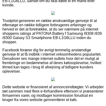
EB-L1G6LLU, uanset om du skal købe til en mand eller
kvinde.
Trustpilot genererer en række ønskværdige genveje til at
eftersøge en række tidligere forbrugeres erfaringer og
herved er det at foretrække, at du ser nærmere på internet
shoppens ratings af PATONA Battery f Samsung I9308 i939
i9300 Galaxy S3 Smartphone EB-L1G6LLU inden du
shopper.
Facebook forærer dig for øvrigt temmelig anstændige
genveje til at få indblik i internet virksomhedens popularitet.
Derudover ses mange internet outlets hvor det er muligt at
frembringe en bedømmelse af deres købsoplevelse, hvilket
tilmed kan tages i brug til afvejning af tidligere kunders
oplevelser.
Dette website er finansieret af annonceindtægter. Vi arbejder
tæt sammen med flere e-forhandlere eftersom vi præsenterer
firmaernes varer, og modtager kommission forudsat en
bruger fra vores website gennemfører et køb.