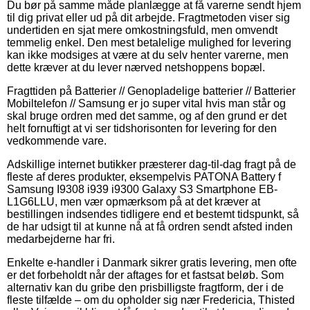
Du bør på samme måde planlægge at få varerne sendt hjem
til dig privat eller ud på dit arbejde. Fragtmetoden viser sig
undertiden en sjat mere omkostningsfuld, men omvendt
temmelig enkel. Den mest betalelige mulighed for levering
kan ikke modsiges at være at du selv henter varerne, men
dette kræver at du lever nærved netshoppens bopæl.
Fragttiden på Batterier // Genopladelige batterier // Batterier
Mobiltelefon // Samsung er jo super vital hvis man står og
skal bruge ordren med det samme, og af den grund er det
helt fornuftigt at vi ser tidshorisonten for levering for den
vedkommende vare.
Adskillige internet butikker præsterer dag-til-dag fragt på de
fleste af deres produkter, eksempelvis PATONA Battery f
Samsung I9308 i939 i9300 Galaxy S3 Smartphone EB-
L1G6LLU, men vær opmærksom på at det kræver at
bestillingen indsendes tidligere end et bestemt tidspunkt, så
de har udsigt til at kunne nå at få ordren sendt afsted inden
medarbejderne har fri.
Enkelte e-handler i Danmark sikrer gratis levering, men ofte
er det forbeholdt når der aftages for et fastsat beløb. Som
alternativ kan du gribe den prisbilligste fragtform, der i de
fleste tilfælde – om du opholder sig nær Fredericia, Thisted