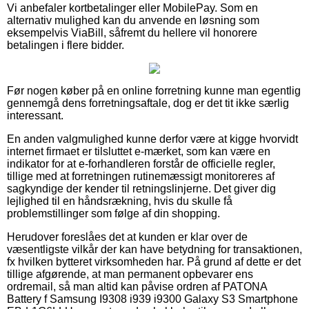
Vi anbefaler kortbetalinger eller MobilePay. Som en
alternativ mulighed kan du anvende en løsning som
eksempelvis ViaBill, såfremt du hellere vil honorere
betalingen i flere bidder.
Før nogen køber på en online forretning kunne man egentlig
gennemgå dens forretningsaftale, dog er det tit ikke særlig
interessant.
En anden valgmulighed kunne derfor være at kigge hvorvidt
internet firmaet er tilsluttet e-mærket, som kan være en
indikator for at e-forhandleren forstår de officielle regler,
tillige med at forretningen rutinemæssigt monitoreres af
sagkyndige der kender til retningslinjerne. Det giver dig
lejlighed til en håndsrækning, hvis du skulle få
problemstillinger som følge af din shopping.
Herudover foreslåes det at kunden er klar over de
væsentligste vilkår der kan have betydning for transaktionen,
fx hvilken bytteret virksomheden har. På grund af dette er det
tillige afgørende, at man permanent opbevarer ens
ordremail, så man altid kan påvise ordren af PATONA
Battery f Samsung I9308 i939 i9300 Galaxy S3 Smartphone