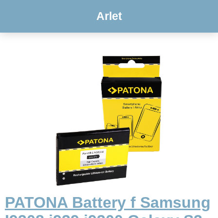
Arlet
PATONA Battery f Samsung