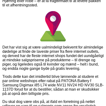
Hjørring eller Ribe – er at få fragtfirmaet til at levere pakken
til et afhentningssted.
Det har vist sig at være ualmindeligt bekvemt for almindelige
dødelige at finde de laveste priser fra flere internet outlets,
og derved har de fleste internet shops fundet det uundgåeligt
at mindske salgspriserne på produkterne – til drenge og
piger, og ligeledes også til kvinder og mænd – helt i bund,
og endda nogle gange byde på gratis levering.
Trods dette kan det imidlertid blive lønnende at studere et
par online webshops efter rabat på PATONA Battery f
Samsung Digimax i85 L74 wide NV11 NV24 HD NV30 SLB-
1137D forud for at du bestiller, sådan at man er skudsikker
på at opnå den billigste pris.
Du skal dog være obs på, at ifald en forretning på nettet
udlover en vare til en salgspris som anses for urealistisk