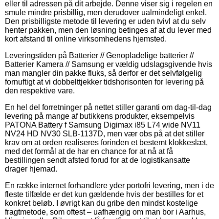
eller til adressen på dit arbejde. Denne viser sig i regelen en
smule mindre prisbillig, men derudover ualmindeligt enkel.
Den prisbilligste metode til levering er uden tvivl at du selv
henter pakken, men den løsning betinges af at du lever med
kort afstand til online virksomhedens hjemsted.
Leveringstiden på Batterier // Genopladelige batterier //
Batterier Kamera // Samsung er vældig udslagsgivende hvis
man mangler din pakke fluks, så derfor er det selvfølgelig
fornuftigt at vi dobbelttjekker tidshorisonten for levering på
den respektive vare.
En hel del forretninger på nettet stiller garanti om dag-til-dag
levering på mange af butikkens produkter, eksempelvis
PATONA Battery f Samsung Digimax i85 L74 wide NV11
NV24 HD NV30 SLB-1137D, men vær obs på at det stiller
krav om at orden realiseres forinden et bestemt klokkeslæt,
med det formål at de har en chance for at nå at få
bestillingen sendt afsted forud for at de logistikansatte
drager hjemad.
En række internet forhandlere yder portofri levering, men i de
fleste tilfælde er det kun gældende hvis der bestilles for et
konkret beløb. I øvrigt kan du gribe den mindst kostelige
fragtmetode, som oftest – uafhængig om man bor i Aarhus,