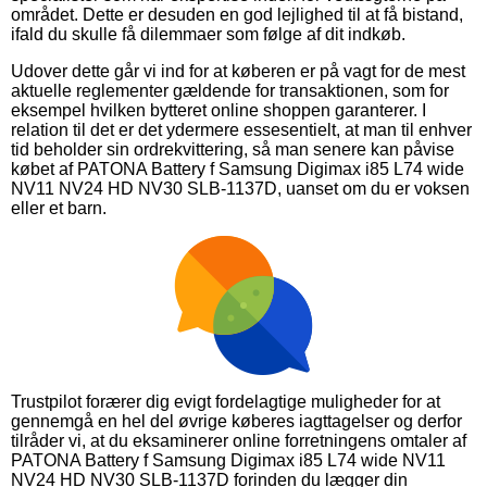
området. Dette er desuden en god lejlighed til at få bistand,
ifald du skulle få dilemmaer som følge af dit indkøb.
Udover dette går vi ind for at køberen er på vagt for de mest
aktuelle reglementer gældende for transaktionen, som for
eksempel hvilken bytteret online shoppen garanterer. I
relation til det er det ydermere essesentielt, at man til enhver
tid beholder sin ordrekvittering, så man senere kan påvise
købet af PATONA Battery f Samsung Digimax i85 L74 wide
NV11 NV24 HD NV30 SLB-1137D, uanset om du er voksen
eller et barn.
Trustpilot forærer dig evigt fordelagtige muligheder for at
gennemgå en hel del øvrige køberes iagttagelser og derfor
tilråder vi, at du eksaminerer online forretningens omtaler af
PATONA Battery f Samsung Digimax i85 L74 wide NV11
NV24 HD NV30 SLB-1137D forinden du lægger din