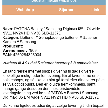
Bedst anmeldte webshops
Webshop
Stjerner
Link
Navn:
PATONA Battery f Samsung Digimax i85 L74 wide
NV11 NV24 HD NV30 SLB-1137D
Kategori:
Batterier // Genopladelige batterier // Batterier
Kamera // Samsung
Producent:
Varenummer:
7909
EAN:
4260284323004
Vurderet til
4.9
ud af 5 stjerner baseret på
8
anmeldelser
En lang række internet shops giver nu til dags diverse
forskellige muligheder for levering. En af favoritterne er p.t.
pakkeshops, og så skal du blot gå forbi efter dine varer på et
selvvalgt tidspunkt. Den er jo ultra fremkommelig, samt
mange gange desuden den mest prisbevidste
leveringsløsning ved køb af PATONA Battery f Samsung
Digimax i85 L74 wide NV11 NV24 HD NV30 SLB-1137D.
Du kunne ligeledes udse dig at vælge levering til din bopæl