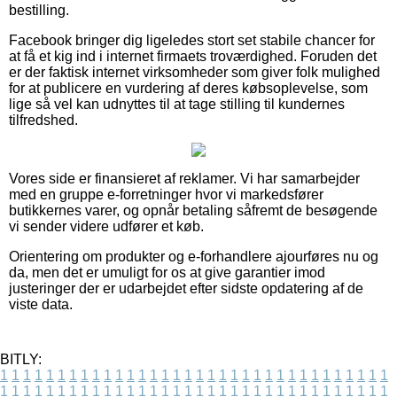
bestilling.
Facebook bringer dig ligeledes stort set stabile chancer for
at få et kig ind i internet firmaets troværdighed. Foruden det
er der faktisk internet virksomheder som giver folk mulighed
for at publicere en vurdering af deres købsoplevelse, som
lige så vel kan udnyttes til at tage stilling til kundernes
tilfredshed.
Vores side er finansieret af reklamer. Vi har samarbejder
med en gruppe e-forretninger hvor vi markedsfører
butikkernes varer, og opnår betaling såfremt de besøgende
vi sender videre udfører et køb.
Orientering om produkter og e-forhandlere ajourføres nu og
da, men det er umuligt for os at give garantier imod
justeringer der er udarbejdet efter sidste opdatering af de
viste data.
BITLY:
1
1
1
1
1
1
1
1
1
1
1
1
1
1
1
1
1
1
1
1
1
1
1
1
1
1
1
1
1
1
1
1
1
1
1
1
1
1
1
1
1
1
1
1
1
1
1
1
1
1
1
1
1
1
1
1
1
1
1
1
1
1
1
1
1
1
1
1