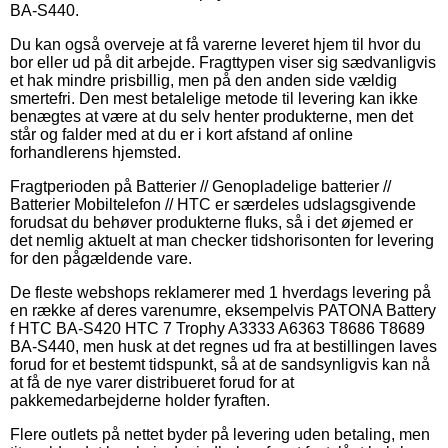
BA-S440.
Du kan også overveje at få varerne leveret hjem til hvor du
bor eller ud på dit arbejde. Fragttypen viser sig sædvanligvis
et hak mindre prisbillig, men på den anden side vældig
smertefri. Den mest betalelige metode til levering kan ikke
benægtes at være at du selv henter produkterne, men det
står og falder med at du er i kort afstand af online
forhandlerens hjemsted.
Fragtperioden på Batterier // Genopladelige batterier //
Batterier Mobiltelefon // HTC er særdeles udslagsgivende
forudsat du behøver produkterne fluks, så i det øjemed er
det nemlig aktuelt at man checker tidshorisonten for levering
for den pågældende vare.
De fleste webshops reklamerer med 1 hverdags levering på
en række af deres varenumre, eksempelvis PATONA Battery
f HTC BA-S420 HTC 7 Trophy A3333 A6363 T8686 T8689
BA-S440, men husk at det regnes ud fra at bestillingen laves
forud for et bestemt tidspunkt, så at de sandsynligvis kan nå
at få de nye varer distribueret forud for at
pakkemedarbejderne holder fyraften.
Flere outlets på nettet byder på levering uden betaling, men