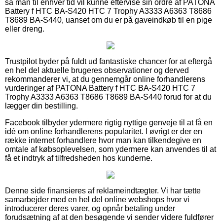
så man til enhver tid vil kunne eftervise sin ordre af PATONA
Battery f HTC BA-S420 HTC 7 Trophy A3333 A6363 T8686
T8689 BA-S440, uanset om du er på gaveindkøb til en pige
eller dreng.
Trustpilot byder på fuldt ud fantastiske chancer for at eftergå
en hel del aktuelle brugeres observationer og derved
rekommanderer vi, at du gennemgår online forhandlerens
vurderinger af PATONA Battery f HTC BA-S420 HTC 7
Trophy A3333 A6363 T8686 T8689 BA-S440 forud for at du
lægger din bestilling.
Facebook tilbyder ydermere rigtig nyttige genveje til at få en
idé om online forhandlerens popularitet. I øvrigt er der en
række internet forhandlere hvor man kan tilkendegive en
omtale af købsoplevelsen, som ydermere kan anvendes til at
få et indtryk af tilfredsheden hos kunderne.
Denne side finansieres af reklameindtægter. Vi har tætte
samarbejder med en hel del online webshops hvor vi
introducerer deres varer, og opnår betaling under
forudsætning af at den besøgende vi sender videre fuldfører