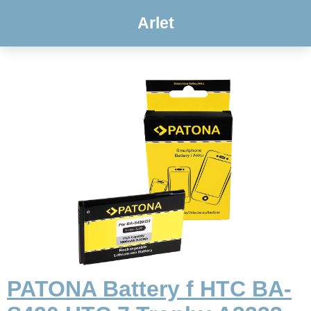
Arlet
PATONA Battery f HTC BA-