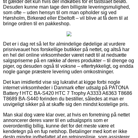
tit gælder det kun hvis der indkøbes for et fastslået beløb.
Desuden kunne man tage den billigste leveringsmulighed,
som ofte – uden hensyn til om man opholder sig ved
Hørsholm, Birkerød eller Ebeltoft – vil blive at få dem til at
bringe ordren til en pakkeshop.
Det er i dag ret så let for almindelige dødelige at vurdere
prisniveauet hos forskellige butikker på nettet, og altså har
en hel del online virksomheder været nødt til at nedsætte
salgspriserne på en række af deres produkter – til drenge og
piger, og desuden også til voksne – eftertrykkeligt, og endda
nogle gange præstere levering uden omkostninger.
Det kan imidlertid vise sig lukrativt at kigge forbi nogle
internet virksomheder i Danmark efter udsalg på PATONA
Battery f HTC BA-S420 HTC 7 Trophy A3333 A6363 T8686
T8689 BA-S440 forinden du bestiller, således at man er
usvigeligt sikker på at skaffe sig den mindst kostelige pris.
Man skal dog være klar over, at hvis en forretning på nettet
annoncerer deres varer til en udsalgspris som er
overordentlig billig, kunne det for det meste være et
kendetegn på en fup netshop. Betalinger med kort er ikke
desto mindre indbefattet af en retningslinje, som assisterer