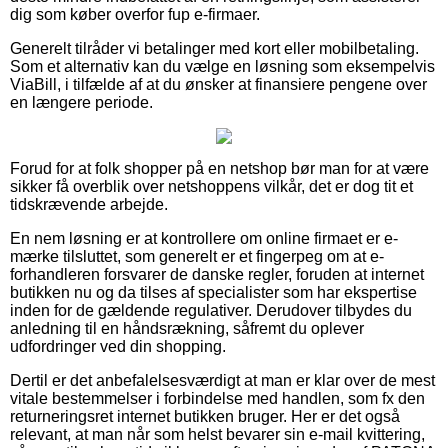
dig som køber overfor fup e-firmaer.
Generelt tilråder vi betalinger med kort eller mobilbetaling.
Som et alternativ kan du vælge en løsning som eksempelvis
ViaBill, i tilfælde af at du ønsker at finansiere pengene over
en længere periode.
Forud for at folk shopper på en netshop bør man for at være
sikker få overblik over netshoppens vilkår, det er dog tit et
tidskrævende arbejde.
En nem løsning er at kontrollere om online firmaet er e-
mærke tilsluttet, som generelt er et fingerpeg om at e-
forhandleren forsvarer de danske regler, foruden at internet
butikken nu og da tilses af specialister som har ekspertise
inden for de gældende regulativer. Derudover tilbydes du
anledning til en håndsrækning, såfremt du oplever
udfordringer ved din shopping.
Dertil er det anbefalelsesværdigt at man er klar over de mest
vitale bestemmelser i forbindelse med handlen, som fx den
returneringsret internet butikken bruger. Her er det også
relevant, at man når som helst bevarer sin e-mail kvittering,