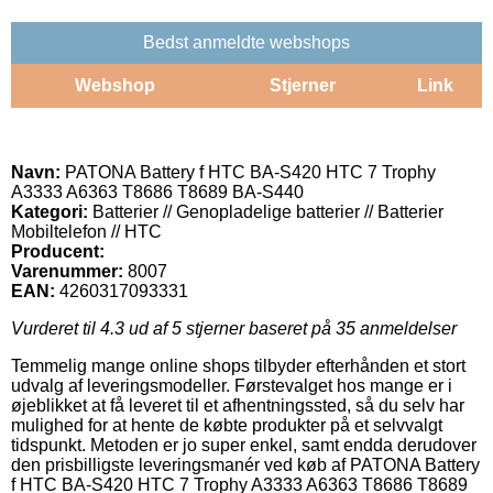
Bedst anmeldte webshops
Webshop
Stjerner
Link
Navn:
PATONA Battery f HTC BA-S420 HTC 7 Trophy
A3333 A6363 T8686 T8689 BA-S440
Kategori:
Batterier // Genopladelige batterier // Batterier
Mobiltelefon // HTC
Producent:
Varenummer:
8007
EAN:
4260317093331
Vurderet til
4.3
ud af 5 stjerner baseret på
35
anmeldelser
Temmelig mange online shops tilbyder efterhånden et stort
udvalg af leveringsmodeller. Førstevalget hos mange er i
øjeblikket at få leveret til et afhentningssted, så du selv har
mulighed for at hente de købte produkter på et selvvalgt
tidspunkt. Metoden er jo super enkel, samt endda derudover
den prisbilligste leveringsmanér ved køb af PATONA Battery
f HTC BA-S420 HTC 7 Trophy A3333 A6363 T8686 T8689