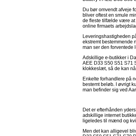
Du bør omvendt afveje for
bliver oftest en smule mi
de fleste tilfælde være at
online firmaets arbejdsla
Leveringshastigheden på B
ekstremt bestemmende når 
man ser den forventede
Adskillige e-butikker i 
AEE D33 S50 S51 S71 S70
klokkeslæt, så de kan nå 
Enkelte forhandlere på ne
bestemt beløb. I øvrigt 
man befinder sig ved Aarhu
Det er efterhånden yderst
adskillige internet butik
ligeledes til mænd og kv
Men det kan alligevel bl