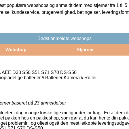
t populære webshops og anmeldt dem med stjerner fra 1 til 5 ud
rrelse, kundeservice, brugervenlighed, betingelser, leveringsfor
Bedst anmeldte webshops
Webshop
Stjerner
f. AEE D33 S50 S51 S71 S70 DS-S50
nopladelige batterier // Batterier Kamera // Rollei
jerner baseret på
23
anmeldelser
ildeler i dag mange forskellige muligheder for fragt. En af dem d
et pakken hos en pakkeshop, som gør at du kan hente din pakke 
eget problemfri, og oftest også den mest letkøbte leveringsud
 S51 S71 S70 DS-S50.