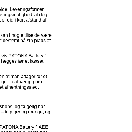
rbejde. Leveringsformen
veringsmulighed vil dog i
er dig i kort afstand af
 kan i nogle tilfælde være
t bestemt på sin plads at
elvis PATONA Battery f.
ægges før et fastsat
en at man aftager for et
gange – uafhængig om
 et afhentningssted.
shops, og følgelig har
– til piger og drenge, og
på PATONA Battery f. AEE