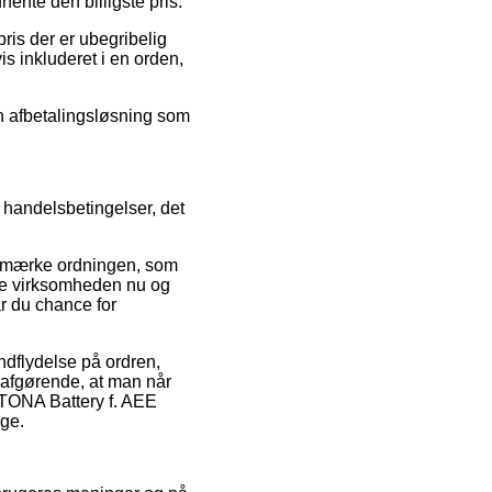
ente den billigste pris.
ris der er ubegribelig
is inkluderet i en orden,
en afbetalingsløsning som
handelsbetingelser, det
e-mærke ordningen, som
nline virksomheden nu og
r du chance for
dflydelse på ordren,
 afgørende, at man når
PATONA Battery f. AEE
ge.