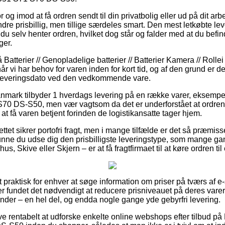
 og imod at få ordren sendt til din privatbolig eller ud på dit a
ndre prisbillig, men tillige særdeles smart. Den mest letkøbte le
 du selv henter ordren, hvilket dog står og falder med at du befind
ger.
atterier // Genopladelige batterier // Batterier Kamera // Rollei
vi har behov for varen inden for kort tid, og af den grund er de
 leveringsdato ved den vedkommende vare.
Danmark tilbyder 1 hverdags levering på en række varer, eksemp
 DS-S50, men vær vagtsom da det er underforstået at ordren l
at få varen betjent forinden de logistikansatte tager hjem.
ttet sikrer portofri fragt, men i mange tilfælde er det så præmiss
kunne du udse dig den prisbilligste leveringstype, som mange 
s, Skive eller Skjern – er at få fragtfirmaet til at køre ordren til
 praktisk for enhver at søge information om priser på tværs af e-
ker fundet det nødvendigt at reducere prisniveauet på deres varer 
inder – en hel del, og endda nogle gange yde gebyrfri levering.
ive rentabelt at udforske enkelte online webshops efter tilbud 