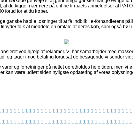
ke udmærkede genveje til at gennemgå ganske mange øvrige for
ogt, at du kigger nærmere på online firmaets anmeldelser af PAT
forud for at du køber.
ige ganske habile løsninger til at få indblik i e-forhandlerens p
tilbyder folk at meddele en omtale af deres køb, som også bør ud
nsieret ved hjælp af reklamer. Vi har samarbejder med masser af
lbud, og tager imod betaling forudsat de besøgende vi sender vi
varer og forretninger på nettet opretholdes hele tiden, men vi øns
er kan være udført siden nyligste opdatering af vores oplysninge
1
1
1
1
1
1
1
1
1
1
1
1
1
1
1
1
1
1
1
1
1
1
1
1
1
1
1
1
1
1
1
1
1
1
1
1
1
1
1
1
1
1
1
1
1
1
1
1
1
1
1
1
1
1
1
1
1
1
1
1
1
1
1
1
1
1
1
1
1
1