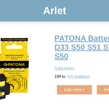
Arlet
PATONA Batter
D33 S50 S51 S
S50
(Læs mere)
199
kr.
(Vis fragtpris)
Læs mere »
Kø