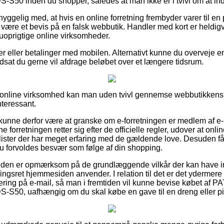
50 inden du shopper, således at man ikke er i tvivl om at indh
ggelig med, at hvis en online forretning frembyder varer til en p
 være et bevis på en falsk webbutik. Handler med kort er heldigv
oprigtige online virksomheder.
ger eller betalinger med mobilen. Alternativt kunne du overveje 
dsat du gerne vil afdrage beløbet over et længere tidsrum.
n online virksomhed kan man uden tvivl gennemse webbutikkens 
nteressant.
unne derfor være at granske om e-forretningen er medlem af 
ne forretningen retter sig efter de officielle regler, udover at o
lister der har meget erfaring med de gældende love. Desuden få
u forvoldes besvær som følge af din shopping.
unden er opmærksom på de grundlæggende vilkår der kan have in
gsret hjemmesiden anvender. I relation til det er det ydermere
tering på e-mail, så man i fremtiden vil kunne bevise købet af 
S50, uafhængig om du skal købe en gave til en dreng eller pi