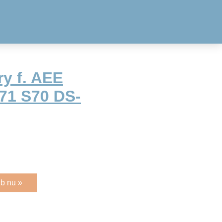
y f. AEE
71 S70 DS-
b nu »