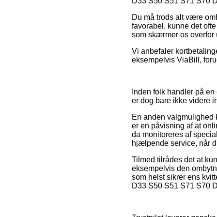
D33 S50 S51 S71 S70 DS-S
Du må trods alt være omhy
favorabel, kunne det ofte
som skærmer os overfor u
Vi anbefaler kortbetalin
eksempelvis ViaBill, foru
Inden folk handler på e
er dog bare ikke videre i
En anden valgmulighed k
er en påvisning af at onli
da monitoreres af specia
hjælpende service, når d
Tilmed tilrådes det at k
eksempelvis den ombytnin
som helst sikrer ens kvit
D33 S50 S51 S71 S70 DS-