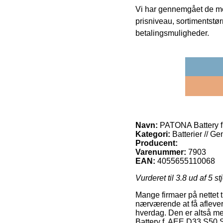
Vi har gennemgået de mes
prisniveau, sortimentstø
betalingsmuligheder.
Navn:
PATONA Battery 
Kategori:
Batterier // Ge
Producent:
Varenummer:
7903
EAN:
4055655110068
Vurderet til
3.8
ud af 5 st
Mange firmaer på nettet t
nærværende at få aflever
hverdag. Den er altså m
Battery f. AEE D33 S50