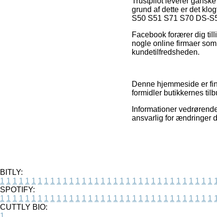
Trustpilot leverer gans
grund af dette er det kl
S50 S51 S71 S70 DS-S50 
Facebook forærer dig till
nogle online firmaer som 
kundetilfredsheden.
Denne hjemmeside er fina
formidler butikkernes ti
Informationer vedrørende 
ansvarlig for ændringer d
BITLY:
1
1
1
1
1
1
1
1
1
1
1
1
1
1
1
1
1
1
1
1
1
1
1
1
1
1
1
1
1
1
1
1
1
1
SPOTIFY:
1
1
1
1
1
1
1
1
1
1
1
1
1
1
1
1
1
1
1
1
1
1
1
1
1
1
1
1
1
1
1
1
1
1
CUTTLY BIO:
1