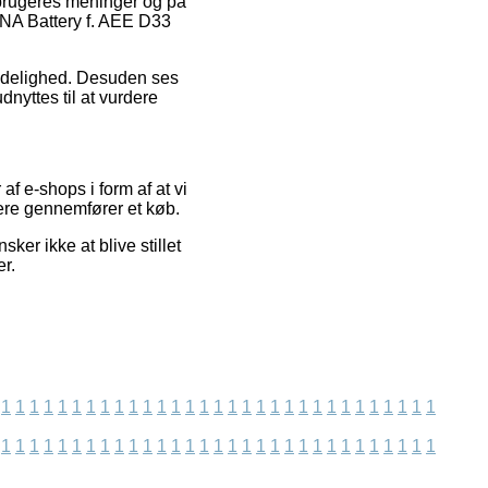
brugeres meninger og på
ONA Battery f. AEE D33
ålidelighed. Desuden ses
nyttes til at vurdere
 e-shops i form af at vi
dere gennemfører et køb.
ker ikke at blive stillet
r.
1
1
1
1
1
1
1
1
1
1
1
1
1
1
1
1
1
1
1
1
1
1
1
1
1
1
1
1
1
1
1
1
1
1
1
1
1
1
1
1
1
1
1
1
1
1
1
1
1
1
1
1
1
1
1
1
1
1
1
1
1
1