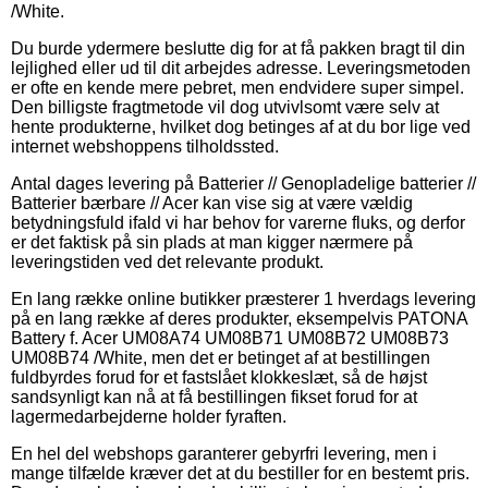
/White.
Du burde ydermere beslutte dig for at få pakken bragt til din
lejlighed eller ud til dit arbejdes adresse. Leveringsmetoden
er ofte en kende mere pebret, men endvidere super simpel.
Den billigste fragtmetode vil dog utvivlsomt være selv at
hente produkterne, hvilket dog betinges af at du bor lige ved
internet webshoppens tilholdssted.
Antal dages levering på Batterier // Genopladelige batterier //
Batterier bærbare // Acer kan vise sig at være vældig
betydningsfuld ifald vi har behov for varerne fluks, og derfor
er det faktisk på sin plads at man kigger nærmere på
leveringstiden ved det relevante produkt.
En lang række online butikker præsterer 1 hverdags levering
på en lang række af deres produkter, eksempelvis PATONA
Battery f. Acer UM08A74 UM08B71 UM08B72 UM08B73
UM08B74 /White, men det er betinget af at bestillingen
fuldbyrdes forud for et fastslået klokkeslæt, så de højst
sandsynligt kan nå at få bestillingen fikset forud for at
lagermedarbejderne holder fyraften.
En hel del webshops garanterer gebyrfri levering, men i
mange tilfælde kræver det at du bestiller for en bestemt pris.