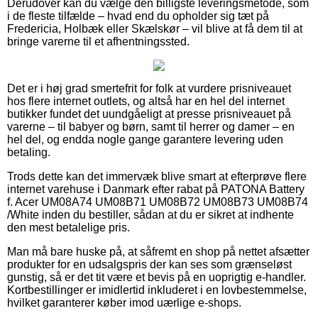
Derudover kan du vælge den billigste leveringsmetode, som
i de fleste tilfælde – hvad end du opholder sig tæt på
Fredericia, Holbæk eller Skælskør – vil blive at få dem til at
bringe varerne til et afhentningssted.
Det er i høj grad smertefrit for folk at vurdere prisniveauet
hos flere internet outlets, og altså har en hel del internet
butikker fundet det uundgåeligt at presse prisniveauet på
varerne – til babyer og børn, samt til herrer og damer – en
hel del, og endda nogle gange garantere levering uden
betaling.
Trods dette kan det immervæk blive smart at efterprøve flere
internet varehuse i Danmark efter rabat på PATONA Battery
f. Acer UM08A74 UM08B71 UM08B72 UM08B73 UM08B74
/White inden du bestiller, sådan at du er sikret at indhente
den mest betalelige pris.
Man må bare huske på, at såfremt en shop på nettet afsætter
produkter for en udsalgspris der kan ses som grænseløst
gunstig, så er det tit være et bevis på en uoprigtig e-handler.
Kortbestillinger er imidlertid inkluderet i en lovbestemmelse,
hvilket garanterer køber imod uærlige e-shops.