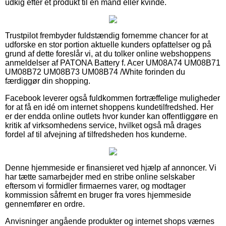
udkig efter et produkt til en mand eller kvinde.
Trustpilot frembyder fuldstændig fornemme chancer for at
udforske en stor portion aktuelle kunders opfattelser og på
grund af dette foreslår vi, at du tolker online webshoppens
anmeldelser af PATONA Battery f. Acer UM08A74 UM08B71
UM08B72 UM08B73 UM08B74 /White forinden du
færdiggør din shopping.
Facebook leverer også fuldkommen fortræffelige muligheder
for at få en idé om internet shoppens kundetilfredshed. Her
er der endda online outlets hvor kunder kan offentliggøre en
kritik af virksomhedens service, hvilket også må drages
fordel af til afvejning af tilfredsheden hos kunderne.
Denne hjemmeside er finansieret ved hjælp af annoncer. Vi
har tætte samarbejder med en stribe online selskaber
eftersom vi formidler firmaernes varer, og modtager
kommission såfremt en bruger fra vores hjemmeside
gennemfører en ordre.
Anvisninger angående produkter og internet shops værnes