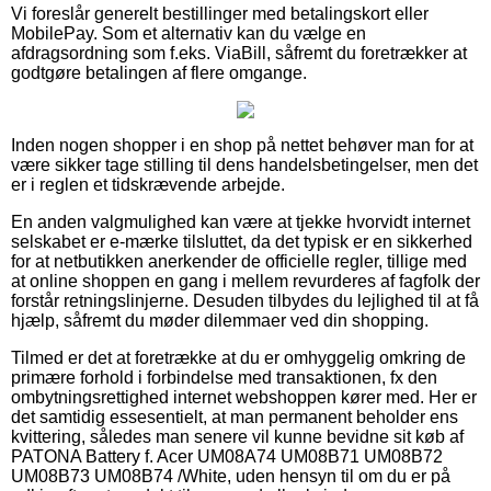
Vi foreslår generelt bestillinger med betalingskort eller
MobilePay. Som et alternativ kan du vælge en
afdragsordning som f.eks. ViaBill, såfremt du foretrækker at
godtgøre betalingen af flere omgange.
Inden nogen shopper i en shop på nettet behøver man for at
være sikker tage stilling til dens handelsbetingelser, men det
er i reglen et tidskrævende arbejde.
En anden valgmulighed kan være at tjekke hvorvidt internet
selskabet er e-mærke tilsluttet, da det typisk er en sikkerhed
for at netbutikken anerkender de officielle regler, tillige med
at online shoppen en gang i mellem revurderes af fagfolk der
forstår retningslinjerne. Desuden tilbydes du lejlighed til at få
hjælp, såfremt du møder dilemmaer ved din shopping.
Tilmed er det at foretrække at du er omhyggelig omkring de
primære forhold i forbindelse med transaktionen, fx den
ombytningsrettighed internet webshoppen kører med. Her er
det samtidig essesentielt, at man permanent beholder ens
kvittering, således man senere vil kunne bevidne sit køb af
PATONA Battery f. Acer UM08A74 UM08B71 UM08B72
UM08B73 UM08B74 /White, uden hensyn til om du er på