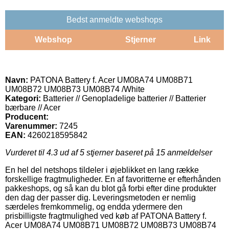
Bedst anmeldte webshops
Webshop
Stjerner
Link
Navn:
PATONA Battery f. Acer UM08A74 UM08B71
UM08B72 UM08B73 UM08B74 /White
Kategori:
Batterier // Genopladelige batterier // Batterier
bærbare // Acer
Producent:
Varenummer:
7245
EAN:
4260218595842
Vurderet til
4.3
ud af 5 stjerner baseret på
15
anmeldelser
En hel del netshops tildeler i øjeblikket en lang række
forskellige fragtmuligheder. En af favoritterne er efterhånden
pakkeshops, og så kan du blot gå forbi efter dine produkter
den dag der passer dig. Leveringsmetoden er nemlig
særdeles fremkommelig, og endda ydermere den
prisbilligste fragtmulighed ved køb af PATONA Battery f.
Acer UM08A74 UM08B71 UM08B72 UM08B73 UM08B74