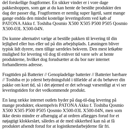
del forskellige fragtformer. En sikker vinder er i vore dage
pakkeshoppen, som gør at du kan hente de bestilte produkter den
dag der passer dig. Fragtformen er nemlig super ligetil, samt mange
gange endda den mindst kostelige leveringsform ved køb af
PATONA Akku f. Toshiba Qosmio X500 X505 P500 P505 Qosmio
X500-03L X500-04N.
Du kunne alternativt vælge at bestille pakken til levering til din
lejlighed eller hus eller ud på din arbejdsplads. Løsningen bliver
typisk lidt dyrere, men tillige særdeles bekvem. Den mest letkøbte
mulighed for levering vil dog til enhver tid være selv at hente
produkterne, hvilket dog forudsætter at du bor nær internet
forhandlerens adresse.
Fragttiden på Batterier // Genopladelige batterier // Batterier bærbare
// Toshiba er jo yderst betydningsfuld i tilfælde af at du behøver din
pakke om kort tid, så i det øjemed er det selvsagt væsentligt at vi ser
leveringstiden for det vedkommende produkt.
En lang række internet outlets byder på dag-til-dag levering på
mange produkter, eksempelvis PATONA Akku f. Toshiba Qosmio
X500 X505 P500 P505 Qosmio X500-03L X500-04N, men som
ikke desto mindre er afhængig af at ordren aflægges forud for et
nøjagtigt klokkeslæt, således at de med sikkerhed kan nå at få
produktet afsendt forud for at logistikmedarbejderne får fri.