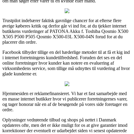
om man søger efter varer til en kvinde eller mand.
Trustpilot indebærer faktisk gavnlige chancer for at efterse flere
øvrige køberes kritik og derfor går vi ind for, at du tjekker internet
butikkens vurderinger af PATONA Akku f. Toshiba Qosmio X500
X505 P500 P505 Qosmio X500-03L X500-04N forud for at du
placerer din ordre.
Facebook tilbyder tillige en del hæderlige metoder til at få et kig ind
i internet forretningens kundetilfredshed. Foruden det ses en del
online forretninger hvor kunder kan notere en evaluering af
virksomhedens service, som tillige må udnyttes til vurdering af hvor
glade kunderne er.
Hjemmesiden er reklamefinansieret. Vi har et fast samarbejde med
en masse internet butikker hvor vi publicerer forretningernes varer,
og tager honorar når en af de besøgende på vores side foretager en
ordre.
Oplysninger vedrørende tilbud og shops på nettet i Danmark
opdateres ofte, men det er ikke muligt for os at give garantier imod
korrektioner der eventuelt er udarbejdet siden vi senest opdaterede