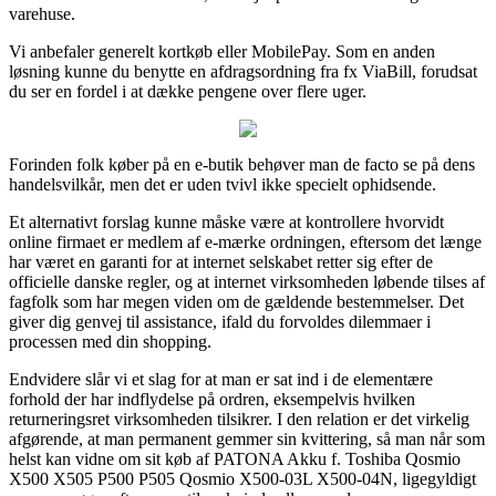
varehuse.
Vi anbefaler generelt kortkøb eller MobilePay. Som en anden
løsning kunne du benytte en afdragsordning fra fx ViaBill, forudsat
du ser en fordel i at dække pengene over flere uger.
Forinden folk køber på en e-butik behøver man de facto se på dens
handelsvilkår, men det er uden tvivl ikke specielt ophidsende.
Et alternativt forslag kunne måske være at kontrollere hvorvidt
online firmaet er medlem af e-mærke ordningen, eftersom det længe
har været en garanti for at internet selskabet retter sig efter de
officielle danske regler, og at internet virksomheden løbende tilses af
fagfolk som har megen viden om de gældende bestemmelser. Det
giver dig genvej til assistance, ifald du forvoldes dilemmaer i
processen med din shopping.
Endvidere slår vi et slag for at man er sat ind i de elementære
forhold der har indflydelse på ordren, eksempelvis hvilken
returneringsret virksomheden tilsikrer. I den relation er det virkelig
afgørende, at man permanent gemmer sin kvittering, så man når som
helst kan vidne om sit køb af PATONA Akku f. Toshiba Qosmio
X500 X505 P500 P505 Qosmio X500-03L X500-04N, ligegyldigt