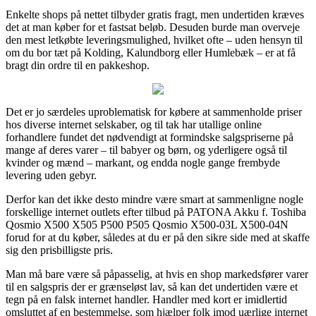
Enkelte shops på nettet tilbyder gratis fragt, men undertiden kræves
det at man køber for et fastsat beløb. Desuden burde man overveje
den mest letkøbte leveringsmulighed, hvilket ofte – uden hensyn til
om du bor tæt på Kolding, Kalundborg eller Humlebæk – er at få
bragt din ordre til en pakkeshop.
Det er jo særdeles uproblematisk for købere at sammenholde priser
hos diverse internet selskaber, og til tak har utallige online
forhandlere fundet det nødvendigt at formindske salgspriserne på
mange af deres varer – til babyer og børn, og yderligere også til
kvinder og mænd – markant, og endda nogle gange frembyde
levering uden gebyr.
Derfor kan det ikke desto mindre være smart at sammenligne nogle
forskellige internet outlets efter tilbud på PATONA Akku f. Toshiba
Qosmio X500 X505 P500 P505 Qosmio X500-03L X500-04N
forud for at du køber, således at du er på den sikre side med at skaffe
sig den prisbilligste pris.
Man må bare være så påpasselig, at hvis en shop markedsfører varer
til en salgspris der er grænseløst lav, så kan det undertiden være et
tegn på en falsk internet handler. Handler med kort er imidlertid
omsluttet af en bestemmelse, som hjælper folk imod uærlige internet