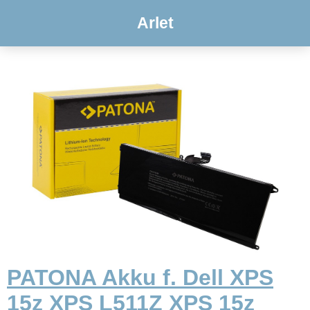
Arlet
PATONA Akku f. Dell XPS
15z XPS L511Z XPS 15z