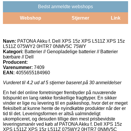
Bedst anmeldte webshops
Webshop
Stjerner
Link
Navn:
PATONA Akku f. Dell XPS 15z XPS L511Z XPS 15z
L511Z 075WY2 0HTR7 0NMV5C 75WY
Kategori:
Batterier // Genopladelige batterier // Batterier
bærbare // Dell
Producent:
Varenummer:
7409
EAN:
4055655184960
Vurderet til
4.2
ud af 5 stjerner baseret på
30
anmeldelser
En hel del online forretninger frembyder på nuværende
tidspunkt en lang række forskellige fragttyper. En sikker
vinder er lige nu levering til en pakkeshop, hvor det er meget
fleksibelt at kunne hente de nyindkøbte produkter når der er
tid til det. Leveringsformen er altså ualmindeligt
ukompliceret, og desuden tillige den mest prisbevidste
leveringsmanér ved køb af PATONA Akku f. Dell XPS 15z
XPS L511Z XPS 15z L511Z 075WY2 0HTR7 0NMV5C