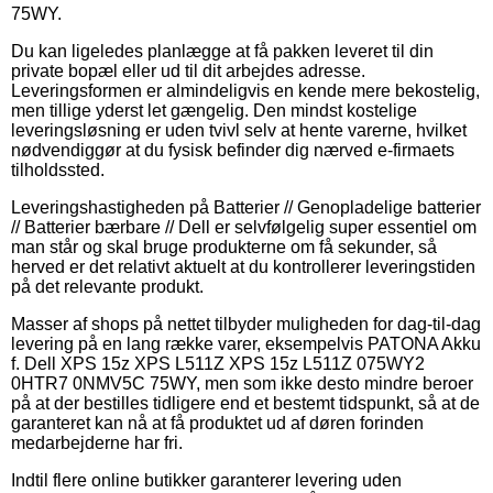
75WY.
Du kan ligeledes planlægge at få pakken leveret til din
private bopæl eller ud til dit arbejdes adresse.
Leveringsformen er almindeligvis en kende mere bekostelig,
men tillige yderst let gængelig. Den mindst kostelige
leveringsløsning er uden tvivl selv at hente varerne, hvilket
nødvendiggør at du fysisk befinder dig nærved e-firmaets
tilholdssted.
Leveringshastigheden på Batterier // Genopladelige batterier
// Batterier bærbare // Dell er selvfølgelig super essentiel om
man står og skal bruge produkterne om få sekunder, så
herved er det relativt aktuelt at du kontrollerer leveringstiden
på det relevante produkt.
Masser af shops på nettet tilbyder muligheden for dag-til-dag
levering på en lang række varer, eksempelvis PATONA Akku
f. Dell XPS 15z XPS L511Z XPS 15z L511Z 075WY2
0HTR7 0NMV5C 75WY, men som ikke desto mindre beroer
på at der bestilles tidligere end et bestemt tidspunkt, så at de
garanteret kan nå at få produktet ud af døren forinden
medarbejderne har fri.
Indtil flere online butikker garanterer levering uden