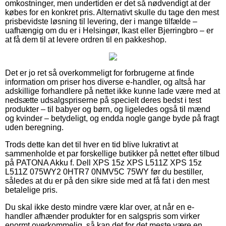
omkostninger, men undertiden er det så nødvendigt at der
købes for en konkret pris. Alternativt skulle du tage den mest
prisbevidste løsning til levering, der i mange tilfælde –
uafhængig om du er i Helsingør, Ikast eller Bjerringbro – er
at få dem til at levere ordren til en pakkeshop.
Det er jo ret så overkommeligt for forbrugerne at finde
information om priser hos diverse e-handler, og altså har
adskillige forhandlere på nettet ikke kunne lade være med at
nedsætte udsalgspriserne på specielt deres bedst i test
produkter – til babyer og børn, og ligeledes også til mænd
og kvinder – betydeligt, og endda nogle gange byde på fragt
uden beregning.
Trods dette kan det til hver en tid blive lukrativt at
sammenholde et par forskellige butikker på nettet efter tilbud
på PATONA Akku f. Dell XPS 15z XPS L511Z XPS 15z
L511Z 075WY2 0HTR7 0NMV5C 75WY før du bestiller,
således at du er på den sikre side med at få fat i den mest
betalelige pris.
Du skal ikke desto mindre være klar over, at når en e-
handler afhænder produkter for en salgspris som virker
enormt overkommelig, så kan det for det meste være en