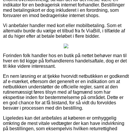
indikator for en bedragerisk internet forhandler. Bestillinger
med betalingskort er dog inkluderet i en forordning, som
forsvarer en imod bedrageriske internet shops.
Vi anbefaler handler med kort eller mobilbetaling. Som et
alternativ burde du vælge et tilbud fra fx ViaBill, i tilfælde af
at du higer efter at betale beløbet i flere bidder.
Forinden folk handler hos en butik på nettet behøver man til
hver en tid kigge på forhandlerens handelsaftale, dog er det
tit ikke videre interessant.
En nem løsning er at tjekke hvorvidt netbutikken er godkendt
af e-mærket, eftersom det generelt er en indikation om at
netbutikken understøtter de officielle regler, samt at den
rutinemæssigt føres tilsyn med af fagmænd som har
ekspertise inden for bestemmelserne på området. Dette er
en god chance for at få bistand, for så vidt du forvoldes
besvær i processen med din bestilling.
Ligeledes kan det anbefales at køberen er omhyggelig
omkring de mest vitale vedtægter der kan have indvirkning
på bestillingen, som eksempelvis hvilken returrettighed