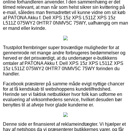
online forhandleren anvender. I den sammenhæng er det
tilmed relevant, at man når som helst sikrer sin kvittering på
e-mail, således man fremadrettet vil kunne vidne om sit køb
af PATONA Akku f. Dell XPS 15z XPS L511Z XPS 15z
L511Z 075WY2 0HTR7 0NMV5C 75WY, uafhængig om man
er mand eller kvinde.
Trustpilot frembringer super troværdige muligheder for at
gennemrode ret mange andre forbrugeres bedømmelser og
herved er det prisværdigt, at du undersøger e-butikkens
omtaler af PATONA Akku f. Dell XPS 15z XPS L511Z XPS
15z L511Z 075WY2 0HTR7 0NMV5C 75WY forinden du
handler.
Facebook præsterer på samme måde evigt nyttige chancer
for at få kendskab til webshoppens kundetilfredshed.
Herinde ser vi faktisk netbutikker hvor folk kan udforme en
evaluering af virksomhedens service, hvilket desuden bør
benyttes til at afveje hvor glade kunderne er.
Denne side er finansieret af reklameindtægter. Vi hjælper et
hav af netshops da vi præsenterer butikkernes varer, og får