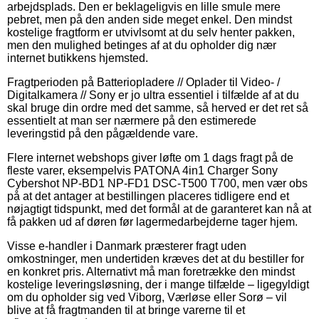
arbejdsplads. Den er beklageligvis en lille smule mere
pebret, men på den anden side meget enkel. Den mindst
kostelige fragtform er utvivlsomt at du selv henter pakken,
men den mulighed betinges af at du opholder dig nær
internet butikkens hjemsted.
Fragtperioden på Batteriopladere // Oplader til Video- /
Digitalkamera // Sony er jo ultra essentiel i tilfælde af at du
skal bruge din ordre med det samme, så herved er det ret så
essentielt at man ser nærmere på den estimerede
leveringstid på den pågældende vare.
Flere internet webshops giver løfte om 1 dags fragt på de
fleste varer, eksempelvis PATONA 4in1 Charger Sony
Cybershot NP-BD1 NP-FD1 DSC-T500 T700, men vær obs
på at det antager at bestillingen placeres tidligere end et
nøjagtigt tidspunkt, med det formål at de garanteret kan nå at
få pakken ud af døren før lagermedarbejderne tager hjem.
Visse e-handler i Danmark præsterer fragt uden
omkostninger, men undertiden kræves det at du bestiller for
en konkret pris. Alternativt må man foretrække den mindst
kostelige leveringsløsning, der i mange tilfælde – ligegyldigt
om du opholder sig ved Viborg, Værløse eller Sorø – vil
blive at få fragtmanden til at bringe varerne til et