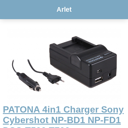
Arlet
PATONA 4in1 Charger Sony
Cybershot NP-BD1 NP-FD1