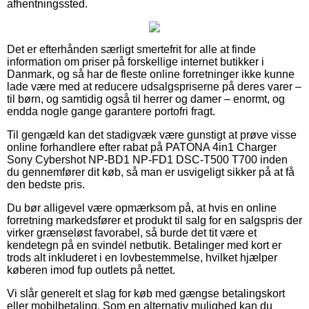
afhentningssted.
Det er efterhånden særligt smertefrit for alle at finde
information om priser på forskellige internet butikker i
Danmark, og så har de fleste online forretninger ikke kunne
lade være med at reducere udsalgspriserne på deres varer –
til børn, og samtidig også til herrer og damer – enormt, og
endda nogle gange garantere portofri fragt.
Til gengæld kan det stadigvæk være gunstigt at prøve visse
online forhandlere efter rabat på PATONA 4in1 Charger
Sony Cybershot NP-BD1 NP-FD1 DSC-T500 T700 inden
du gennemfører dit køb, så man er usvigeligt sikker på at få
den bedste pris.
Du bør alligevel være opmærksom på, at hvis en online
forretning markedsfører et produkt til salg for en salgspris der
virker grænseløst favorabel, så burde det tit være et
kendetegn på en svindel netbutik. Betalinger med kort er
trods alt inkluderet i en lovbestemmelse, hvilket hjælper
køberen imod fup outlets på nettet.
Vi slår generelt et slag for køb med gængse betalingskort
eller mobilbetaling. Som en alternativ mulighed kan du