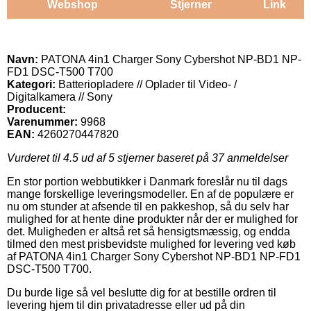
Webshop
Stjerner
Link
Navn:
PATONA 4in1 Charger Sony Cybershot NP-BD1 NP-
FD1 DSC-T500 T700
Kategori:
Batteriopladere // Oplader til Video- /
Digitalkamera // Sony
Producent:
Varenummer:
9968
EAN:
4260270447820
Vurderet til
4.5
ud af 5 stjerner baseret på
37
anmeldelser
En stor portion webbutikker i Danmark foreslår nu til dags
mange forskellige leveringsmodeller. En af de populære er
nu om stunder at afsende til en pakkeshop, så du selv har
mulighed for at hente dine produkter når der er mulighed for
det. Muligheden er altså ret så hensigtsmæssig, og endda
tilmed den mest prisbevidste mulighed for levering ved køb
af PATONA 4in1 Charger Sony Cybershot NP-BD1 NP-FD1
DSC-T500 T700.
Du burde lige så vel beslutte dig for at bestille ordren til
levering hjem til din privatadresse eller ud på din