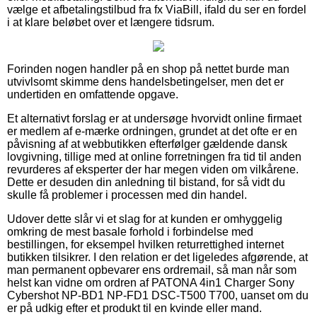
vælge et afbetalingstilbud fra fx ViaBill, ifald du ser en fordel
i at klare beløbet over et længere tidsrum.
Forinden nogen handler på en shop på nettet burde man
utvivlsomt skimme dens handelsbetingelser, men det er
undertiden en omfattende opgave.
Et alternativt forslag er at undersøge hvorvidt online firmaet
er medlem af e-mærke ordningen, grundet at det ofte er en
påvisning af at webbutikken efterfølger gældende dansk
lovgivning, tillige med at online forretningen fra tid til anden
revurderes af eksperter der har megen viden om vilkårene.
Dette er desuden din anledning til bistand, for så vidt du
skulle få problemer i processen med din handel.
Udover dette slår vi et slag for at kunden er omhyggelig
omkring de mest basale forhold i forbindelse med
bestillingen, for eksempel hvilken returrettighed internet
butikken tilsikrer. I den relation er det ligeledes afgørende, at
man permanent opbevarer ens ordremail, så man når som
helst kan vidne om ordren af PATONA 4in1 Charger Sony
Cybershot NP-BD1 NP-FD1 DSC-T500 T700, uanset om du
er på udkig efter et produkt til en kvinde eller mand.