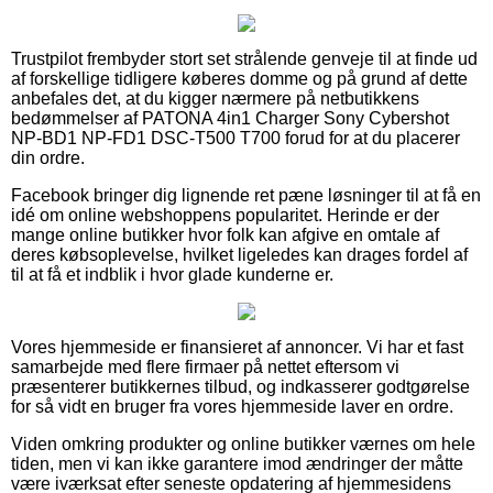
Trustpilot frembyder stort set strålende genveje til at finde ud
af forskellige tidligere køberes domme og på grund af dette
anbefales det, at du kigger nærmere på netbutikkens
bedømmelser af PATONA 4in1 Charger Sony Cybershot
NP-BD1 NP-FD1 DSC-T500 T700 forud for at du placerer
din ordre.
Facebook bringer dig lignende ret pæne løsninger til at få en
idé om online webshoppens popularitet. Herinde er der
mange online butikker hvor folk kan afgive en omtale af
deres købsoplevelse, hvilket ligeledes kan drages fordel af
til at få et indblik i hvor glade kunderne er.
Vores hjemmeside er finansieret af annoncer. Vi har et fast
samarbejde med flere firmaer på nettet eftersom vi
præsenterer butikkernes tilbud, og indkasserer godtgørelse
for så vidt en bruger fra vores hjemmeside laver en ordre.
Viden omkring produkter og online butikker værnes om hele
tiden, men vi kan ikke garantere imod ændringer der måtte
være iværksat efter seneste opdatering af hjemmesidens