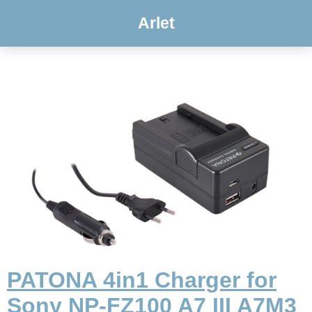
Arlet
PATONA 4in1 Charger for
Sony NP-FZ100 A7 III A7M3