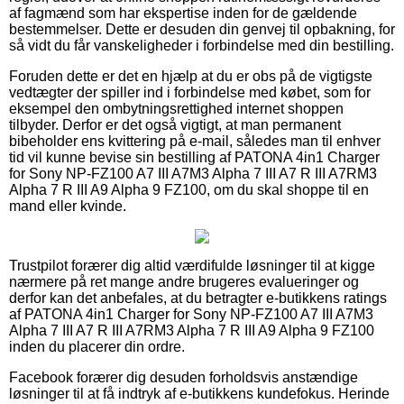
af fagmænd som har ekspertise inden for de gældende
bestemmelser. Dette er desuden din genvej til opbakning, for
så vidt du får vanskeligheder i forbindelse med din bestilling.
Foruden dette er det en hjælp at du er obs på de vigtigste
vedtægter der spiller ind i forbindelse med købet, som for
eksempel den ombytningsrettighed internet shoppen
tilbyder. Derfor er det også vigtigt, at man permanent
bibeholder ens kvittering på e-mail, således man til enhver
tid vil kunne bevise sin bestilling af PATONA 4in1 Charger
for Sony NP-FZ100 A7 III A7M3 Alpha 7 III A7 R III A7RM3
Alpha 7 R III A9 Alpha 9 FZ100, om du skal shoppe til en
mand eller kvinde.
Trustpilot forærer dig altid værdifulde løsninger til at kigge
nærmere på ret mange andre brugeres evalueringer og
derfor kan det anbefales, at du betragter e-butikkens ratings
af PATONA 4in1 Charger for Sony NP-FZ100 A7 III A7M3
Alpha 7 III A7 R III A7RM3 Alpha 7 R III A9 Alpha 9 FZ100
inden du placerer din ordre.
Facebook forærer dig desuden forholdsvis anstændige
løsninger til at få indtryk af e-butikkens kundefokus. Herinde