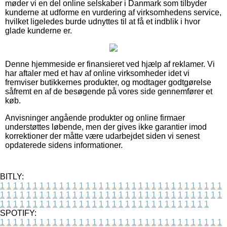
møder vi en del online selskaber i Danmark som tilbyder
kunderne at udforme en vurdering af virksomhedens service,
hvilket ligeledes burde udnyttes til at få et indblik i hvor
glade kunderne er.
Denne hjemmeside er finansieret ved hjælp af reklamer. Vi
har aftaler med et hav af online virksomheder idet vi
fremviser butikkernes produkter, og modtager godtgørelse
såfremt en af de besøgende på vores side gennemfører et
køb.
Anvisninger angående produkter og online firmaer
understøttes løbende, men der gives ikke garantier imod
korrektioner der måtte være udarbejdet siden vi senest
opdaterede sidens informationer.
BITLY:
1
1
1
1
1
1
1
1
1
1
1
1
1
1
1
1
1
1
1
1
1
1
1
1
1
1
1
1
1
1
1
1
1
1
1
1
1
1
1
1
1
1
1
1
1
1
1
1
1
1
1
1
1
1
1
1
1
1
1
1
1
1
1
1
1
1
1
1
1
1
1
1
1
1
1
1
1
1
1
1
1
1
1
1
1
1
1
1
1
1
1
1
1
1
1
1
1
1
1
1
SPOTIFY:
1
1
1
1
1
1
1
1
1
1
1
1
1
1
1
1
1
1
1
1
1
1
1
1
1
1
1
1
1
1
1
1
1
1