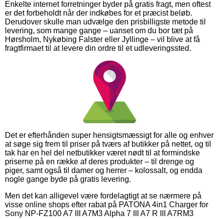
Enkelte internet forretninger byder på gratis fragt, men oftest
er det forbeholdt når der indkøbes for et præcist beløb.
Derudover skulle man udvælge den prisbilligste metode til
levering, som mange gange – uanset om du bor tæt på
Hørsholm, Nykøbing Falster eller Jyllinge – vil blive at få
fragtfirmaet til at levere din ordre til et udleveringssted.
Det er efterhånden super hensigtsmæssigt for alle og enhver
at søge sig frem til priser på tværs af butikker på nettet, og til
tak har en hel del netbutikker været nødt til at formindske
priserne på en række af deres produkter – til drenge og
piger, samt også til damer og herrer – kolossalt, og endda
nogle gange byde på gratis levering.
Men det kan alligevel være fordelagtigt at se nærmere på
visse online shops efter rabat på PATONA 4in1 Charger for
Sony NP-FZ100 A7 III A7M3 Alpha 7 III A7 R III A7RM3