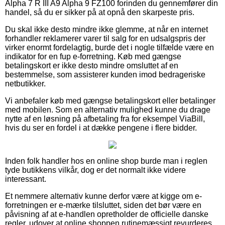
Alpha 7 R III A9 Alpha 9 FZ100 forinden du gennemfører din
handel, så du er sikker på at opnå den skarpeste pris.
Du skal ikke desto mindre ikke glemme, at når en internet
forhandler reklamerer varer til salg for en udsalgspris der
virker enormt fordelagtig, burde det i nogle tilfælde være en
indikator for en fup e-forretning. Køb med gængse
betalingskort er ikke desto mindre omsluttet af en
bestemmelse, som assisterer kunden imod bedrageriske
netbutikker.
Vi anbefaler køb med gængse betalingskort eller betalinger
med mobilen. Som en alternativ mulighed kunne du drage
nytte af en løsning på afbetaling fra for eksempel ViaBill,
hvis du ser en fordel i at dække pengene i flere bidder.
Inden folk handler hos en online shop burde man i reglen
tyde butikkens vilkår, dog er det normalt ikke videre
interessant.
Et nemmere alternativ kunne derfor være at kigge om e-
forretningen er e-mærke tilsluttet, siden det bør være en
påvisning af at e-handlen opretholder de officielle danske
regler, udover at online shoppen rutinemæssigt revurderes