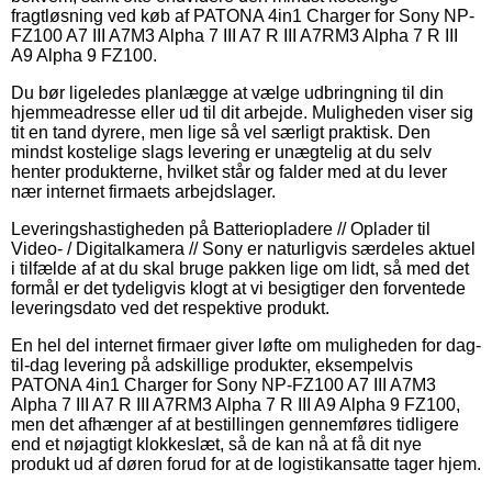
fragtløsning ved køb af PATONA 4in1 Charger for Sony NP-
FZ100 A7 III A7M3 Alpha 7 III A7 R III A7RM3 Alpha 7 R III
A9 Alpha 9 FZ100.
Du bør ligeledes planlægge at vælge udbringning til din
hjemmeadresse eller ud til dit arbejde. Muligheden viser sig
tit en tand dyrere, men lige så vel særligt praktisk. Den
mindst kostelige slags levering er unægtelig at du selv
henter produkterne, hvilket står og falder med at du lever
nær internet firmaets arbejdslager.
Leveringshastigheden på Batteriopladere // Oplader til
Video- / Digitalkamera // Sony er naturligvis særdeles aktuel
i tilfælde af at du skal bruge pakken lige om lidt, så med det
formål er det tydeligvis klogt at vi besigtiger den forventede
leveringsdato ved det respektive produkt.
En hel del internet firmaer giver løfte om muligheden for dag-
til-dag levering på adskillige produkter, eksempelvis
PATONA 4in1 Charger for Sony NP-FZ100 A7 III A7M3
Alpha 7 III A7 R III A7RM3 Alpha 7 R III A9 Alpha 9 FZ100,
men det afhænger af at bestillingen gennemføres tidligere
end et nøjagtigt klokkeslæt, så de kan nå at få dit nye
produkt ud af døren forud for at de logistikansatte tager hjem.