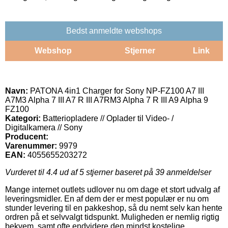
Bedst anmeldte webshops
Webshop
Stjerner
Link
Navn:
PATONA 4in1 Charger for Sony NP-FZ100 A7 III
A7M3 Alpha 7 III A7 R III A7RM3 Alpha 7 R III A9 Alpha 9
FZ100
Kategori:
Batteriopladere // Oplader til Video- /
Digitalkamera // Sony
Producent:
Varenummer:
9979
EAN:
4055655203272
Vurderet til
4.4
ud af 5 stjerner baseret på
39
anmeldelser
Mange internet outlets udlover nu om dage et stort udvalg af
leveringsmidler. En af dem der er mest populær er nu om
stunder levering til en pakkeshop, så du nemt selv kan hente
ordren på et selvvalgt tidspunkt. Muligheden er nemlig rigtig
bekvem, samt ofte endvidere den mindst kostelige