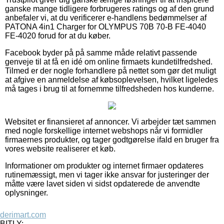
ganske mange tidligere forbrugeres ratings og af den grund
anbefaler vi, at du verificerer e-handlens bedømmelser af
PATONA 4in1 Charger for OLYMPUS 70B 70-B FE-4040
FE-4020 forud for at du køber.
Facebook byder på på samme måde relativt passende
genveje til at få en idé om online firmaets kundetilfredshed.
Tilmed er der nogle forhandlere på nettet som gør det muligt
at afgive en anmeldelse af købsoplevelsen, hvilket ligeledes
må tages i brug til at fornemme tilfredsheden hos kunderne.
Websitet er finansieret af annoncer. Vi arbejder tæt sammen
med nogle forskellige internet webshops når vi formidler
firmaernes produkter, og tager godtgørelse ifald en bruger fra
vores website realiserer et køb.
Informationer om produkter og internet firmaer opdateres
rutinemæssigt, men vi tager ikke ansvar for justeringer der
måtte være lavet siden vi sidst opdaterede de anvendte
oplysninger.
derimart.com
BITLY: