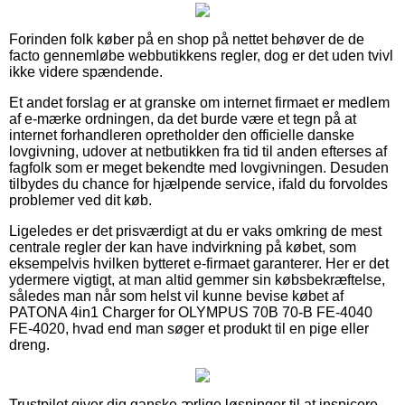
Forinden folk køber på en shop på nettet behøver de de
facto gennemløbe webbutikkens regler, dog er det uden tvivl
ikke videre spændende.
Et andet forslag er at granske om internet firmaet er medlem
af e-mærke ordningen, da det burde være et tegn på at
internet forhandleren opretholder den officielle danske
lovgivning, udover at netbutikken fra tid til anden efterses af
fagfolk som er meget bekendte med lovgivningen. Desuden
tilbydes du chance for hjælpende service, ifald du forvoldes
problemer ved dit køb.
Ligeledes er det prisværdigt at du er vaks omkring de mest
centrale regler der kan have indvirkning på købet, som
eksempelvis hvilken bytteret e-firmaet garanterer. Her er det
ydermere vigtigt, at man altid gemmer sin købsbekræftelse,
således man når som helst vil kunne bevise købet af
PATONA 4in1 Charger for OLYMPUS 70B 70-B FE-4040
FE-4020, hvad end man søger et produkt til en pige eller
dreng.
Trustpilot giver dig ganske ærlige løsninger til at inspicere