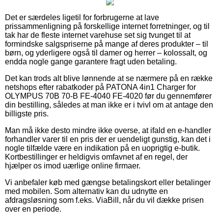
Det er særdeles ligetil for forbrugerne at lave
prissammenligning på forskellige internet forretninger, og til
tak har de fleste internet varehuse set sig tvunget til at
formindske salgspriserne på mange af deres produkter – til
børn, og yderligere også til damer og herrer – kolossalt, og
endda nogle gange garantere fragt uden betaling.
Det kan trods alt blive lønnende at se nærmere på en række
netshops efter rabatkoder på PATONA 4in1 Charger for
OLYMPUS 70B 70-B FE-4040 FE-4020 før du gennemfører
din bestilling, således at man ikke er i tvivl om at antage den
billigste pris.
Man må ikke desto mindre ikke overse, at ifald en e-handler
forhandler varer til en pris der er uendeligt gunstig, kan det i
nogle tilfælde være en indikation på en uoprigtig e-butik.
Kortbestillinger er heldigvis omfavnet af en regel, der
hjælper os imod uærlige online firmaer.
Vi anbefaler køb med gængse betalingskort eller betalinger
med mobilen. Som alternativ kan du udnytte en
afdragsløsning som f.eks. ViaBill, når du vil dække prisen
over en periode.