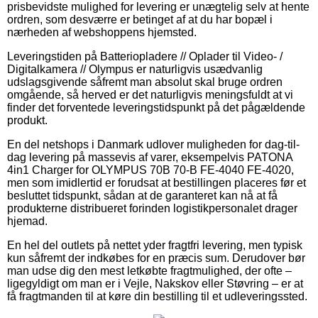
prisbevidste mulighed for levering er unægtelig selv at hente
ordren, som desværre er betinget af at du har bopæl i
nærheden af webshoppens hjemsted.
Leveringstiden på Batteriopladere // Oplader til Video- /
Digitalkamera // Olympus er naturligvis usædvanlig
udslagsgivende såfremt man absolut skal bruge ordren
omgående, så herved er det naturligvis meningsfuldt at vi
finder det forventede leveringstidspunkt på det pågældende
produkt.
En del netshops i Danmark udlover muligheden for dag-til-
dag levering på massevis af varer, eksempelvis PATONA
4in1 Charger for OLYMPUS 70B 70-B FE-4040 FE-4020,
men som imidlertid er forudsat at bestillingen placeres før et
besluttet tidspunkt, sådan at de garanteret kan nå at få
produkterne distribueret forinden logistikpersonalet drager
hjemad.
En hel del outlets på nettet yder fragtfri levering, men typisk
kun såfremt der indkøbes for en præcis sum. Derudover bør
man udse dig den mest letkøbte fragtmulighed, der ofte –
ligegyldigt om man er i Vejle, Nakskov eller Støvring – er at
få fragtmanden til at køre din bestilling til et udleveringssted.