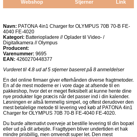
Webshop
Stjerner
Link
Navn:
PATONA 4in1 Charger for OLYMPUS 70B 70-B FE-
4040 FE-4020
Kategori:
Batteriopladere // Oplader til Video- /
Digitalkamera // Olympus
Producent:
Varenummer:
9695
EAN:
4260270448377
Vurderet til
4.8
ud af 5 stjerner baseret på
8
anmeldelser
En del online firmaer giver efterhånden diverse fragtmetoder.
En af de mest moderne er i vore dage at afsende til en
pakkeshop, hvor det er meget fleksibelt at kunne hente dine
nye produkter lige præcis når det passer ind i din kalender.
Løsningen er altså temmelig simpel, og oftest derudover den
mest betalelige metode til levering ved køb af PATONA 4in1
Charger for OLYMPUS 70B 70-B FE-4040 FE-4020.
Du burde alternativt overveje at bestille levering til din bopæl
eller ud på dit arbejde. Fragttypen bliver undertiden et hak
mindre prisbillig, men omvendt super let. Den mest