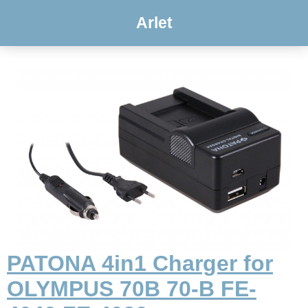
Arlet
PATONA 4in1 Charger for
OLYMPUS 70B 70-B FE-