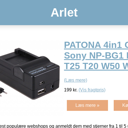
Arlet
PATONA 4in1 C
Sony NP-BG1 
T25 T20 W50 
(Læs mere)
199
kr.
(Vis fragtpris)
Læs mere »
Kø
t populære webshops og anmeldt dem med stjerner fra 1 til 5 ud