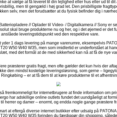
 at vælge at få leveret til din lejlighed eller hus eller ud til di
risbillig, men til gengæld i høj grad let. Den prisbilligste fragttyp
akken selv, men det forudsætter at du fysisk befinder dig i nær
atteriopladere // Oplader til Video- / Digitalkamera // Sony er sel
bsolut skal bruge produkterne nu og her, og i det øjemed er det
 anslåede leveringstidspunkt ved den respektive vare.
ttet yder 1 dags levering på mange varenumre, eksempelvis PAT
0 W50 W40 W35, men som imidlertid er underforstået at ha
slæt, med det formål at de med sikkerhed kan nå at få de nye va
re præsterer gratis fragt, men ofte gælder det kun hvis der aftag
ække den mindst kostelige leveringsløsning, som gerne – ligegyl
Ringkøbing – er at få dem til at køre produkterne til et afhentni
 så fremkommeligt for internetbrugere at finde information om pris
 ergo har adskillige online outlets fundet det uundgåeligt at for
så til herrer og damer – enormt, og endda nogle gange præstere 
mart at eftergå diverse internet butikker efter udsalg på PATONA
0 W50 W40 W35 forinden du færdiggør din shopping, således 