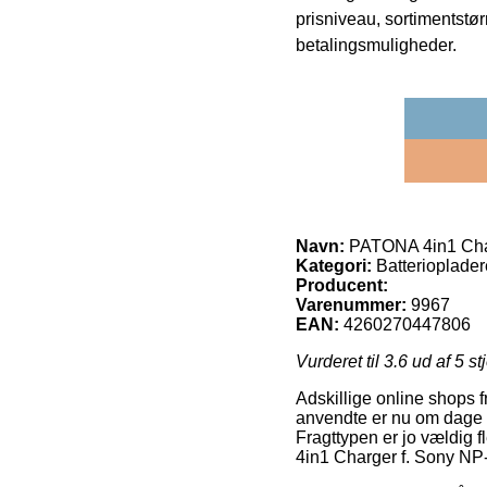
prisniveau, sortimentstø
betalingsmuligheder.
Navn:
PATONA 4in1 Cha
Kategori:
Batteriopladere
Producent:
Varenummer:
9967
EAN:
4260270447806
Vurderet til
3.6
ud af 5 st
Adskillige online shops 
anvendte er nu om dage at
Fragttypen er jo vældig 
4in1 Charger f. Sony 