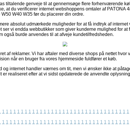
ilpas tiltalende genveje til at gennemsøge flere forhenværende 
kke, at du verificerer internet webshoppens omtaler af PATONA 
50 W40 W35 før du placerer din ordre.
ere absolut udmærkede muligheder for at få indtryk af interne
t ser vi endda webbutikker som giver kunderne mulighed for at 
 også burde anvendes til at afveje kundetilfredsheden.
et af reklamer. Vi har aftaler med diverse shops på nettet hvor 
ision når en bruger fra vores hjemmeside fuldfører et køb.
d og internet handler værnes om tit, men vi ønsker ikke at påtag
t er realiseret efter at vi sidst opdaterede de anvendte oplysning
1
1
1
1
1
1
1
1
1
1
1
1
1
1
1
1
1
1
1
1
1
1
1
1
1
1
1
1
1
1
1
1
1
1
1
1
1
1
1
1
1
1
1
1
1
1
1
1
1
1
1
1
1
1
1
1
1
1
1
1
1
1
1
1
1
1
1
1
1
1