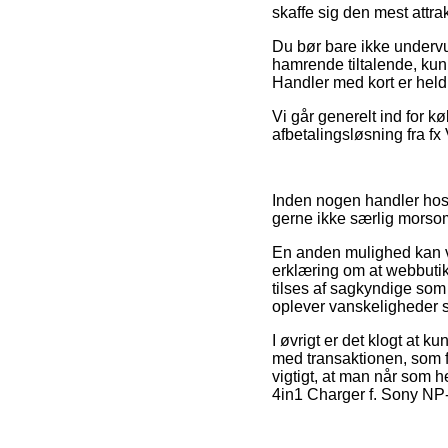
skaffe sig den mest attrak
Du bør bare ikke undervu
hamrende tiltalende, kunn
Handler med kort er heldi
Vi går generelt ind for k
afbetalingsløsning fra fx 
Inden nogen handler hos 
gerne ikke særlig morso
En anden mulighed kan væ
erklæring om at webbutik
tilses af sagkyndige som 
oplever vanskeligheder s
I øvrigt er det klogt at
med transaktionen, som fo
vigtigt, at man når som 
4in1 Charger f. Sony N