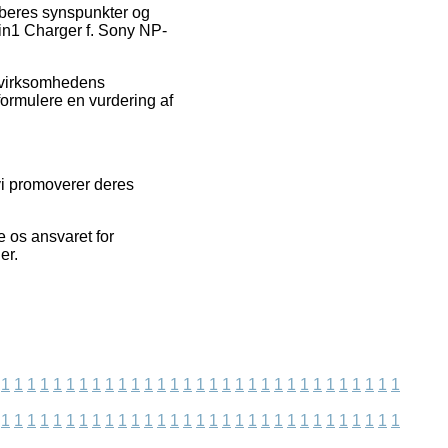
køberes synspunkter og
4in1 Charger f. Sony NP-
t virksomhedens
formulere en vurdering af
vi promoverer deres
e os ansvaret for
er.
1
1
1
1
1
1
1
1
1
1
1
1
1
1
1
1
1
1
1
1
1
1
1
1
1
1
1
1
1
1
1
1
1
1
1
1
1
1
1
1
1
1
1
1
1
1
1
1
1
1
1
1
1
1
1
1
1
1
1
1
1
1