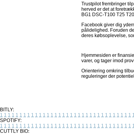
Trustpilot frembringer t
herved er det at foretræ
BG1 DSC-T100 T25 T20 W
Facebook giver dig yderm
pålidelighed. Foruden de
deres købsoplevelse, som
Hjemmesiden er finansier
varer, og tager imod prov
Orientering omkring tilbu
reguleringer der potentiel
BITLY:
1
1
1
1
1
1
1
1
1
1
1
1
1
1
1
1
1
1
1
1
1
1
1
1
1
1
1
1
1
1
1
1
1
1
SPOTIFY:
1
1
1
1
1
1
1
1
1
1
1
1
1
1
1
1
1
1
1
1
1
1
1
1
1
1
1
1
1
1
1
1
1
1
CUTTLY BIO: