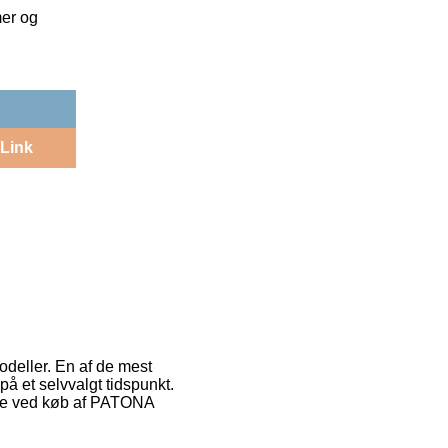
mer og
Link
odeller. En af de mest
på et selvvalgt tidspunkt.
gave ved køb af PATONA