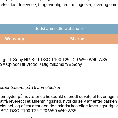
rrelse, kundeservice, brugervenlighed, betingelser, leveringsfor
Bedst anmeldte webshops
Webshop
Stjerner
rger f. Sony NP-BG1 DSC-T100 T25 T20 W50 W40 W35
 // Oplader til Video- / Digitalkamera // Sony
jerner baseret på
16
anmeldelser
frembyder på nuværende tidspunkt et bredt udvalg af leveringsm
 få leveret til et afhentningssted, hvor du selv afhenter pakken 
fleksibel, og oftest desuden den mindst kostelige leveringsud
NP-BG1 DSC-T100 T25 T20 W50 W40 W35.