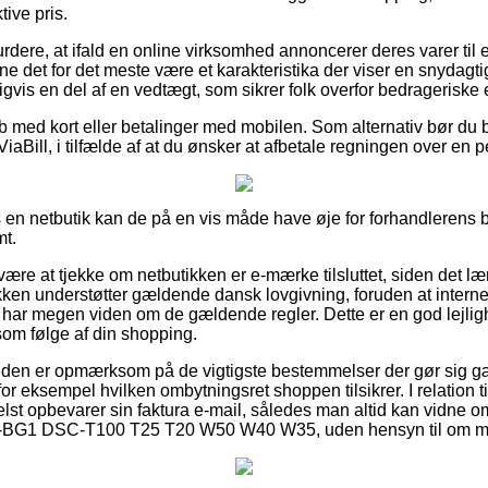
tive pris.
rdere, at ifald en online virksomhed annoncerer deres varer til 
e det for det meste være et karakteristika der viser en snydagti
gvis en del af en vedtægt, som sikrer folk overfor bedrageriske e
øb med kort eller betalinger med mobilen. Som alternativ bør du 
ViaBill, i tilfælde af at du ønsker at afbetale regningen over en p
en netbutik kan de på en vis måde have øje for forhandlerens be
mt.
re at tjekke om netbutikken er e-mærke tilsluttet, siden det l
ken understøtter gældende dansk lovgivning, foruden at intern
har megen viden om de gældende regler. Dette er en god lejlighed
om følge af din shopping.
 kunden er opmærksom på de vigtigste bestemmelser der gør sig g
r eksempel hvilken ombytningsret shoppen tilsikrer. I relation ti
helst opbevarer sin faktura e-mail, således man altid kan vidne
P-BG1 DSC-T100 T25 T20 W50 W40 W35, uden hensyn til om man