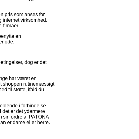
en pris som anses for
g internet virksomhed.
-firmaer.
benytte en
eriode.
tingelser, dog er det
ænge har været en
et shoppen rutinemæssigt
 til støtte, ifald du
ældende i forbindelse
l det er det ydermere
 om sin ordre af PATONA
 er dame eller herre.