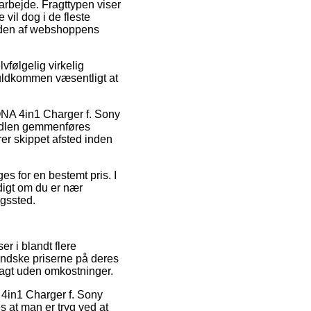
t arbejde. Fragttypen viser
e vil dog i de fleste
heden af webshoppens
vfølgelig virkelig
 fuldkommen væsentligt at
ONA 4in1 Charger f. Sony
ndlen gemmenføres
rer skippet afsted inden
es for en bestemt pris. I
digt om du er nær
ngssted.
er i blandt flere
mindske priserne på deres
fragt uden omkostninger.
 4in1 Charger f. Sony
at man er tryg ved at