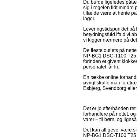
Du burde ligeledes påtænke
sig i regelen lidt mindre p
tilfælde være at hente p
lager.
Leveringstidspunktet på B
betydningsfuld ifald vi a
vi kigger nærmere på det
De fleste outlets på ne
NP-BG1 DSC-T100 T25 T2
forinden et givent klokke
personalet får fri.
En række online forhandle
øvrigt skulle man foretr
Esbjerg, Svendborg eller 
Det er jo efterhånden ret
forhandlere på nettet, og
varer – til børn, og lige
Det kan alligevel være s
NP-BG1 DSC-T100 T25 T2