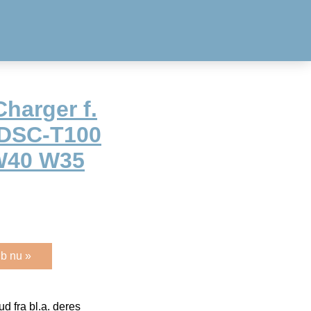
harger f.
DSC-T100
W40 W35
b nu »
 fra bl.a. deres