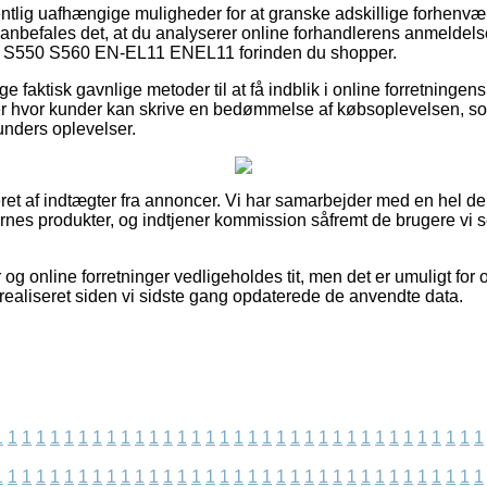
gentlig uafhængige muligheder for at granske adskillige forhenv
 anbefales det, at du analyserer online forhandlerens anmeldel
ix S550 S560 EN-EL11 ENEL11 forinden du shopper.
ge faktisk gavnlige metoder til at få indblik i online forretningen
er hvor kunder kan skrive en bedømmelse af købsoplevelsen, s
 kunders oplevelser.
et af indtægter fra annoncer. Vi har samarbejder med en hel del 
es produkter, og indtjener kommission såfremt de brugere vi se
og online forretninger vedligeholdes tit, men det er umuligt for 
er realiseret siden vi sidste gang opdaterede de anvendte data.
1
1
1
1
1
1
1
1
1
1
1
1
1
1
1
1
1
1
1
1
1
1
1
1
1
1
1
1
1
1
1
1
1
1
1
1
1
1
1
1
1
1
1
1
1
1
1
1
1
1
1
1
1
1
1
1
1
1
1
1
1
1
1
1
1
1
1
1
1
1