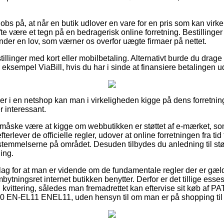
obs på, at når en butik udlover en vare for en pris som kan virke
e være et tegn på en bedragerisk online forretning. Bestillinger
der en lov, som værner os overfor uægte firmaer på nettet.
illinger med kort eller mobilbetaling. Alternativt burde du drage 
r eksempel ViaBill, hvis du har i sinde at finansiere betalingen u
ler i en netshop kan man i virkeligheden kigge på dens forretning
r interessant.
 måske være at kigge om webbutikken er støttet af e-mærket, so
erlever de officielle regler, udover at online forretningen fra tid
bestemmelserne på området. Desuden tilbydes du anledning til stø
ing.
 slag for at man er vidende om de fundamentale regler der er gæl
tningsret internet butikken benytter. Derfor er det tillige esses
kvittering, således man fremadrettet kan eftervise sit køb af P
 EN-EL11 ENEL11, uden hensyn til om man er på shopping til 