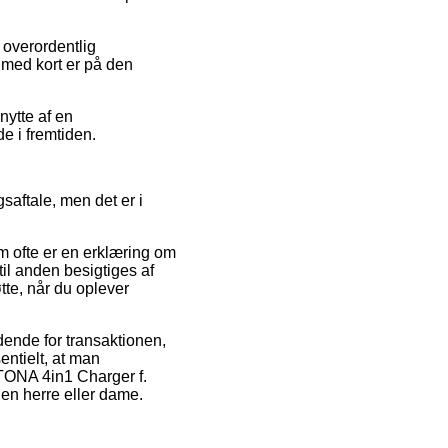
 overordentlig
 med kort er på den
nytte af en
de i fremtiden.
saftale, men det er i
m ofte er en erklæring om
 til anden besigtiges af
tte, når du oplever
dende for transaktionen,
entielt, at man
ATONA 4in1 Charger f.
en herre eller dame.