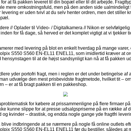
or at få pakken leveret til din bopæl eller til dit arbejde. Fragtty
smule mere omkostningsfuld, men på den anden side ualmindelig
levering er uden tvivl at du selv henter ordren, men det stiller k
opæl.
ere // Oplader til Video- / Digitalkamera // Nikon er selvfølgelig 
nden for få dage, så herved er det komplet vigtigt at vi tjekker t
lamerer med levering på blot en enkelt hverdag på mange vare
oolpix S550 S560 EN-EL11 ENEL11, som imidlertid kræver at ord
 hensynstagen til at de højst sandsynligt kan nå at få pakken u
ere yder portofri fragt, men i reglen er det under betingelse af a
 man udvælge den mest prisbevidste fragtmetode, hvilket tit – om
ern – er at få bragt pakken til en pakkeshop.
uproblematisk for købere at prissammenligne på flere firmaer på 
kke kunne slippe for at presse udsalgspriserne på en række af de
 og kvinder – drastisk, og endda nogle gange yde fragtfri leveri
 blive indbringende at se nærmere på nogle få online outlets e
olpix S550 S560 EN-EL11 ENEL11 før du bestiller, således at m