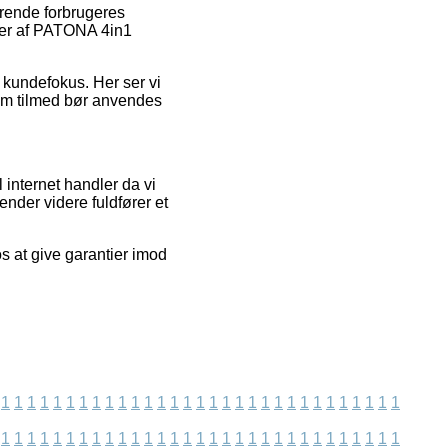
ærende forbrugeres
ser af PATONA 4in1
s kundefokus. Her ser vi
om tilmed bør anvendes
internet handler da vi
nder videre fuldfører et
os at give garantier imod
1
1
1
1
1
1
1
1
1
1
1
1
1
1
1
1
1
1
1
1
1
1
1
1
1
1
1
1
1
1
1
1
1
1
1
1
1
1
1
1
1
1
1
1
1
1
1
1
1
1
1
1
1
1
1
1
1
1
1
1
1
1