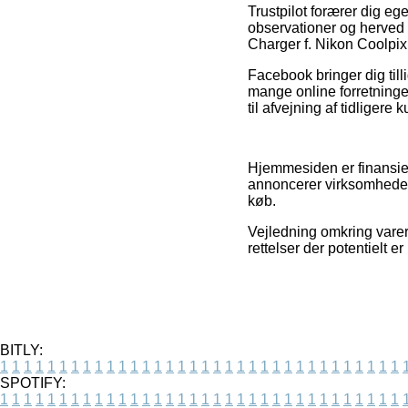
Trustpilot forærer dig e
observationer og herved
Charger f. Nikon Coolp
Facebook bringer dig tilli
mange online forretning
til afvejning af tidligere
Hjemmesiden er finansier
annoncerer virksomhedern
køb.
Vejledning omkring varer 
rettelser der potentielt 
BITLY:
1
1
1
1
1
1
1
1
1
1
1
1
1
1
1
1
1
1
1
1
1
1
1
1
1
1
1
1
1
1
1
1
1
1
SPOTIFY:
1
1
1
1
1
1
1
1
1
1
1
1
1
1
1
1
1
1
1
1
1
1
1
1
1
1
1
1
1
1
1
1
1
1