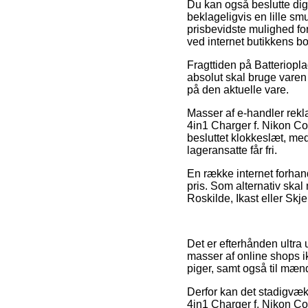
Du kan også beslutte dig f
beklageligvis en lille 
prisbevidste mulighed for 
ved internet butikkens b
Fragttiden på Batterioplad
absolut skal bruge varen i
på den aktuelle vare.
Masser af e-handler rek
4in1 Charger f. Nikon C
besluttet klokkeslæt, med
lageransatte får fri.
En række internet forhandl
pris. Som alternativ skal
Roskilde, Ikast eller Skj
Det er efterhånden ultra 
masser af online shops i
piger, samt også til mænd
Derfor kan det stadigvæk
4in1 Charger f. Nikon Co