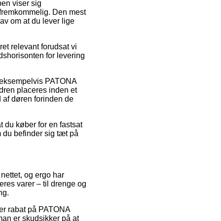
pen viser sig
t fremkommelig. Den mest
rav om at du lever lige
ret relevant forudsat vi
idshorisonten for levering
r, eksempelvis PATONA
ren placeres inden et
d af døren forinden de
t du køber for en fastsat
 du befinder sig tæt på
nettet, og ergo har
res varer – til drenge og
ng.
fter rabat på PATONA
an er skudsikker på at