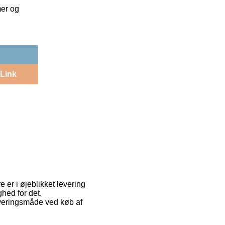
mer og
Link
 er i øjeblikket levering
ghed for det.
everingsmåde ved køb af