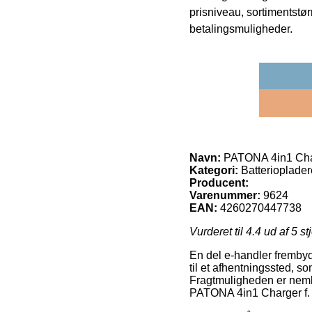
prisniveau, sortimentstø
betalingsmuligheder.
Navn:
PATONA 4in1 Char
Kategori:
Batteriopladere
Producent:
Varenummer:
9624
EAN:
4260270447738
Vurderet til
4.4
ud af 5 st
En del e-handler frembyde
til et afhentningssted, so
Fragtmuligheden er neml
PATONA 4in1 Charger f