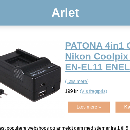
Arlet
PATONA 4in1 C
Nikon Coolpix
EN-EL11 ENEL
(Læs mere)
199
kr.
(Vis fragtpris)
Læs mere »
Kø
t populære webshops og anmeldt dem med stjerner fra 1 til 5 ud