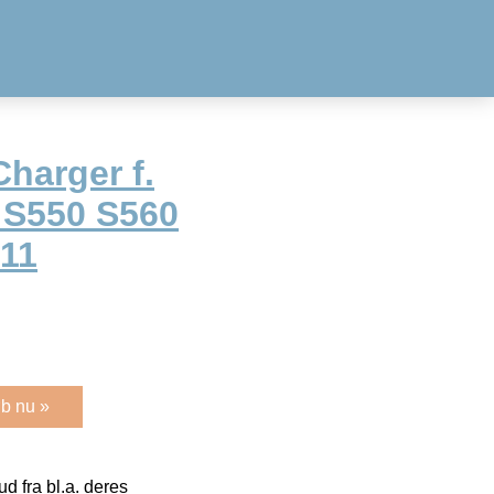
harger f.
 S550 S560
11
b nu »
 fra bl.a. deres