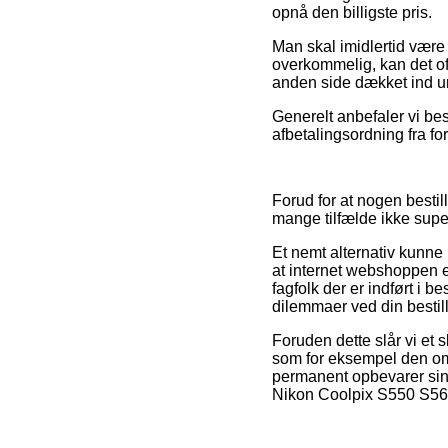
opnå den billigste pris.
Man skal imidlertid være 
overkommelig, kan det oft
anden side dækket ind un
Generelt anbefaler vi best
afbetalingsordning fra fo
Forud for at nogen bestil
mange tilfælde ikke supe
Et nemt alternativ kunne
at internet webshoppen eft
fagfolk der er indført i 
dilemmaer ved din bestill
Foruden dette slår vi et
som for eksempel den omby
permanent opbevarer sin 
Nikon Coolpix S550 S560