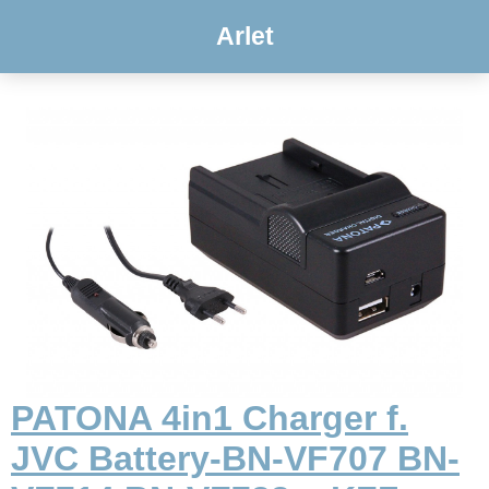
Arlet
PATONA 4in1 Charger f.
JVC Battery-BN-VF707 BN-