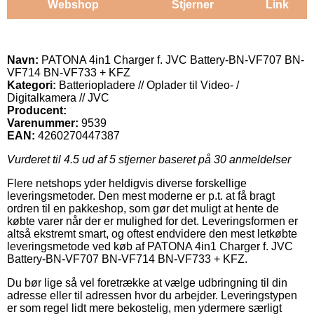
Webshop
Stjerner
Link
Navn:
PATONA 4in1 Charger f. JVC Battery-BN-VF707 BN-
VF714 BN-VF733 + KFZ
Kategori:
Batteriopladere // Oplader til Video- /
Digitalkamera // JVC
Producent:
Varenummer:
9539
EAN:
4260270447387
Vurderet til
4.5
ud af 5 stjerner baseret på
30
anmeldelser
Flere netshops yder heldigvis diverse forskellige
leveringsmetoder. Den mest moderne er p.t. at få bragt
ordren til en pakkeshop, som gør det muligt at hente de
købte varer når der er mulighed for det. Leveringsformen er
altså ekstremt smart, og oftest endvidere den mest letkøbte
leveringsmetode ved køb af PATONA 4in1 Charger f. JVC
Battery-BN-VF707 BN-VF714 BN-VF733 + KFZ.
Du bør lige så vel foretrække at vælge udbringning til din
adresse eller til adressen hvor du arbejder. Leveringstypen
er som regel lidt mere bekostelig, men ydermere særligt