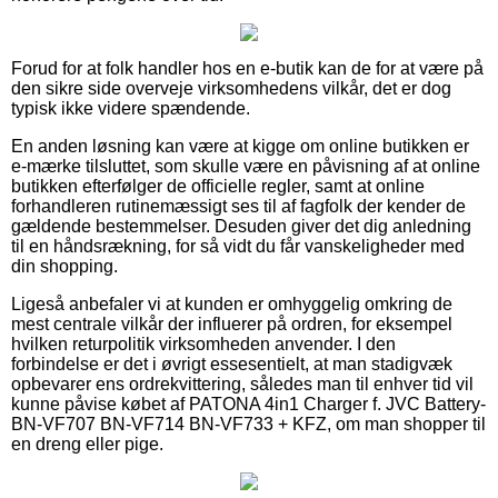
Forud for at folk handler hos en e-butik kan de for at være på
den sikre side overveje virksomhedens vilkår, det er dog
typisk ikke videre spændende.
En anden løsning kan være at kigge om online butikken er
e-mærke tilsluttet, som skulle være en påvisning af at online
butikken efterfølger de officielle regler, samt at online
forhandleren rutinemæssigt ses til af fagfolk der kender de
gældende bestemmelser. Desuden giver det dig anledning
til en håndsrækning, for så vidt du får vanskeligheder med
din shopping.
Ligeså anbefaler vi at kunden er omhyggelig omkring de
mest centrale vilkår der influerer på ordren, for eksempel
hvilken returpolitik virksomheden anvender. I den
forbindelse er det i øvrigt essesentielt, at man stadigvæk
opbevarer ens ordrekvittering, således man til enhver tid vil
kunne påvise købet af PATONA 4in1 Charger f. JVC Battery-
BN-VF707 BN-VF714 BN-VF733 + KFZ, om man shopper til
en dreng eller pige.