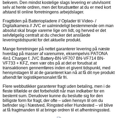
bekvem. Den mindst kostelige slags levering er utvivlsomt
selv at hente ordren, men det forudsætter at du er med kort
afstand til online forretningens arbejdslager.
Fragttiden på Batteriopladere // Oplader til Video- /
Digitalkamera // JVC er ualmindeligt bestemmende om man
absolut skal bruge varerne lige om lidt, og herved er det
selvfølgelig centralt at du checker det anslåede
leveringstidspunkt for det aktuelle produkt.
Mange forretninger på nettet garanterer levering på næste
hverdag på masser af varenumre, eksempelvis PATONA
4in1 Charger f. JVC Battery-BN-VF707 BN-VF714 BN-
VF733 + KFZ, men vær obs på at det er forudsat at
transaktionen gennemføres inden et givent tidspunkt, med
hensynstagen til at de garanteret kan nå at få dit nye produkt
afsendt før logistikpersonalet får fri.
Flere webbutikker garanterer fragt uden betaling, men i de
fleste tilfælde er det forbeholdt når man indkøber for en
bestemt sum. Derudover kunne du beslutte sig for den
billigste form for fragt, der ofte – uden hensyn til om du
befinder sig i Næstved, Ringsted eller Hundested – vil blive
at få fragtmanden til at bringe ordren til et afhentningssted.