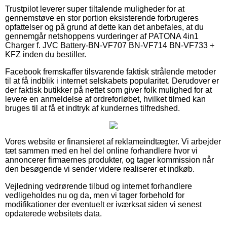
Trustpilot leverer super tiltalende muligheder for at
gennemstøve en stor portion eksisterende forbrugeres
opfattelser og på grund af dette kan det anbefales, at du
gennemgår netshoppens vurderinger af PATONA 4in1
Charger f. JVC Battery-BN-VF707 BN-VF714 BN-VF733 +
KFZ inden du bestiller.
Facebook fremskaffer tilsvarende faktisk strålende metoder
til at få indblik i internet selskabets popularitet. Derudover er
der faktisk butikker på nettet som giver folk mulighed for at
levere en anmeldelse af ordreforløbet, hvilket tilmed kan
bruges til at få et indtryk af kundernes tilfredshed.
Vores website er finansieret af reklameindtægter. Vi arbejder
tæt sammen med en hel del online forhandlere hvor vi
annoncerer firmaernes produkter, og tager kommission når
den besøgende vi sender videre realiserer et indkøb.
Vejledning vedrørende tilbud og internet forhandlere
vedligeholdes nu og da, men vi tager forbehold for
modifikationer der eventuelt er iværksat siden vi senest
opdaterede websitets data.