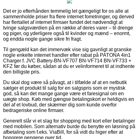
Det er jo efterhånden temmelig let gængeligt for os alle at
sammenholde priser fra flere internet forretninger, og derved
har flertallet af internet firmaer fundet det nødvendigt at
tvinge salgsværdien på en række af deres varer – til drenge
og piger, og yderligere også til kvinder og mænd – enormt,
og endda nogle gange sikre fri fragt.
Til gengæld kan det immervæk vise sig gavnligt at granske
nogle enkelte internet handler efter rabat på PATONA 4in1
Charger f. JVC Battery-BN-VF707 BN-VF714 BN-VF733 +
KFZ før du køber, sådan at du er velinformeret til at indhente
den billigste pris.
Du skal dog være så påvagt, at i tilfælde af at en netbutik
sælger et produkt til salg for en salgspris som er mystisk
god, så kan det mange gange være et faresignal om en
uægte shop. Køb med gængse betalingskort er heldigvis en
del af et lovbud, der skærmer dig som kunde overfor
bedrageriske online firmaer.
Generelt slår vi et slag for shopping med kort eller betalinger
med mobilen. Som alternativ burde du benytte en løsning på
afbetaling som f.eks. ViaBill, for så vidt du higer efter at
honorere pengene over tid.