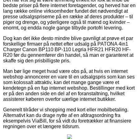
bedste priser på flere internet foretagender, og herved har en
lang række online virksomheder fundet det nødvendigt at
presse udsalgspriserne på en række af deres produkter – til
piger og drenge, og yderligere også til mænd og kvinder –
enormt, og endda nogle gange tilbyde portofri levering.
Dog kan det ikke desto mindre blive gavnligt at prøve et par
forskellige firmaer på nettet efter udsalg på PATONA 4in1
Charger Canon BP110 BP-110 Legria HFR21 HFR20 HF-
R20 før du gennemfører din handel, så man er garanteret at
skaffe sig den prisbilligste pris.
Man bør lige meget hvad være obs på, at hvis en internet
webshop annoncerer en vare til en udsalgspris som kan ses
som kolossalt attraktiv, kan det mange gange være et
kendetegn på en fup internet webshop. Bestillinger med kort
er på den anden side en del af en foranstaltning, hvilket
assisterer køberen overfor uærlige internet butikker.
Generelt tilråder vi shopping med kort eller mobilbetaling.
Alternativt kan du drage nytte af en afdragsordning fra
eksempelvis ViaBill, for så vidt du foretrækker at finansiere
regningen over et længere tidsrum.