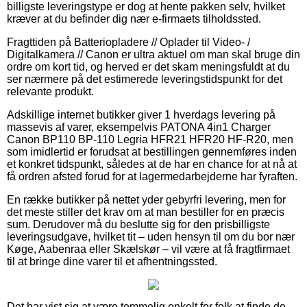
billigste leveringstype er dog at hente pakken selv, hvilket
kræver at du befinder dig nær e-firmaets tilholdssted.
Fragttiden på Batteriopladere // Oplader til Video- /
Digitalkamera // Canon er ultra aktuel om man skal bruge din
ordre om kort tid, og herved er det skam meningsfuldt at du
ser nærmere på det estimerede leveringstidspunkt for det
relevante produkt.
Adskillige internet butikker giver 1 hverdags levering på
massevis af varer, eksempelvis PATONA 4in1 Charger
Canon BP110 BP-110 Legria HFR21 HFR20 HF-R20, men
som imidlertid er forudsat at bestillingen gennemføres inden
et konkret tidspunkt, således at de har en chance for at nå at
få ordren afsted forud for at lagermedarbejderne har fyraften.
En række butikker på nettet yder gebyrfri levering, men for
det meste stiller det krav om at man bestiller for en præcis
sum. Derudover må du beslutte sig for den prisbilligste
leveringsudgave, hvilket tit – uden hensyn til om du bor nær
Køge, Aabenraa eller Skælskør – vil være at få fragtfirmaet
til at bringe dine varer til et afhentningssted.
Det har vist sig at være temmelig enkelt for folk at finde de