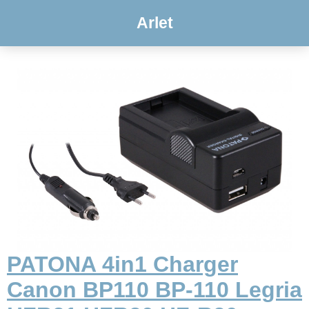
Arlet
PATONA 4in1 Charger
Canon BP110 BP-110 Legria