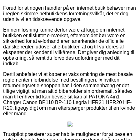
Forud for at nogen handler på en internet butik behøver man
i reglen skimme netbutikkens forretningsvilkår, det er dog
uden tvivl en tidskrævende opgave.
En nem løsning kunne derfor være at kigge om internet
butikken er tilsluttet e-mærket, eftersom det bør være en
sikkerhed for at e-forhandleren anerkender de officielle
danske regler, udover at e-butikken af og til vurderes af
eksperter der kender til vilkårene. Det giver dig anledning til
opbakning, såfremt du forvoldes udfordringer med dit
indkøb.
Dertil anbefaler vi at køber er vaks omkring de mest basale
reglementer i forbindelse med bestillingen, fx hvilken
returneringsret e-shoppen har. I den sammenhæng er det
tillige vigtigt, at man altid bibeholder sin ordremail, således
man til enhver tid kan bevise sit køb af PATONA 4in1
Charger Canon BP110 BP-110 Legria HFR21 HFR20 HF-
R20, ligegyldigt om man efterspørger produkter til en kvinde
eller mand.
Trustpilot præsterer super habile muligheder for at bese en
række aktuelle forbrugeres domme og derved går vi ind for,