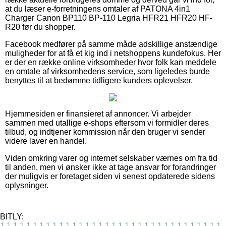
at du læser e-forretningens omtaler af PATONA 4in1
Charger Canon BP110 BP-110 Legria HFR21 HFR20 HF-
R20 før du shopper.
Facebook medfører på samme måde adskillige anstændige
muligheder for at få et kig ind i netshoppens kundefokus. Her
er der en række online virksomheder hvor folk kan meddele
en omtale af virksomhedens service, som ligeledes burde
benyttes til at bedømme tidligere kunders oplevelser.
Hjemmesiden er finansieret af annoncer. Vi arbejder
sammen med utallige e-shops eftersom vi formidler deres
tilbud, og indtjener kommission når den bruger vi sender
videre laver en handel.
Viden omkring varer og internet selskaber værnes om fra tid
til anden, men vi ønsker ikke at tage ansvar for forandringer
der muligvis er foretaget siden vi senest opdaterede sidens
oplysninger.
BITLY:
1
1
1
1
1
1
1
1
1
1
1
1
1
1
1
1
1
1
1
1
1
1
1
1
1
1
1
1
1
1
1
1
1
1