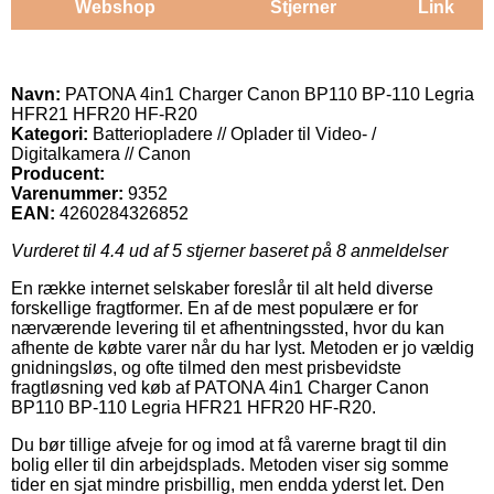
Webshop
Stjerner
Link
Navn:
PATONA 4in1 Charger Canon BP110 BP-110 Legria
HFR21 HFR20 HF-R20
Kategori:
Batteriopladere // Oplader til Video- /
Digitalkamera // Canon
Producent:
Varenummer:
9352
EAN:
4260284326852
Vurderet til
4.4
ud af 5 stjerner baseret på
8
anmeldelser
En række internet selskaber foreslår til alt held diverse
forskellige fragtformer. En af de mest populære er for
nærværende levering til et afhentningssted, hvor du kan
afhente de købte varer når du har lyst. Metoden er jo vældig
gnidningsløs, og ofte tilmed den mest prisbevidste
fragtløsning ved køb af PATONA 4in1 Charger Canon
BP110 BP-110 Legria HFR21 HFR20 HF-R20.
Du bør tillige afveje for og imod at få varerne bragt til din
bolig eller til din arbejdsplads. Metoden viser sig somme
tider en sjat mindre prisbillig, men endda yderst let. Den