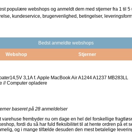
t populære webshops og anmeldt dem med stjerner fra 1 til 5 ud
rrelse, kundeservice, brugervenlighed, betingelser, leveringsfor
Bedst anmeldte webshops
Webshop
Stjerner
ter14,5V 3,1A f. Apple MacBook Air A1244 A1237 MB283LL
e // Computer opladere
jerner baseret på
28
anmeldelser
varehuse frembyder nu om dage en hel del forskellige fragtløsni
keshop, fordi du så har fuld fleksibilitet til at hente ordren på et
mmelig, og i mange tilfælde desuden den mest betalelige leveri