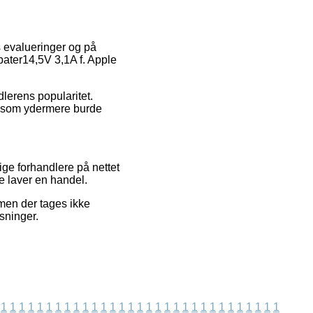
s evalueringer og på
pater14,5V 3,1A f. Apple
ndlerens popularitet.
b, som ydermere burde
ige forhandlere på nettet
re laver en handel.
 men der tages ikke
ysninger.
1
1
1
1
1
1
1
1
1
1
1
1
1
1
1
1
1
1
1
1
1
1
1
1
1
1
1
1
1
1
1