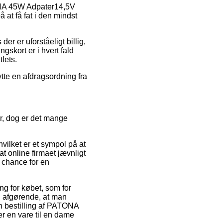
TONA 45W Adpater14,5V
at få fat i den mindst
der er uforståeligt billig,
skort er i hvert fald
lets.
ytte en afdragsordning fra
r, dog er det mange
ilket er et sympol på at
t online firmaet jævnligt
 chance for en
ng for købet, som for
n afgørende, at man
in bestilling af PATONA
 en vare til en dame