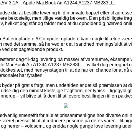
5V 3,1A f. Apple MacBook Air A1244 A1237 MB283LL.
 dig at bestille levering til din private bopæl eller til adress
mere bekostelig, men tillige vældig bekvem. Den prisbilligste frag
v, hvilket dog står og falder med at du opholder dig nærved o
atteriopladere // Computer opladere kan i nogle tilfælde være rig
en med det samme, så herved er det i sandhed meningsfuldt at v
o ved det pågældende produkt.
præsterer dag-til-dag levering på masser af varenumre, eksem
le MacBook Air A1244 A1237 MB283LL, hvilket dog er regnet ud f
 klokkeslæt, med hensynstagen til at de har en chance for at nå a
rsonalet har fyraften.
byder på gratis fragt, men undertiden er det så præmissen at du 
 udse dig den mindst kostelige fragtform, der typisk – ligegyldi
nerup – vil blive at få dem til at levere bestillingen til en pakk
dvanlig smertefrit for alle at prissammenligne hos diverse onlin
e været presset til at at reducere priserne på deres varer – til pi
r og herrer – voldsomt, og endda nogle gange love levering ude