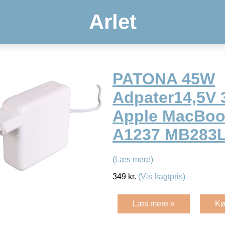
Arlet
PATONA 45W
Adpater14,5V 3
Apple MacBoo
A1237 MB283
(Læs mere)
349
kr.
(Vis fragtpris)
Læs mere »
Kø