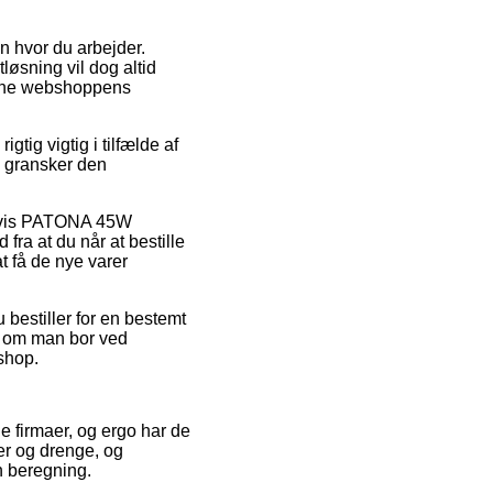
en hvor du arbejder.
tløsning vil dog altid
nline webshoppens
tig vigtig i tilfælde af
i gransker den
pelvis PATONA 45W
ra at du når at bestille
t få de nye varer
bestiller for en bestemt
gt om man bor ved
eshop.
e firmaer, og ergo har de
ger og drenge, og
n beregning.