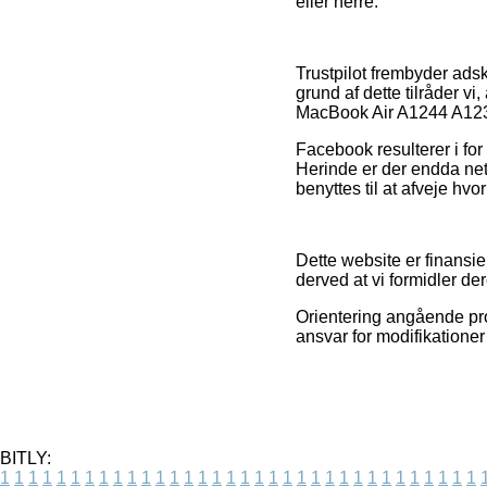
eller herre.
Trustpilot frembyder ads
grund af dette tilråder 
MacBook Air A1244 A123
Facebook resulterer i for 
Herinde er der endda net
benyttes til at afveje hvo
Dette website er finansie
derved at vi formidler de
Orientering angående prod
ansvar for modifikationer 
BITLY:
1
1
1
1
1
1
1
1
1
1
1
1
1
1
1
1
1
1
1
1
1
1
1
1
1
1
1
1
1
1
1
1
1
1