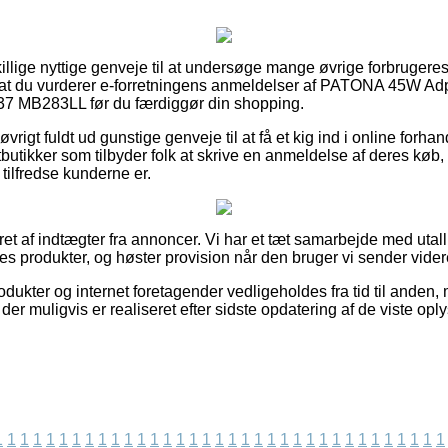
killige nyttige genveje til at undersøge mange øvrige forbrugere
vi, at du vurderer e-forretningens anmeldelser af PATONA 45W Ad
7 MB283LL før du færdiggør din shopping.
øvrigt fuldt ud gunstige genveje til at få et kig ind i online forha
butikker som tilbyder folk at skrive en anmeldelse af deres kø
r tilfredse kunderne er.
ret af indtægter fra annoncer. Vi har et tæt samarbejde med utall
res produkter, og høster provision når den bruger vi sender vide
ukter og internet foretagender vedligeholdes fra tid til anden,
der muligvis er realiseret efter sidste opdatering af de viste opl
1
1
1
1
1
1
1
1
1
1
1
1
1
1
1
1
1
1
1
1
1
1
1
1
1
1
1
1
1
1
1
1
1
1
1