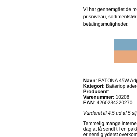
Vi har gennemgået de mes
prisniveau, sortimentstø
betalingsmuligheder.
Navn:
PATONA 45W Adpa
Kategori:
Batterioplader
Producent:
Varenummer:
10208
EAN:
4260284320270
Vurderet til
4.5
ud af 5 st
Temmelig mange internet 
dag at få sendt til en pak
er nemlig yderst overko