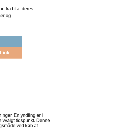
 fra bl.a. deres
mer og
Link
nger. En yndling er i
 selvvalgt tidspunkt. Denne
ngsmåde ved køb af