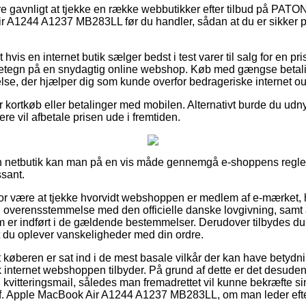
re gavnligt at tjekke en række webbutikker efter tilbud på PA
r A1244 A1237 MB283LL før du handler, sådan at du er sikker på 
vis en internet butik sælger bedst i test varer til salg for en pris 
ndetegn på en snydagtig online webshop. Køb med gængse betaling
lse, der hjælper dig som kunde overfor bedrageriske internet out
for kortkøb eller betalinger med mobilen. Alternativt burde du udn
lere vil afbetale prisen ude i fremtiden.
 en netbutik kan man på en vis måde gennemgå e-shoppens regle
ssant.
r være at tjekke hvorvidt webshoppen er medlem af e-mærket, hv
 i overensstemmelse med den officielle danske lovgivning, samt a
m er indført i de gældende bestemmelser. Derudover tilbydes du
 du oplever vanskeligheder med din ordre.
 køberen er sat ind i de mest basale vilkår der kan have betydni
k internet webshoppen tilbyder. På grund af dette er det desude
kvitteringsmail, således man fremadrettet vil kunne bekræfte s
. Apple MacBook Air A1244 A1237 MB283LL, om man leder efter