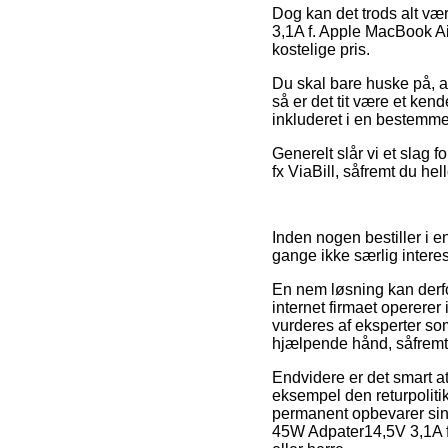
Dog kan det trods alt væ
3,1A f. Apple MacBook Ai
kostelige pris.
Du skal bare huske på, at h
så er det tit være et ke
inkluderet i en bestemme
Generelt slår vi et slag 
fx ViaBill, såfremt du hel
Inden nogen bestiller i
gange ikke særlig intere
En nem løsning kan derfo
internet firmaet opererer
vurderes af eksperter so
hjælpende hånd, såfremt
Endvidere er det smart at
eksempel den returpoliti
permanent opbevarer sin 
45W Adpater14,5V 3,1A f