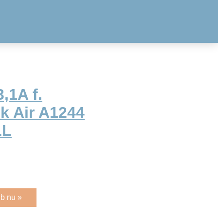
,1A f.
k Air A1244
LL
b nu »