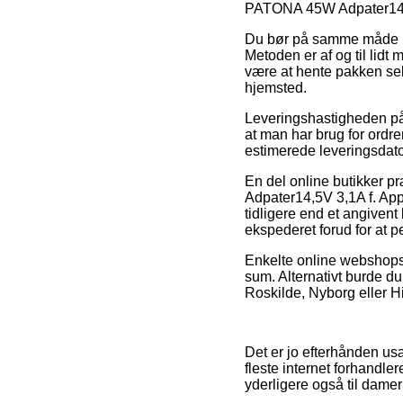
PATONA 45W Adpater14,
Du bør på samme måde udse
Metoden er af og til lidt 
være at hente pakken sel
hjemsted.
Leveringshastigheden på B
at man har brug for ordr
estimerede leveringsdat
En del online butikker 
Adpater14,5V 3,1A f. App
tidligere end et angivent
ekspederet forud for at pe
Enkelte online webshops 
sum. Alternativt burde du
Roskilde, Nyborg eller Hin
Det er jo efterhånden usæ
fleste internet forhandler
yderligere også til dame